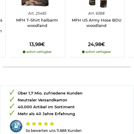
Art.
25465
Art.
6388
es
MFH T-Shirt halbarm
MFH US Army Hose BDU
woodland
woodland
n
13,98€
24,98€
sofort verfügbar
sofort verfügbar
Über 1,7 Mio. zufriedene Kunden
Neutraler Versandkarton
40.000 Artikel im Sortiment
Mehr als 40 Jahre Erfahrung
So bewerten uns 11.688 Kunden