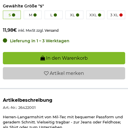
Gewählte Größe "
"
S
S
M
L
XL
XXL
3 XL
11,98€
inkl. MwSt zzgl.
Versand
Lieferung in 1 – 3 Werktagen
In den Warenkorb
Artikel
merken
Artikelbeschreibung
Art.-Nr.: 26422001
Herren-Langarmshirt von Mil-Tec mit bequemer Passform und
geradem Schnitt. Vielseitig tragbar - zur Jeans oder Feldhose;
als Shirt oder zum Unterziehen.