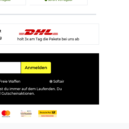
t
g
holt 3x am Tag die Pakete bei uns ab
Für den Newsletter
Anmelden
Freie Waffen
Softair
ibst du immer auf dem Laufenden. Du
d Gutscheinaktionen.