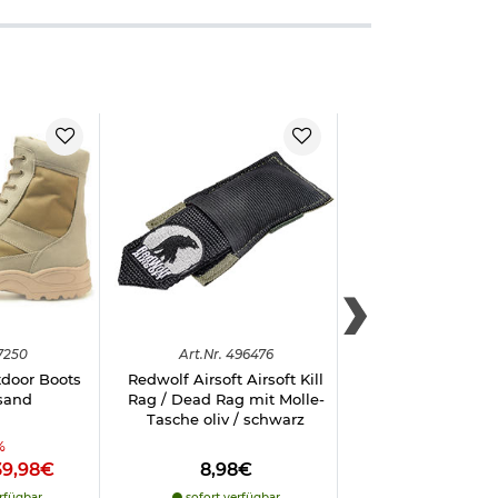
7250
Art.
Nr.
496476
Art.
Nr.
600
tdoor Boots
Redwolf Airsoft Airsoft Kill
Pistolenbeinholste
 sand
Rag / Dead Rag mit Molle-
rechts, oli
Tasche oliv / schwarz
%
39,98€
8,98€
19,98€
rfügbar
sofort verfügbar
sofort verfü