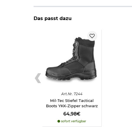
Größen:
39 = US 6
40 = US 7
Das passt dazu
41 = US 8
42 = US 9
43 = US 10
44 = US 11
45 = US 12
46 = US 13
Herstellerinformationen
Art.
Nr.
7244
Mil-Tec Stiefel Tactical
Boots YKK-Zipper schwarz
64,98€
sofort verfügbar