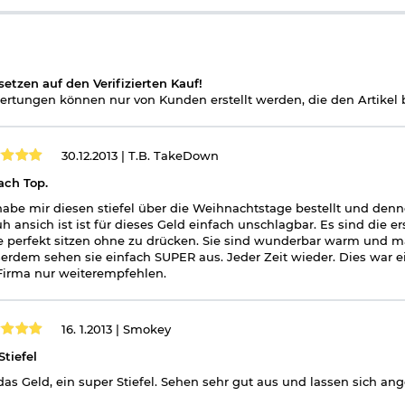
setzen auf den Verifizierten Kauf!
rtungen können nur von Kunden erstellt werden, die den Artikel b
30.12.2013 |
T.B. TakeDown
ach Top.
habe mir diesen stiefel über die Weihnachtstage bestellt und denno
h ansich ist ist für dieses Geld einfach unschlagbar. Es sind die er
 perfekt sitzen ohne zu drücken. Sie sind wunderbar warm und m
erdem sehen sie einfach SUPER aus. Jeder Zeit wieder. Dies war e
Firma nur weiterempfehlen.
16. 1.2013 |
Smokey
Stiefel
das Geld, ein super Stiefel. Sehen sehr gut aus und lassen sich an