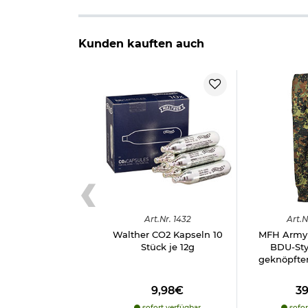
Kunden kauften auch
Art.
Nr.
1432
Art.
N
Walther CO2 Kapseln 10
MFH Army 
Stück je 12g
BDU-Styl
geknöpfter
9,98€
3
sofort verfügbar
sofor