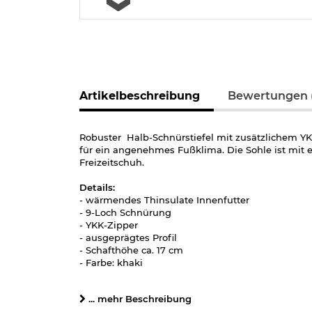
Artikelbeschreibung
Bewertungen 
Robuster Halb-Schnürstiefel mit zusätzlichem YK
für ein angenehmes Fußklima. Die Sohle ist mit ei
Freizeitschuh.
Details:
- wärmendes Thinsulate Innenfutter
- 9-Loch Schnürung
- YKK-Zipper
- ausgeprägtes Profil
- Schafthöhe ca. 17 cm
- Farbe: khaki
- Obermaterial: Nylon
- Oberleder: Actionleder
... mehr Beschreibung
- Futter: 65% Polypropylen / 35% Polyester (Thinsul