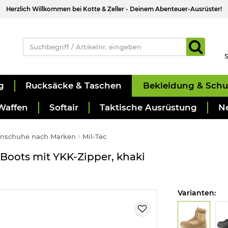
Herzlich Willkommen bei Kotte & Zeller - Deinem Abenteuer-Ausrüster!
S
g
Rucksäcke & Taschen
Bekleidung & Sch
Waffen
Softair
Taktische Ausrüstung
N
enschuhe nach Marken
Mil-Tec
 Boots mit YKK-Zipper, khaki
Varianten: