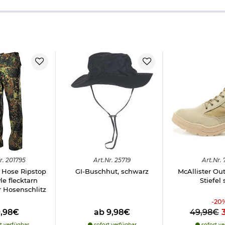
r.
201795
Art.
Nr.
25719
Art.
Nr.
Hose Ripstop
GI-Buschhut, schwarz
McAllister Ou
e flecktarn
Stiefel
 Hosenschlitz
-
20
9,98€
ab 9,98€
49,98€
t verfügbar
sofort verfügbar
sofort ve