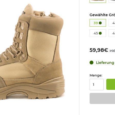
Gewählte Grö
39
45
59,98€
ink
Lieferung 
Menge: