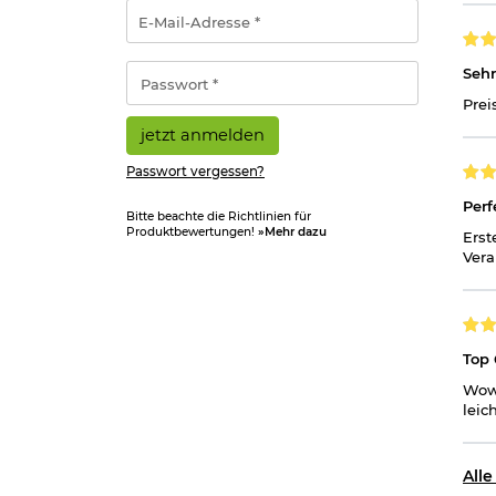
E-
Mail-
Adresse
*
Passwort
Sehr
*
Prei
jetzt anmelden
Passwort vergessen?
Perf
Bitte beachte die Richtlinien für
Produktbewertungen!
»Mehr dazu
Erst
Vera
Top 
Wow,
leic
All