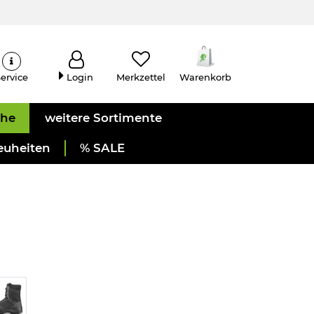
ervice
Login
Merkzettel
Warenkorb
uhe
weitere Sortimente
euheiten
% SALE