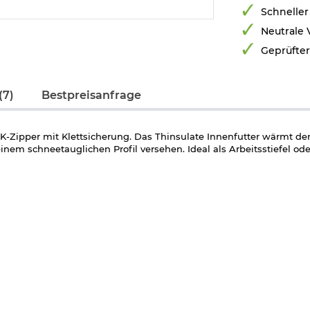
Schneller
Neutrale
Geprüfte
(7)
Bestpreisanfrage
K-Zipper mit Klettsicherung. Das Thinsulate Innenfutter wärmt de
nem schneetauglichen Profil versehen. Ideal als Arbeitsstiefel ode
ate)