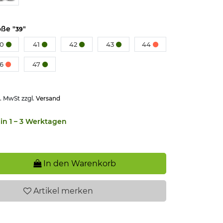
ße "
"
39
40
41
42
43
44
46
47
l. MwSt zzgl.
Versand
in 1 – 3 Werktagen
In den Warenkorb
Artikel
merken