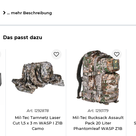
Mil-Tec Tarp PE R/S 300 x 300 cm Phantomleaf WASP I
Z1B
... mehr Beschreibung
Transportbeutel
Details zu Mil-Tec Tarp PE R/S 300 x 300 cm:
Das passt dazu
vielseitig einsetzbar
19 elastische Befestigungsschlaufen
robustes
Ripstop-Gewebe
Wassersäule
: ca. 5000 mm
Maße: ca. 300 x 300 cm
Packmaß: ca. 25,5 x 23 x 8,5 cm
Gewicht: ca. 1600 g
Material: 100% Polyester
Farbe: WASP I Z1B
Marke: Mil-Tec
Herstellerinformationen
Art.
1292878
Art.
1293179
Mil-Tec Tarnnetz Laser
Mil-Tec Rucksack Assault
Cut 1,5 x 3 m WASP I Z1B
Pack 20 Liter
Camo
Phantomleaf WASP Z1B