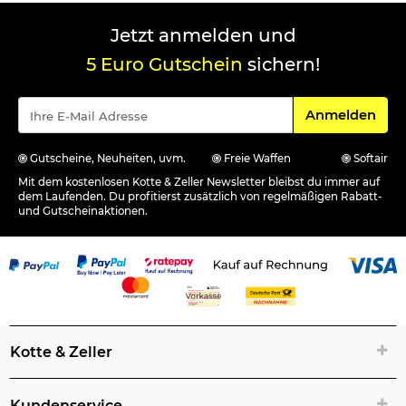
Jetzt anmelden und
5 Euro Gutschein
sichern!
Für den Newsle
Anmelden
Gutscheine, Neuheiten, uvm.
Freie Waffen
Softair
Mit dem kostenlosen Kotte & Zeller Newsletter bleibst du immer auf
dem Laufenden. Du profitierst zusätzlich von regelmäßigen Rabatt-
und Gutscheinaktionen.
Kotte & Zeller
Kundenservice