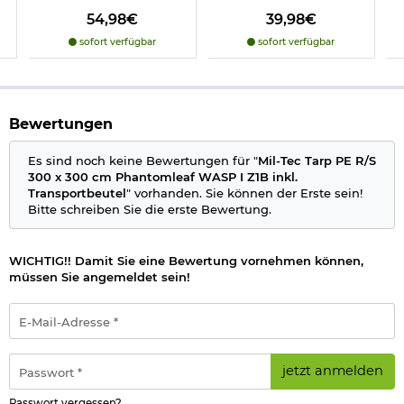
54,98€
39,98€
sofort verfügbar
sofort verfügbar
Bewertungen
Es sind noch keine Bewertungen für "
Mil-Tec Tarp PE R/S
300 x 300 cm Phantomleaf WASP I Z1B inkl.
Transportbeutel
" vorhanden. Sie können der Erste sein!
Bitte schreiben Sie die erste Bewertung.
WICHTIG!! Damit Sie eine Bewertung vornehmen können,
müssen Sie angemeldet sein!
E-
Mail-
Adresse
*
Passwort
jetzt anmelden
*
Passwort vergessen?