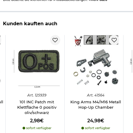
Kunden kauften auch
Art.
125939
Art.
41564
ll
101 INC Patch mit
King Arms M4/M16 Metall
Klettfläche 0 positiv
Hop-Up Chamber
oliv/schwarz
2,98€
24,98€
sofort verfügbar
sofort verfügbar