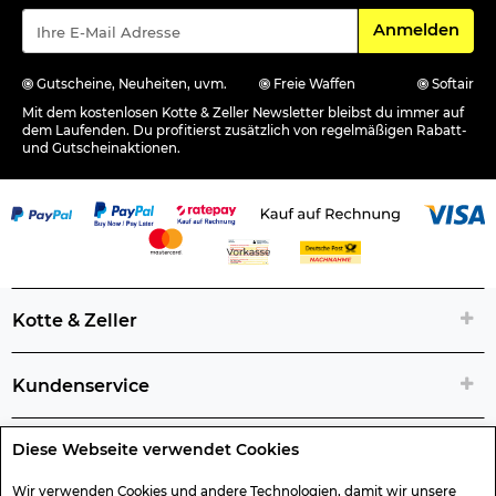
Für den Newsle
Anmelden
Gutscheine, Neuheiten, uvm.
Freie Waffen
Softair
Mit dem kostenlosen Kotte & Zeller Newsletter bleibst du immer auf
dem Laufenden. Du profitierst zusätzlich von regelmäßigen Rabatt-
und Gutscheinaktionen.
Kotte & Zeller
Kundenservice
Diese Webseite verwendet Cookies
Rechtliche Artikelinfos
Wir verwenden Cookies und andere Technologien, damit wir unsere