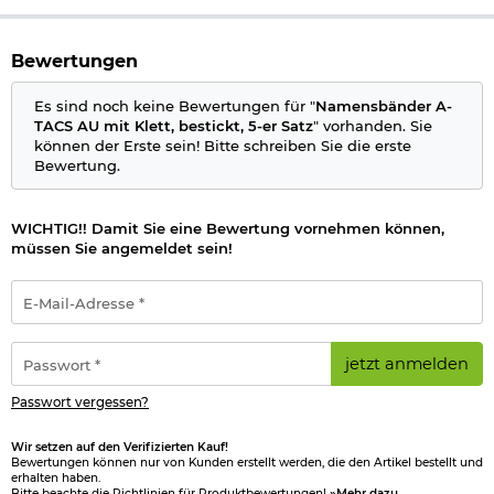
Bewertungen
Es sind noch keine Bewertungen für "
Namensbänder A-
TACS AU mit Klett, bestickt, 5-er Satz
" vorhanden. Sie
können der Erste sein! Bitte schreiben Sie die erste
Bewertung.
WICHTIG!! Damit Sie eine Bewertung vornehmen können,
müssen Sie angemeldet sein!
E-
Mail-
Adresse
*
Passwort
jetzt anmelden
*
Passwort vergessen?
Wir setzen auf den Verifizierten Kauf!
Bewertungen können nur von Kunden erstellt werden, die den Artikel bestellt und
erhalten haben.
Bitte beachte die Richtlinien für Produktbewertungen!
»Mehr dazu