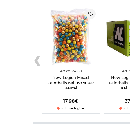
Art.
Nr.
24150
Art.
N
New Legion Mixed
New Legi
Paintballs Kal. .68 500er
Paintballs
Beutel
Kal.
17,98€
3
nicht verfügbar
nich