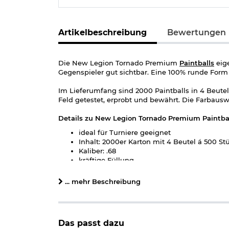
Artikelbeschreibung
Bewertungen
Die New Legion Tornado Premium
Paintballs
eige
Gegenspieler gut sichtbar. Eine 100% runde Form
Im Lieferumfang sind 2000 Paintballs in 4 Beutel 
Feld getestet, erprobt und bewährt. Die Farbausw
Details zu New Legion Tornado Premium Paintbal
ideal für Turniere geeignet
Inhalt: 2000er Karton mit 4 Beutel á 500 St
Kaliber: .68
kräftige Füllung
gut am Gegner brechende Schale
100% rund
... mehr Beschreibung
100% PEG-kein Öl
Farbe: je nach Lagerbestand
Marke: New Legion
Das passt dazu
Herstellerinformationen