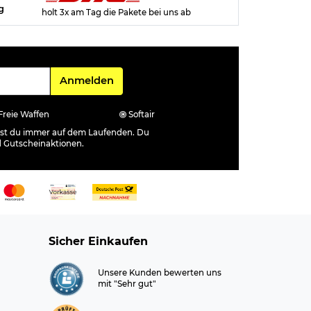
g
holt 3x am Tag die Pakete bei uns ab
Für den Newsletter
Anmelden
Freie Waffen
Softair
ibst du immer auf dem Laufenden. Du
d Gutscheinaktionen.
Sicher Einkaufen
Unsere Kunden bewerten uns
mit "Sehr gut"