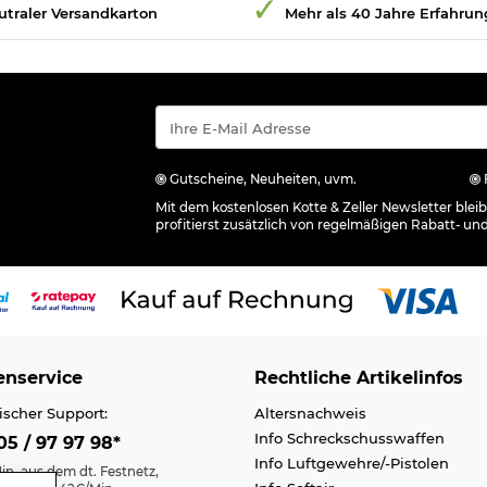
utraler Versandkarton
Mehr als 40 Jahre Erfahrun
Gutscheine, Neuheiten, uvm.
Mit dem kostenlosen Kotte & Zeller Newsletter ble
profitierst zusätzlich von regelmäßigen Rabatt- un
nservice
Rechtliche Artikelinfos
ischer Support:
Altersnachweis
Info Schreckschusswaffen
5 / 97 97 98*
Info Luftgewehre/-Pistolen
in. aus dem dt. Festnetz,