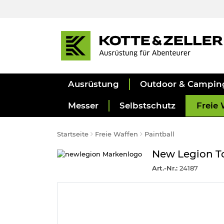
Ausrüstung
Outdoor & Campin
Messer
Selbstschutz
Freie 
Startseite
Freie Waffen
Paintball
New Legion To
Art.-Nr.:
24187