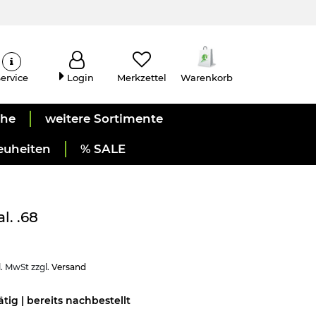
ervice
Login
Merkzettel
Warenkorb
uhe
weitere Sortimente
euheiten
% SALE
l. .68
l. MwSt zzgl.
Versand
ätig | bereits nachbestellt