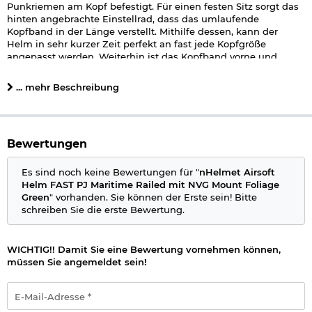
Punkriemen am Kopf befestigt. Für einen festen Sitz sorgt das
hinten angebrachte Einstellrad, dass das umlaufende
Kopfband in der Länge verstellt. Mithilfe dessen, kann der
Helm in sehr kurzer Zeit perfekt an fast jede Kopfgröße
angepasst werden. Weiterhin ist das Kopfband vorne und
hinten mit einem Schweißband versehen.
... mehr Beschreibung
In der Innenseite des Helmes befinden sich weiche
Innenpolster, die mittels Klettflächen je nach Belieben
positioniert werden können. Aus widerstandsfähigem
ABS
-
Kunststoff ist die nach außen hin glatte Helmschale gefertigt
Bewertungen
wodurch der Helm besonders leicht ist. Für Patches sind auf
dem Helm große Klettflächen aufgeklebt. Diese befinden sich
hinten und in der Mitte des Helmes.
Es sind noch keine Bewertungen für "
nHelmet Airsoft
Helm FAST PJ Maritime Railed mit NVG Mount Foliage
Zusätzlich ist der Helm bereits ab Werk mit einer NVG-
Green
" vorhanden. Sie können der Erste sein! Bitte
Halterung und seitlich mit jeweils einem Schienensystem
schreiben Sie die erste Bewertung.
versehen. Die NVG-Mount bietet Originalabmaße wodurch
ohne Probleme ein passendes
Nachtsichtgerät
montiert
werden kann. An die beiden, links und rechts angebrachten,
WICHTIG!! Damit Sie eine Bewertung vornehmen können,
Schienen können diverse Zubehörteile angebracht werden.
müssen Sie angemeldet sein!
Im Lieferumfang enthalten sind zusätzlich diverse 20mm RIS /
E-
RAS Adapter enthalten, um Zubehör am Helm befestigen zu
Mail-
können. Auch ein Polsterset mit höheren Innenpolstern gehört