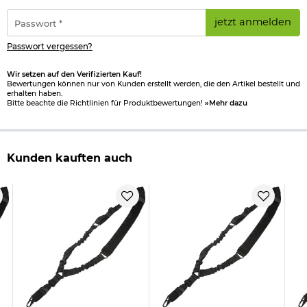
Adresse
mit zum Lieferumfang.
*
Passwort
jetzt anmelden
*
Der nHelmet FAST PJ Maritime Railed Helm ist für den Airsoft-
Sport gedacht und bietet keine ballistische oder andere
Passwort vergessen?
Schutzfunktion.
Wir setzen auf den Verifizierten Kauf!
Eigenschaften:
Bewertungen können nur von Kunden erstellt werden, die den Artikel bestellt und
Farbe: Foliage Green
erhalten haben.
Bitte beachte die Richtlinien für Produktbewertungen!
»Mehr dazu
Größe: Einheitsgröße (anpassbar)
Material: ABS-Kunststoff mit Nylongurten
Hersteller: nHelmet
Kunden kauften auch
Herstellerinformationen