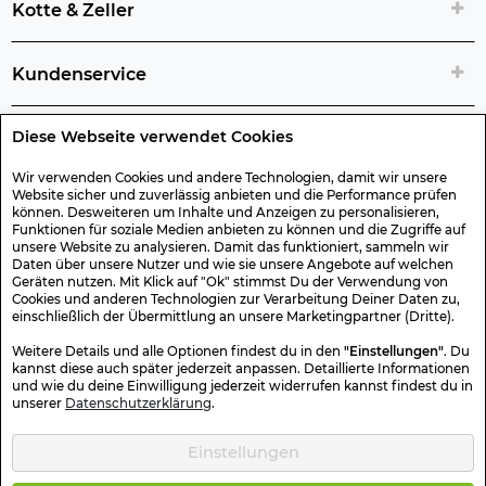
Kotte & Zeller
Kundenservice
Diese Webseite verwendet Cookies
Rechtliche Artikelinfos
Wir verwenden Cookies und andere Technologien, damit wir unsere
Website sicher und zuverlässig anbieten und die Performance prüfen
Geschenk-Gutscheine
können. Desweiteren um Inhalte und Anzeigen zu personalisieren,
Funktionen für soziale Medien anbieten zu können und die Zugriffe auf
unsere Website zu analysieren. Damit das funktioniert, sammeln wir
Versand & Rücksendung
Daten über unsere Nutzer und wie sie unsere Angebote auf welchen
Geräten nutzen. Mit Klick auf "Ok" stimmst Du der Verwendung von
Cookies und anderen Technologien zur Verarbeitung Deiner Daten zu,
einschließlich der Übermittlung an unsere Marketingpartner (Dritte).
Sonstiges
Weitere Details und alle Optionen findest du in den
"Einstellungen"
. Du
kannst diese auch später jederzeit anpassen. Detaillierte Informationen
und wie du deine Einwilligung jederzeit widerrufen kannst findest du in
Sicher Einkaufen
unserer
Datenschutzerklärung
.
Einstellungen
Kotte & Zeller 2026 © Alle Rechte vorbehalten. Die durchgestrichenen