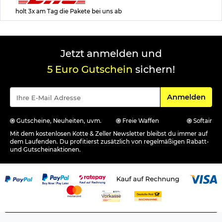
holt 3x am Tag die Pakete bei uns ab
Jetzt anmelden und
5 Euro Gutschein
sichern!
Für den Newsle
Anmelden
Gutscheine, Neuheiten, uvm.
Freie Waffen
Softair
Mit dem kostenlosen Kotte & Zeller Newsletter bleibst du immer auf
dem Laufenden. Du profitierst zusätzlich von regelmäßigen Rabatt-
und Gutscheinaktionen.