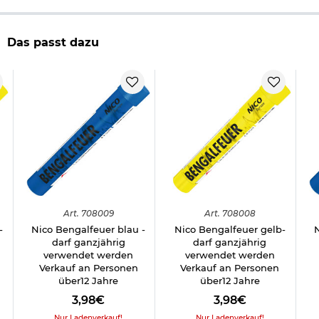
Hersteller: Nico
Das passt dazu
Herstellerinformationen
Art.
708009
Art.
708008
-
Nico Bengalfeuer blau -
Nico Bengalfeuer gelb-
darf ganzjährig
darf ganzjährig
verwendet werden
verwendet werden
Verkauf an Personen
Verkauf an Personen
über12 Jahre
über12 Jahre
3,98€
3,98€
Nur Ladenverkauf!
Nur Ladenverkauf!