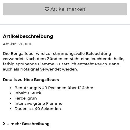
Artikel
merken
Artikelbeschreibung
Art.-Nr.: 708010
Die Bengalfeuer wird zur stimmungsvolle Beleuchtung
verwendet. Nach dem Zünden entsteht eine leuchtende helle,
farbig sprühende Flamme. Zusätzlich entsteht Rauch. Kann
auch als Notsignal verwendet werden.
Details zu Nico Bengalfeuer:
Benutzung: NUR Personen über 12 Jahre
Inhalt: 1 Stück
Farbe: grün
intensive grüne Flamme
Dauer: ca. 40 Sekunden
Nur im Freien verwenden!
Durchmesser: ca. 3,3 cm
... mehr Beschreibung
Höhe: ca. 22 cm
Marke: Nico Europe