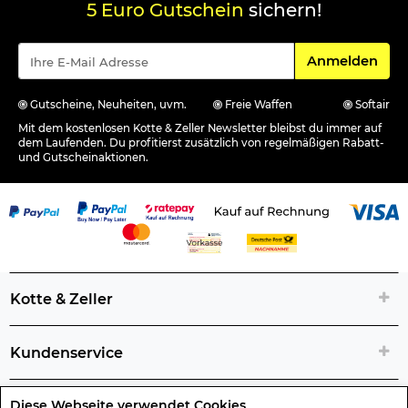
5 Euro Gutschein
sichern!
Für den Newsle
Anmelden
Gutscheine, Neuheiten, uvm.
Freie Waffen
Softair
Mit dem kostenlosen Kotte & Zeller Newsletter bleibst du immer auf
dem Laufenden. Du profitierst zusätzlich von regelmäßigen Rabatt-
und Gutscheinaktionen.
Kotte & Zeller
Kundenservice
Diese Webseite verwendet Cookies
Rechtliche Artikelinfos