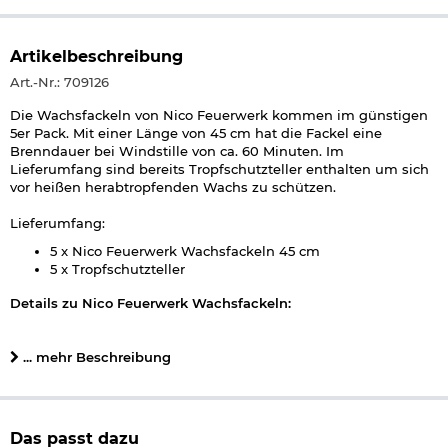
Artikelbeschreibung
Art.-Nr.: 709126
Die Wachsfackeln von Nico Feuerwerk kommen im günstigen
5er Pack. Mit einer Länge von 45 cm hat die Fackel eine
Brenndauer bei Windstille von ca. 60 Minuten. Im
Lieferumfang sind bereits Tropfschutzteller enthalten um sich
vor heißen herabtropfenden Wachs zu schützen.
Lieferumfang:
5 x Nico Feuerwerk Wachsfackeln 45 cm
5 x Tropfschutzteller
Details zu Nico Feuerwerk Wachsfackeln:
Länge ca. 57,5 cm (plus Holzgriff)
Durchmesser ca. 3 cm
... mehr Beschreibung
Gewicht pro Fackel ca. 150 g
Material: Wachstuch, Holz
Brenndauer bei Windstille ca. 60 Minuten je Fackel
Marke: Nico Feuerwerk
Das passt dazu