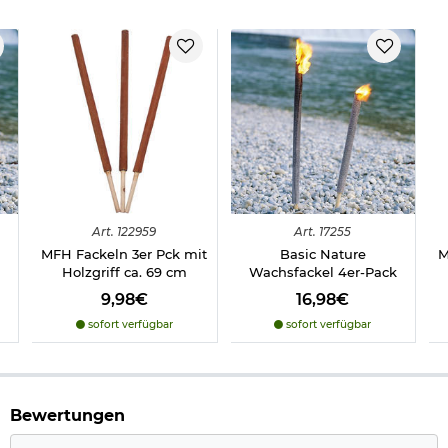
Hinweis:
Die Brenndauer ist abhängig von Windverhältnissen
und Lufttemperatur!
Herstellerinformationen
Art.
122959
Art.
17255
MFH Fackeln 3er Pck mit
Basic Nature
M
Holzgriff ca. 69 cm
Wachsfackel 4er-Pack
9,98€
16,98€
sofort verfügbar
sofort verfügbar
Bewertungen