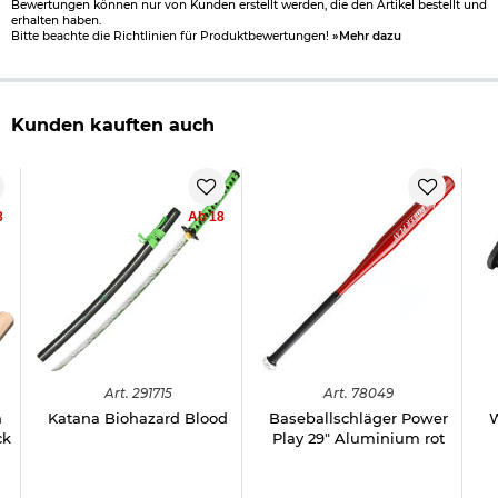
Bewertungen können nur von Kunden erstellt werden, die den Artikel bestellt und
erhalten haben.
Bitte beachte die Richtlinien für Produktbewertungen!
»Mehr dazu
Kunden kauften auch
8
Ab 18
Art.
291715
Art.
78049
n
Katana Biohazard Blood
Baseballschläger Power
W
ck
Play 29" Aluminium rot