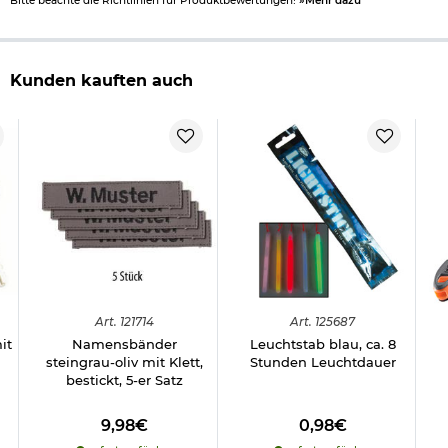
Bitte beachte die Richtlinien für Produktbewertungen!
»Mehr dazu
Kunden kauften auch
Art.
121714
Art.
125687
it
Namensbänder
Leuchtstab blau, ca. 8
steingrau-oliv mit Klett,
Stunden Leuchtdauer
bestickt, 5-er Satz
9,98€
0,98€