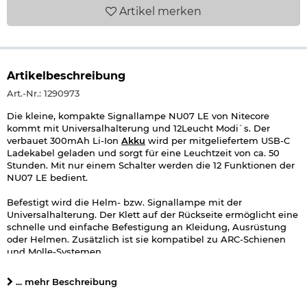
Artikel
merken
Artikelbeschreibung
Art.-Nr.: 1290973
Die kleine, kompakte Signallampe NU07 LE von Nitecore
kommt mit Universalhalterung und 12Leucht Modi`s. Der
verbauet 300mAh Li-Ion
Akku
wird per mitgeliefertem USB-C
Ladekabel geladen und sorgt für eine Leuchtzeit von ca. 50
Stunden. Mit nur einem Schalter werden die 12 Funktionen der
NU07 LE bedient.
Befestigt wird die Helm- bzw. Signallampe mit der
Universalhalterung. Der Klett auf der Rückseite ermöglicht eine
schnelle und einfache Befestigung an Kleidung, Ausrüstung
oder Helmen. Zusätzlich ist sie kompatibel zu ARC-Schienen
und Molle-Systemen.
Lieferumfang:
... mehr Beschreibung
Nitecore Helm- und Signallampe NU07 LE