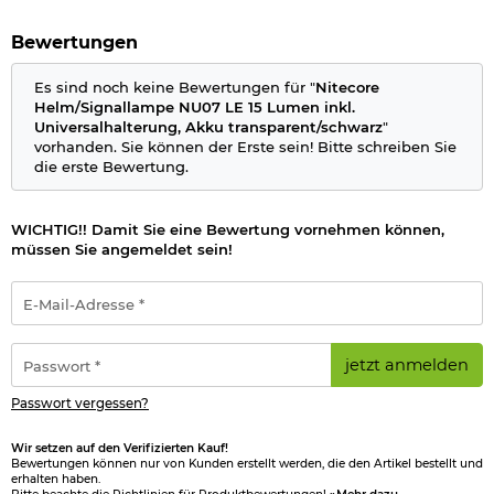
Batteriestandanzeige
Betrieb mit 300mAh Li-Ion Akku integriert
Material: Kunststoff
Bewertungen
Farbe: transparent
Marke: Nitecore
Es sind noch keine Bewertungen für "
Nitecore
Helm/Signallampe NU07 LE 15 Lumen inkl.
Universalhalterung, Akku transparent/schwarz
"
Bitte beachten Sie das
Batteriegesetz
.
vorhanden. Sie können der Erste sein! Bitte schreiben Sie
die erste Bewertung.
Herstellerinformationen
Verantwortliche Person für die EU
WICHTIG!! Damit Sie eine Bewertung vornehmen können,
müssen Sie angemeldet sein!
E-
Mail-
Adresse
*
Passwort
jetzt anmelden
*
Passwort vergessen?
Wir setzen auf den Verifizierten Kauf!
Bewertungen können nur von Kunden erstellt werden, die den Artikel bestellt und
erhalten haben.