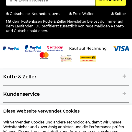
Gutscheine, Neuheiten, uvm.
Freie Waffen
Softair
Mit dem kostenlosen Kotte & Zeller Newsletter bleibst du immer auf
dem Laufenden. Du profitierst zusätzlich von regelmäßigen Rabatt-
und Gutscheinaktionen.
Kotte & Zeller
Kundenservice
Diese Webseite verwendet Cookies
Rechtliche Artikelinfos
Wir verwenden Cookies und andere Technologien, damit wir unsere
Website sicher und zuverlässig anbieten und die Performance prüfen
Geschenk-Gutscheine
können. Desweiteren um Inhalte und Anzeigen zu personalisieren,