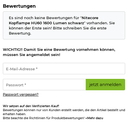
Low (50 Lumen) ca. 23 Std.
Bewertungen
Ultra Low (5 Lumen) ca. 45 Std.
Es sind noch keine Bewertungen für "
Nitecore
Flutlicht mit NPB1:
Kopflampe HU60 1600 Lumen schwarz
" vorhanden. Sie
Turbo (1200 Lumen) ca.1 Std.
können der Erste sein! Bitte schreiben Sie die erste
High (480 Lumen) ca. 4 Std. 30 Min.
Bewertung.
Mid (200 Lumen) ca. 7 Std. 30 Min.
Low (50 Lumen) ca. 21 Std.
Ultra Low (5 Lumen) ca. 45 Std.
WICHTIG!! Damit Sie eine Bewertung vornehmen können,
müssen Sie angemeldet sein!
Details zu Nitecore HU 60 Kopflampe:
Maße: 48 x 43 x 42 mm
E-
LED 1: CREE XP-G3 S3 LED
Mail-
LED 2: CREE XHP35 HD E2 LED
Adresse
Leuchtkraft: max. 1600 Lumen
*
Passwort
jetzt anmelden
Leuchtdauer: bis zu 45 Stunden
*
Leuchtweite: ca. 162 Meter
Passwort vergessen?
USB-Kabel mit Verriegelung
ATR Temperaturregelung
wasserdicht nach IPX-67
Wir setzen auf den Verifizierten Kauf!
Bewertungen können nur von Kunden erstellt werden, die den Artikel bestellt und
stoßfest bis zu 1 Meter Fallhöhe
erhalten haben.
Betrieb mit Nitecore NPB1, NPB2 oder jede andere
Bitte beachte die Richtlinien für Produktbewertungen!
»Mehr dazu
Powerbank als Stromquelle (Nicht im Lieferumfang
enthalten)