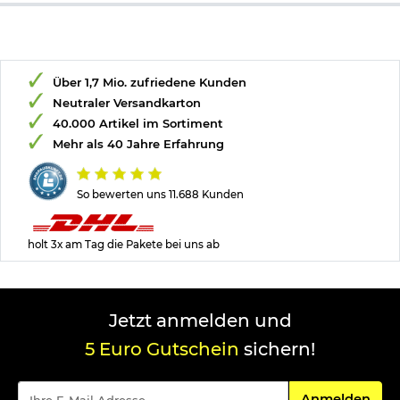
Material Gehäuse: Luftfahrtaluminium HAIII anodisiert
Farbe: schwarz
Marke: Nitecore
Über 1,7 Mio. zufriedene Kunden
Bitte beachten Sie das
Batteriegesetz
.
Neutraler Versandkarton
Herstellerinformationen
40.000 Artikel im Sortiment
Mehr als 40 Jahre Erfahrung
Verantwortliche Person für die EU
So bewerten uns 11.688 Kunden
holt 3x am Tag die Pakete bei uns ab
Jetzt anmelden und
5 Euro Gutschein
sichern!
Für den Newsle
Anmelden