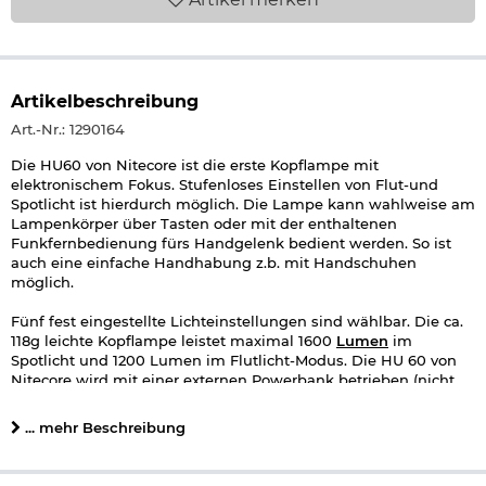
Artikelbeschreibung
Art.-Nr.: 1290164
Die HU60 von Nitecore ist die erste Kopflampe mit
elektronischem Fokus. Stufenloses Einstellen von Flut-und
Spotlicht ist hierdurch möglich. Die Lampe kann wahlweise am
Lampenkörper über Tasten oder mit der enthaltenen
Funkfernbedienung fürs Handgelenk bedient werden. So ist
auch eine einfache Handhabung z.b. mit Handschuhen
möglich.
Fünf fest eingestellte Lichteinstellungen sind wählbar. Die ca.
118g leichte Kopflampe leistet maximal 1600
Lumen
im
Spotlicht und 1200 Lumen im Flutlicht-Modus. Die HU 60 von
Nitecore wird mit einer externen Powerbank betrieben (nicht
im Lieferumfang enthalten). Vom Hersteller empfohlen wird
die Nutzung der wasserdichten Nitecore NPB1 oder NPB2
... mehr Beschreibung
Powerbank. Du kannst aber auch jede andere Powerbank mit
USB-Anschluss als Stromquelle verwenden.