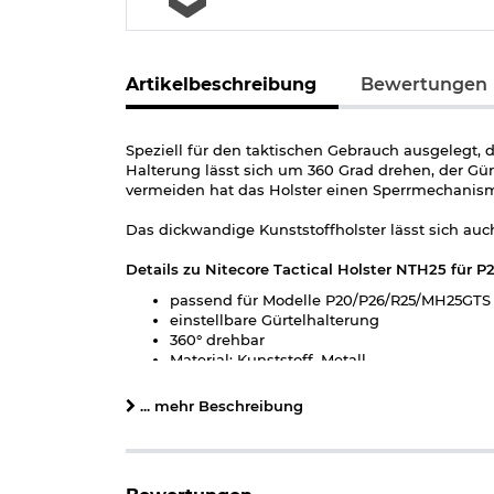
Artikelbeschreibung
Bewertungen
Speziell für den taktischen Gebrauch ausgelegt, 
Halterung lässt sich um 360 Grad drehen, der G
vermeiden hat das Holster einen Sperrmechanism
Das dickwandige Kunststoffholster lässt sich au
Details zu Nitecore Tactical Holster NTH25 für
passend für Modelle P20/P26/R25/MH25GTS
einstellbare Gürtelhalterung
360° drehbar
Material: Kunststoff, Metall
Gewicht: ca. 160 g
Farbe: schwarz
... mehr Beschreibung
Marke: Nitecore
Herstellerinformationen