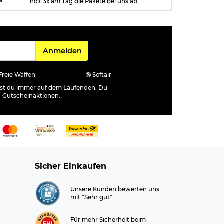
holt 3x am Tag die Pakete bei uns ab
Für den Newsletter
Anmelden
Freie Waffen
Softair
ibst du immer auf dem Laufenden. Du
d Gutscheinaktionen.
Sicher Einkaufen
Unsere Kunden bewerten uns
mit "Sehr gut"
Für mehr Sicherheit beim