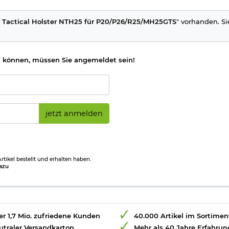
e Tactical Holster NTH25 für P20/P26/R25/MH25GTS
" vorhanden. Si
 können, müssen Sie angemeldet sein!
jetzt anmelden
tikel bestellt und erhalten haben.
azu
r 1,7 Mio. zufriedene Kunden
40.000 Artikel im Sortimen
utraler Versandkarton
Mehr als 40 Jahre Erfahrun