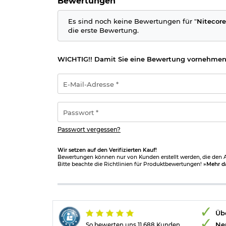
Bewertungen
Verantwortliche Person für die EU
Es sind noch keine Bewertungen für "
Nitecor
die erste Bewertung.
WICHTIG!! Damit Sie eine Bewertung vornehmen
E-
Mail-
Adresse
*
Passwort
*
Passwort vergessen?
Wir setzen auf den Verifizierten Kauf!
Bewertungen können nur von Kunden erstellt werden, die den Ar
Bitte beachte die Richtlinien für Produktbewertungen!
»Mehr d
Übe
Ne
So bewerten uns 11.688 Kunden