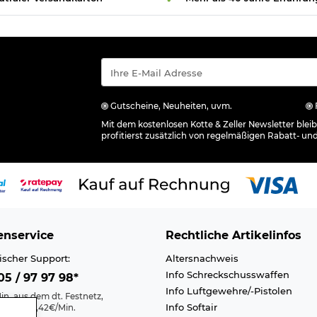
Gutscheine, Neuheiten, uvm.
Mit dem kostenlosen Kotte & Zeller Newsletter ble
profitierst zusätzlich von regelmäßigen Rabatt- un
nservice
Rechtliche Artikelinfos
ischer Support:
Altersnachweis
Info Schreckschusswaffen
5 / 97 97 98*
Info Luftgewehre/-Pistolen
in. aus dem dt. Festnetz,
Info Softair
nk max. 0,42€/Min.