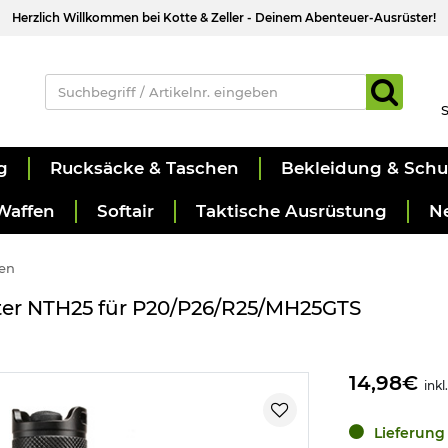
Herzlich Willkommen bei Kotte & Zeller - Deinem Abenteuer-Ausrüster!
S
g
Rucksäcke & Taschen
Bekleidung & Sch
Waffen
Softair
Taktische Ausrüstung
N
en
ster NTH25 für P20/P26/R25/MH25GTS
14,98€
inkl
Lieferung 