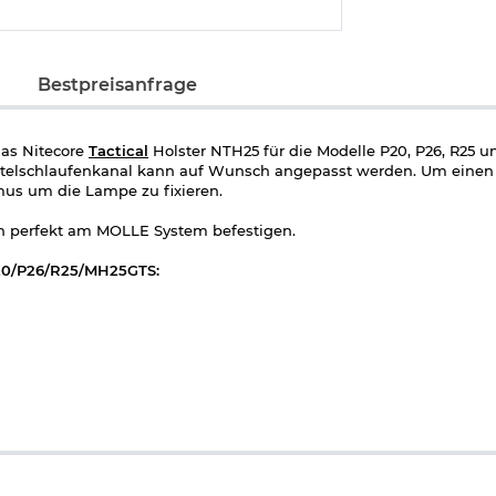
Bestpreisanfrage
das Nitecore
Tactical
Holster NTH25 für die Modelle P20, P26, R25 
ürtelschlaufenkanal kann auf Wunsch angepasst werden. Um einen 
us um die Lampe zu fixieren.
ch perfekt am MOLLE System befestigen.
 P20/P26/R25/MH25GTS: