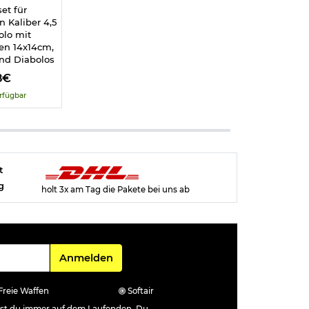
et für
 Kaliber 4,5
lo mit
en 14x14cm,
und Diabolos
8€
rfügbar
t
g
holt 3x am Tag die Pakete bei uns ab
Für den Newsletter
Anmelden
Freie Waffen
Softair