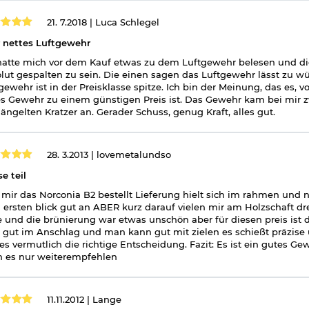
21. 7.2018 |
Luca Schlegel
 nettes Luftgewehr
hatte mich vor dem Kauf etwas zu dem Luftgewehr belesen und d
lut gespalten zu sein. Die einen sagen das Luftgewehr lässt zu w
gewehr ist in der Preisklasse spitze. Ich bin der Meinung, das es, v
s Gewehr zu einem günstigen Preis ist. Das Gewehr kam bei mir zw
ngelten Kratzer an. Gerader Schuss, genug Kraft, alles gut.
28. 3.2013 |
lovemetalundso
se teil
mir das Norconia B2 bestellt Lieferung hielt sich im rahmen und 
ersten blick gut an ABER kurz darauf vielen mir am Holzschaft dre
e und die brünierung war etwas unschön aber für diesen preis ist 
t gut im Anschlag und man kann gut mit zielen es schießt präzise 
es vermutlich die richtige Entscheidung. Fazit: Es ist ein gutes 
 es nur weiterempfehlen
11.11.2012 |
Lange