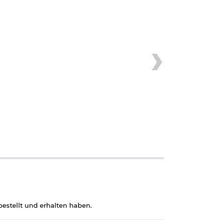
Wir bitten dies
Sie uns einen
nklicken)
estellt und erhalten haben.