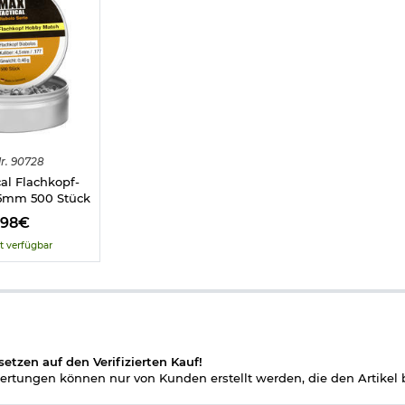
Zielfernrohre
r.
90728
al Flachkopf-
,5mm 500 Stück
,98€
tzen die Gewehre teilweise dezente Abschürfungen am Holzschaft. 
t verfügbar
rei ab 18 Jahren - Dieser Artikel kann nur versendet werden, wenn 
icht vorliegt. (bitte den Link:
"Altersnachweis"
für genaue Infos a
setzen auf den Verifizierten Kauf!
kwaffen und CO2-Waffen
rtungen können nur von Kunden erstellt werden, die den Artikel b