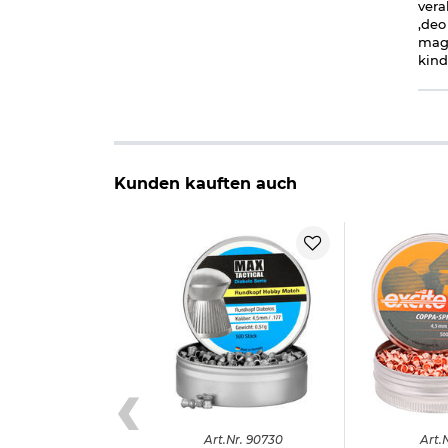
vera
,deo
mage
kind
Kunden kauften auch
Art.
Nr.
90730
Art.
N