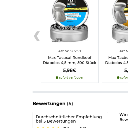
Lauf:
gezogener Lauf
Abzug: Matchabzug
Visierung: einstellbare Fiberoptik-Visierung
Sicherung: automatisch
Montageschiene: 11mm Prismenschiene für 
Material Schaft: Holz, lackiert
Länge: ca. 108,5 cm
Lauf: 40 cm
Gewicht: ca. 2765 g
Marke: Norconia
Art.
Nr.
90730
Art.
N
Max Tactical Rundkopf
Max Tactic
Diabolos 4,5 mm, 500 Stück
Diabolos 4
5,98€
5
Aufgrund der herstellerseitigen Verpackung besi
bei einem Kauf zu berücksichtigen.
sofort verfügbar
sofor
Wichtige waffenrechtliche Information:
Artikel f
Altersnachweis
zusenden, sofern uns dieser noch n
Bewertungen
(5)
Wir 
Durchschnittlicher Empfehlung
Hinweis: Richtiger
Umgang mit Druckluft-, Federdruc
Bewe
bei 5 Bewertungen