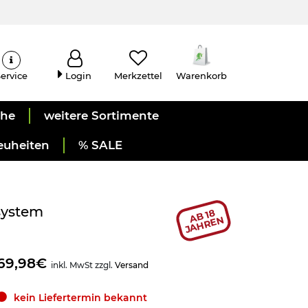
ervice
Login
Merkzettel
Warenkorb
uhe
weitere Sortimente
euheiten
% SALE
system
AB 18
JAHREN
69,98€
inkl. MwSt zzgl.
Versand
kein Liefertermin bekannt