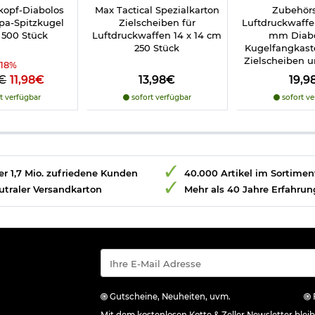
kopf-Diabolos
Max Tactical Spezialkarton
Zubehörs
pa-Spitzkugel
Zielscheiben für
Luftdruckwaffen
500 Stück
Luftdruckwaffen 14 x 14 cm
mm Diabo
250 Stück
Kugelfangkast
Zielscheiben 
-
18
%
5€
11,98€
13,98€
19,9
t verfügbar
sofort verfügbar
sofort ve
r 1,7 Mio. zufriedene Kunden
40.000 Artikel im Sortimen
utraler Versandkarton
Mehr als 40 Jahre Erfahrun
Gutscheine, Neuheiten, uvm.