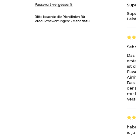
Passwort vergessen?
Sup
Supe
Bitte beachte die Richtlinien für
Leis
Produktbewertungen!
»Mehr dazu
Sehr
Das 
erst
ist 
Flas
Airr
Das 
der 
mir 
Vers
habe
is j