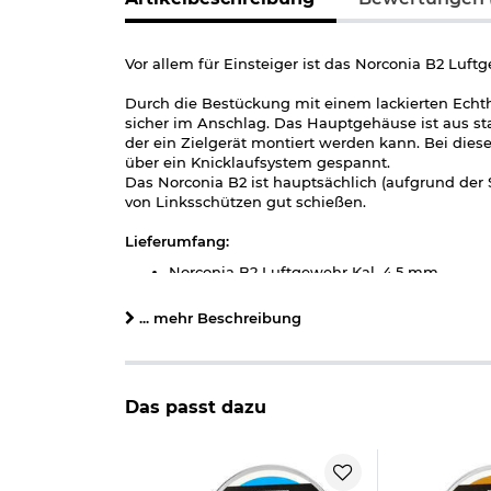
Vor allem für Einsteiger ist das Norconia B2 Luft
Durch die Bestückung mit einem lackierten Echthol
sicher im Anschlag. Das Hauptgehäuse ist aus st
der ein Zielgerät montiert werden kann. Bei die
über ein Knicklaufsystem gespannt.
Das Norconia B2 ist hauptsächlich (aufgrund der 
von Linksschützen gut schießen.
Lieferumfang:
Norconia B2 Luftgewehr Kal. 4,5 mm
Bedienungsanleitung
... mehr Beschreibung
Details zu Norconia B2 Luftgewehr:
Kaliber: 4,5 mm (.177) Diabolo
Munition: Diabolos im Kaliber 4,5 mm
Das passt dazu
System: Knicklauf - Federdruck
Einzelschuss
Leistung: max. 7,5 Joule
Schussgeschwindigkeit: max. 130 m/s