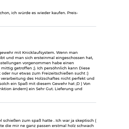
chon, ich würde es wieder kaufen. Preis-
uftgewehr mit Knicklaufsystem. Wenn man
gibt und man sich ersteinmal eingeschossen hat,
 einstellungen vorgenommen habe einen
ittig getroffen ;). Ich persöhnlich kann Diese
 oder nur etwas zum Freizeitschießen sucht :)
e verarbeitung des Holzschaftes nicht perfekt und
n solch ein Spaß mit diesem Gewehr hat ;D ) Von
unktion ändern) ein Sehr Gut. Lieferung und
 schießen zum spaß hatte . Ich war ja skeptisch (
unkte die mir ne ganz passen erstmal holz schwach