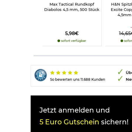
Max Tactical Rundkopf
H&N Spitz
Diabolos 4,5 mm, 500 Stück
Excite Cop
4,5mm 
5,98€
14,6
sofort verfügbar
sofor
Übe
Ne
So bewerten uns 11.688 Kunden
Jetzt anmelden und
5 Euro Gutschein
sichern!