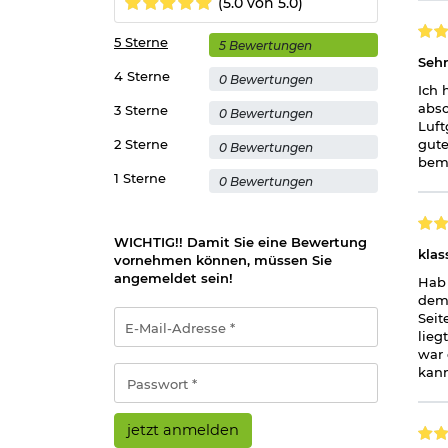
(5.0 von 5.0)
Herstellerinformationen
5 Sterne
5 Bewertungen
Sehr
4 Sterne
0 Bewertungen
Ich 
abso
3 Sterne
0 Bewertungen
Luft
2 Sterne
gute
0 Bewertungen
bemä
1 Sterne
0 Bewertungen
WICHTIG!! Damit Sie eine Bewertung
klas
vornehmen können, müssen Sie
angemeldet sein!
Hab 
dem 
E-
Seit
Mail-
lieg
Adresse
war 
*
Passwort
kann
*
jetzt anmelden