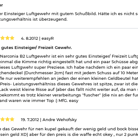
er
r Einsteiger Luftgewehr mit gutem Schußbild. Hätte ich es nicht s
tungsverhältnis ist überzeugend.
4. 8.2012 |
easyR
 gutes Einsteiger/ Freizeit Gewehr.
Narconia B2 Luftgewehr ist ein sehr gutes Einsteiger/ Freizeit L
einmal die Kimme richtig eingestellt hat und ein paar Schüsse ab
dieses Luftgwehr super Preziese. Ich habe nachdem ich ein paar
chendeckel (Durchmesser 2cm) fast mit jedem Schuss auf 10 Meter m
ifle nur weiterempfehlen an jeden der einen kleinen Geldbeutel hat
Preis- Leistungsverhältniss dieses Gewehres ist spitze, zwar ist di
Lack weist kleine Risse auf (aber das fällt nicht weiter auf, da ma
bekommt es trotz kleiner verarbeitungs "fuscher" (die nix an der f
and waren wie immer Top :) MfG. easy
19. 7.2012 |
Andre Wehofsky
 das Gewehr für nen kupel gekauft der wenig geld und bock bissel
a sein geld XD) aber für den preis is die waffe echt okey , nur 2 p