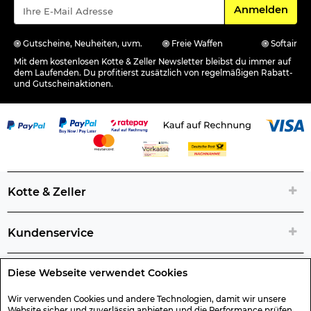
Für den Newsle
Anmelden
Gutscheine, Neuheiten, uvm.
Freie Waffen
Softair
Mit dem kostenlosen Kotte & Zeller Newsletter bleibst du immer auf
dem Laufenden. Du profitierst zusätzlich von regelmäßigen Rabatt-
und Gutscheinaktionen.
Kotte & Zeller
Kundenservice
Diese Webseite verwendet Cookies
Rechtliche Artikelinfos
Wir verwenden Cookies und andere Technologien, damit wir unsere
Website sicher und zuverlässig anbieten und die Performance prüfen