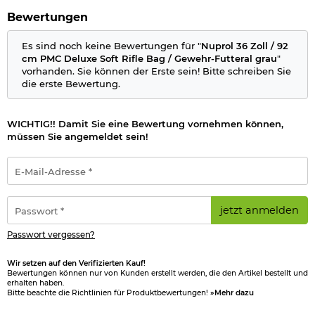
einem kleinen Kofferschloss gesichert werden können (Schloss
Bewertungen
nicht enthalten).
Das vorne aufgesetzte Nebenfach wird ebenfalls über starke
Es sind noch keine Bewertungen für "
Nuprol 36 Zoll / 92
Reißverschlüsse geschlossen. Dieses Fach ist mit zwei
cm PMC Deluxe Soft Rifle Bag / Gewehr-Futteral grau
"
Einschubtaschen mit Klettverschluss sowie zwei schmale
vorhanden. Sie können der Erste sein! Bitte schreiben Sie
Taschen mit Reißverschluss ausgestattet. Links und rechts
die erste Bewertung.
neben der Tasche befinden sich ebenfalls jeweils eine
Einschubtasche mit Reißverschluss sowie Molle-Schlaufen um
zusätzliche Taschen anbringen zu können.
WICHTIG!! Damit Sie eine Bewertung vornehmen können,
müssen Sie angemeldet sein!
Die drei Taschen an der Vorderseite, die sich aufgesetzt auf
dem zweiten Hauptfach befinden, werden mit Klett- sowie
E-
Schnellverschlüssen geöffnet und geschlossen. Zusätzlich
Mail-
kann jede Tasche mit einem Nylonzug zugezogen werden. Auf
Adresse
der mittleren Tasche befindet sich zusätzlich eine kleine
*
Passwort
Klettfäche um einen Patch anbringen zu können.
jetzt anmelden
*
Weiterhin sind auch noch äußere Spanngurte vorhanden mit
Passwort vergessen?
denen die Tasche sicher verzurrt werden kann.
Wir setzen auf den Verifizierten Kauf!
Getragen werden kann das Futteral über zwei Arten. Entweder
Bewertungen können nur von Kunden erstellt werden, die den Artikel bestellt und
als einfache Tragetasche - hierfür sind zwei praktische
erhalten haben.
Bitte beachte die Richtlinien für Produktbewertungen!
»Mehr dazu
Tragehenkel mit klettbarer Handauflage vorhanden. Sollte die
Tasche wie ein Rucksack getragen werden sind einstellbare