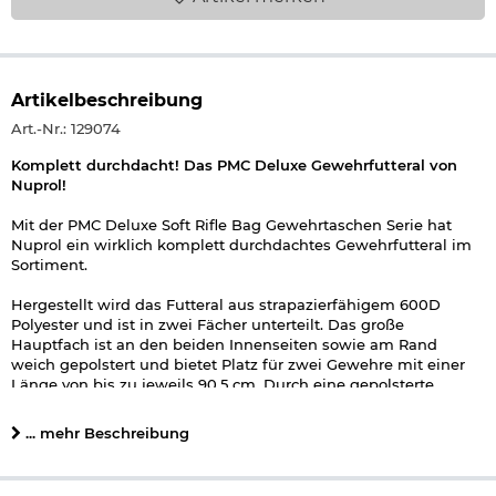
Artikelbeschreibung
Art.-Nr.: 129074
Komplett durchdacht! Das PMC Deluxe Gewehrfutteral von
Nuprol!
Mit der PMC Deluxe Soft Rifle Bag Gewehrtaschen Serie hat
Nuprol ein wirklich komplett durchdachtes Gewehrfutteral im
Sortiment.
Hergestellt wird das Futteral aus strapazierfähigem 600D
Polyester und ist in zwei Fächer unterteilt. Das große
Hauptfach ist an den beiden Innenseiten sowie am Rand
weich gepolstert und bietet Platz für zwei Gewehre mit einer
Länge von bis zu jeweils 90,5 cm. Durch eine gepolsterte
Trennfläche werden die beiden Gewehre sicher voneinander
getrennt und können sich nicht gegenseitig verkratzen. Damit
... mehr Beschreibung
die Gewehr für den Transport sicher fixiert werden können sind
Klettflächen und Einschübe vorhanden. Geschlossen wird das
Hauptfach über zwei starke Reißverschlüsse die zusätzlich mit