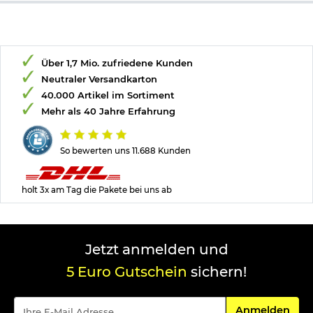
Die Schaumstoffeinsätze bzw. Inlays können auch separat
nachgekauft werden. Somit lassen sich die Koffer auch mit
anderen Gegenständen bestücken.
Die auf dem Foto abgebildete Gewehr ist nicht enthalten.
Über 1,7 Mio. zufriedene Kunden
Neutraler Versandkarton
Herstellerinformationen
40.000 Artikel im Sortiment
Mehr als 40 Jahre Erfahrung
Verantwortliche Person für die EU
So bewerten uns 11.688 Kunden
holt 3x am Tag die Pakete bei uns ab
Jetzt anmelden und
5 Euro Gutschein
sichern!
Für den Newsle
Anmelden