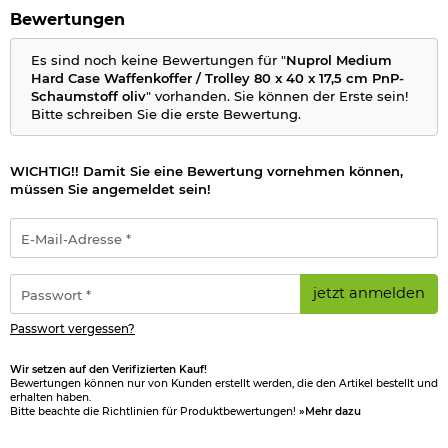
angepasst werden. Der Vorteil: alle Gegenstände können im
Bewertungen
Koffer sicher und verrutschfrei platziert werden.
Es sind noch keine Bewertungen für "
Nuprol Medium
Der Koffer ist hervorragend geeignet um eine Waffe
Hard Case Waffenkoffer / Trolley 80 x 40 x 17,5 cm PnP-
mit Ersatzmagazine und diverse Kleinteile, z. B. zum
Schaumstoff oliv
" vorhanden. Sie können der Erste sein!
Airsoftspielfeld zu transportieren. Aber auch zum verstauen zu
Bitte schreiben Sie die erste Bewertung.
Hause erweisen die Nuprol Koffer einen außerordentlichen
Dienst. Natürlich können auch andere Gegenstände in dem
Koffer verstaut werden.
WICHTIG!! Damit Sie eine Bewertung vornehmen können,
müssen Sie angemeldet sein!
Ebenfalls interessant, der Koffer ist mit einer Gummidichtung
versehen und besitzt die Norm IP67. Somit ist der Koffer staub-
und wasserdicht. Weiterhin ist auch ein praktisches
E-
Luftausgleich-Ventil am Koffer angebracht.
Mail-
Adresse
Details:
*
Passwort
jetzt anmelden
*
Farbe: oliv
Material: Polymer-Kunststoff / Schaumstoff
Passwort vergessen?
Einsatz: PnP- und Waben-Schaumstoff
Innenmaße: ca. 74 x 33 x 9 cm (L x B x H)
Wir setzen auf den Verifizierten Kauf!
Außenmaße: ca. 80 x 40 x 17,5 cm (L x B x H)
Bewertungen können nur von Kunden erstellt werden, die den Artikel bestellt und
Hersteller: Nuprol
erhalten haben.
Bitte beachte die Richtlinien für Produktbewertungen!
»Mehr dazu