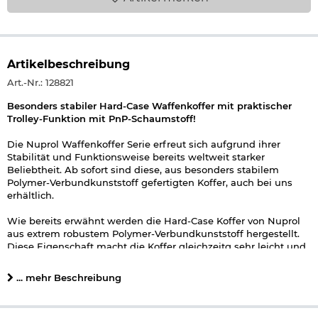
Artikelbeschreibung
Art.-Nr.: 128821
Besonders stabiler Hard-Case Waffenkoffer mit praktischer
Trolley-Funktion mit PnP-Schaumstoff!
Die Nuprol Waffenkoffer Serie erfreut sich aufgrund ihrer
Stabilität und Funktionsweise bereits weltweit starker
Beliebtheit. Ab sofort sind diese, aus besonders stabilem
Polymer-Verbundkunststoff gefertigten Koffer, auch bei uns
erhältlich.
Wie bereits erwähnt werden die Hard-Case Koffer von Nuprol
aus extrem robustem Polymer-Verbundkunststoff hergestellt.
Diese Eigenschaft macht die Koffer gleichzeitg sehr leicht und
robust. Somit das ideale Utensil um Waffen mit Zubehör sicher
und gesetzeskonform zu verstauen oder transportieren.
... mehr Beschreibung
Für einen einfachen Transport sorgen die
zwei angebrachten und breiten Tragegriffe. Links und rechts