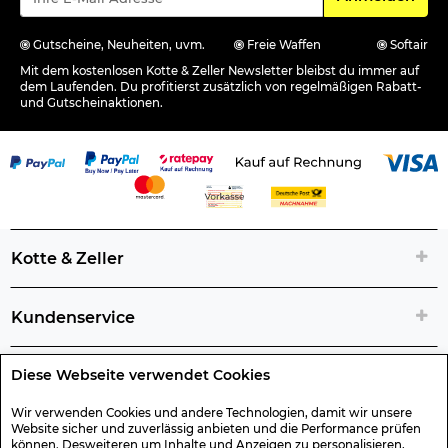
Gutscheine, Neuheiten, uvm.
Freie Waffen
Softair
Mit dem kostenlosen Kotte & Zeller Newsletter bleibst du immer auf
dem Laufenden. Du profitierst zusätzlich von regelmäßigen Rabatt-
und Gutscheinaktionen.
Kotte & Zeller
Kundenservice
Diese Webseite verwendet Cookies
Rechtliche Artikelinfos
Wir verwenden Cookies und andere Technologien, damit wir unsere
Website sicher und zuverlässig anbieten und die Performance prüfen
Geschenk-Gutscheine
können. Desweiteren um Inhalte und Anzeigen zu personalisieren,