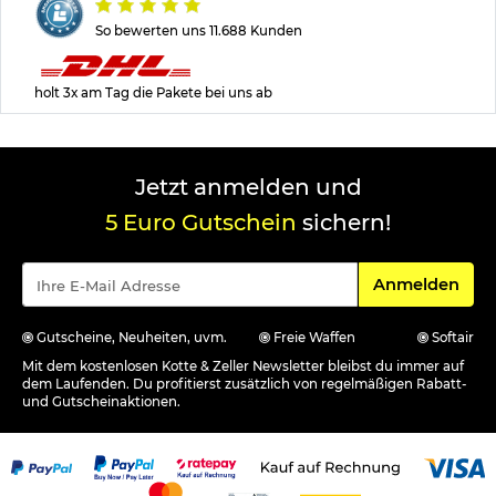
So bewerten uns 11.688 Kunden
holt 3x am Tag die Pakete bei uns ab
Jetzt anmelden und
5 Euro Gutschein
sichern!
Für den Newsle
Anmelden
Gutscheine, Neuheiten, uvm.
Freie Waffen
Softair
Mit dem kostenlosen Kotte & Zeller Newsletter bleibst du immer auf
dem Laufenden. Du profitierst zusätzlich von regelmäßigen Rabatt-
und Gutscheinaktionen.