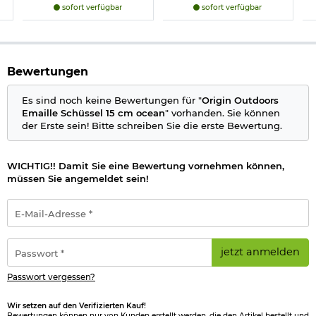
sofort verfügbar
sofort verfügbar
Bewertungen
Es sind noch keine Bewertungen für "
Origin Outdoors
Emaille Schüssel 15 cm ocean
" vorhanden. Sie können
der Erste sein! Bitte schreiben Sie die erste Bewertung.
WICHTIG!! Damit Sie eine Bewertung vornehmen können,
müssen Sie angemeldet sein!
E-
Mail-
Adresse
*
Passwort
jetzt anmelden
*
Passwort vergessen?
Wir setzen auf den Verifizierten Kauf!
Bewertungen können nur von Kunden erstellt werden, die den Artikel bestellt und