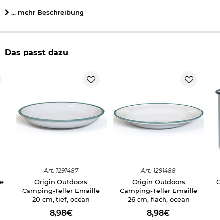
Farbe: weiß, oceangrün
Marke: Origin Outdoors
... mehr Beschreibung
Herstellerinformationen
Das passt dazu
Art.
1291487
Art.
1291488
ne
Origin Outdoors
Origin Outdoors
O
Camping-Teller Emaille
Camping-Teller Emaille
20 cm, tief, ocean
26 cm, flach, ocean
8,98€
8,98€