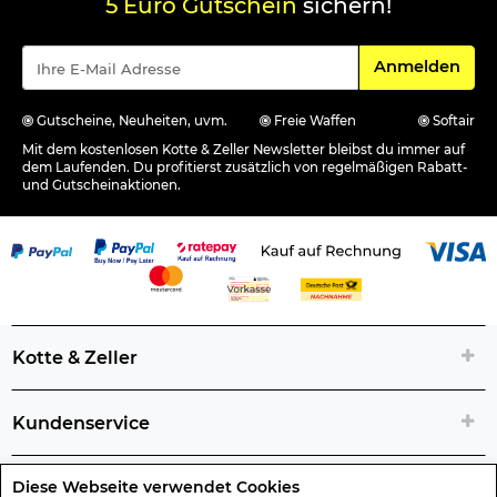
5 Euro Gutschein
sichern!
Für den Newsle
Anmelden
Gutscheine, Neuheiten, uvm.
Freie Waffen
Softair
Mit dem kostenlosen Kotte & Zeller Newsletter bleibst du immer auf
dem Laufenden. Du profitierst zusätzlich von regelmäßigen Rabatt-
und Gutscheinaktionen.
Kotte & Zeller
Kundenservice
Diese Webseite verwendet Cookies
Rechtliche Artikelinfos