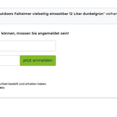
utdoors Falteimer vielseitig einseztbar 12 Liter dunkelgrün
" vorha
 können, müssen Sie angemeldet sein!
jetzt anmelden
tikel bestellt und erhalten haben.
azu