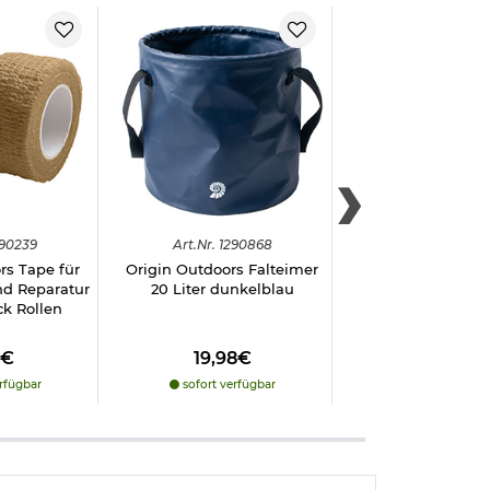
90239
Art.
Nr.
1290868
Art.
Nr.
12910
rs Tape für
Origin Outdoors Falteimer
Care Plus Bio
nd Reparatur
20 Liter dunkelblau
biologisch abbaub
ck Rollen
100 ml
8€
19,98€
6,98€
rfügbar
sofort verfügbar
nicht verfüg