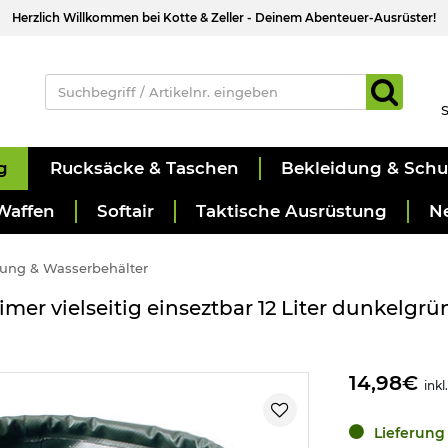
Herzlich Willkommen bei Kotte & Zeller - Deinem Abenteuer-Ausrüster!
S
g
Rucksäcke & Taschen
Bekleidung & Sch
Waffen
Softair
Taktische Ausrüstung
N
ung & Wasserbehälter
mer vielseitig einseztbar 12 Liter dunkelgrü
14,98€
inkl
Lieferung 