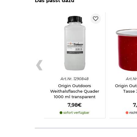
Das passt dazu
Herstellerinformationen
Art.
Nr.
1290848
Art.
Nr
Origin Outdoors
Origin Out
Weithalsflasche Quader
Tasse 
1000 ml transparent
7,98€
7
sofort verfügbar
nich