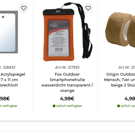
r.
128835
Art.
Nr.
127935
Art.
Nr.
12
Acrylspiegel
Fox Outdoor
Origin Outdoo
 7 x 11 cm
Smartphonehülle
Mensch, Tier u
brechlich
wasserdicht transparent /
beige 2 Stü
orange
,98€
4,98€
4,9
t verfügbar
sofort verfügbar
sofort ve