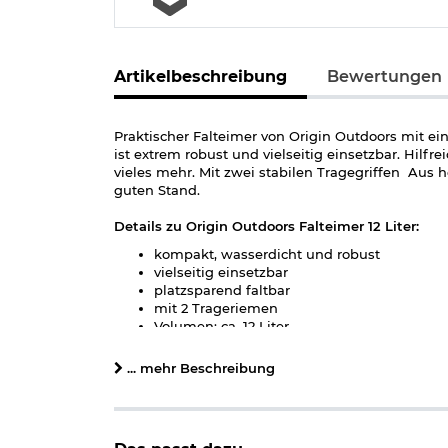
Artikelbeschreibung
Bewertungen
Praktischer Falteimer von Origin Outdoors mit e
ist extrem robust und vielseitig einsetzbar. Hi
vieles mehr. Mit zwei stabilen Tragegriffen Aus 
guten Stand.
Details zu Origin Outdoors Falteimer 12 Liter:
kompakt, wasserdicht und robust
vielseitig einsetzbar
platzsparend faltbar
mit 2 Trageriemen
Volumen: ca. 12 Liter
Maße: ca. 25 x 24 cm
Packmaß: ca. 25 x 3 cm
... mehr Beschreibung
Gewicht: ca. 220 g
Material: Polyester 500D, beidseitig PVC be
Farbe: dunkelgrün
Marke: Origin Outdoors