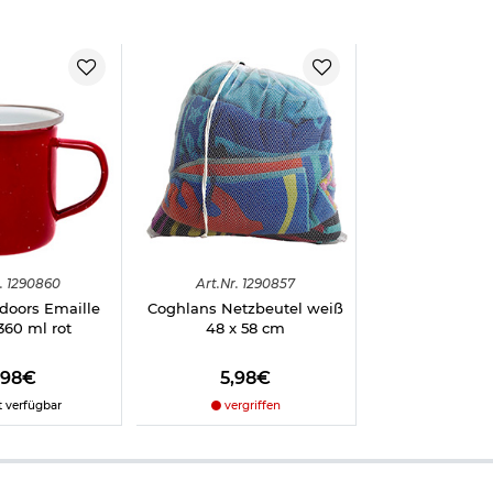
.
1290860
Art.
Nr.
1290857
doors Emaille
Coghlans Netzbeutel weiß
360 ml rot
48 x 58 cm
,98€
5,98€
t verfügbar
vergriffen