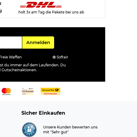
t
g
holt 3x am Tag die Pakete bei uns ab
Für den Newsletter
Anmelden
Freie Waffen
Softair
ibst du immer auf dem Laufenden. Du
d Gutscheinaktionen.
Sicher Einkaufen
Unsere Kunden bewerten uns
mit "Sehr gut"