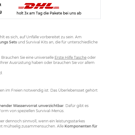
t
g
holt 3x am Tag die Pakete bei uns ab
 es sich, auf Unfälle vorbereitet zu sein. Am
ungs Sets
und Survival Kits an, die für unterschiedliche
 Brauchen Sie eine universelle
Erste Hilfe Tasche
oder
 Ihrer Ausrüstung haben oder brauchen Sie vor allem
d.
eben im Freien notwendig ist. Das Überlebensset gehört
hender Wasservorrat unverzichtbar
. Dafür gibt es
Form von speziellen Survival-Menüs.
er dennoch sinnvoll, wenn ein leistungsstarkes
nicht mühselig zusammensuchen. Alle
Komponenten für