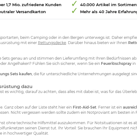
er 1,7 Mio. zufriedene Kunden
40.000 Artikel im Sortimen
utraler Versandkarton
Mehr als 40 Jahre Erfahrun
portarten, beim Camping oder in den Bergen unterwegs ist. Daher empfiehlt
 Ausrüstung mit einer
Rettungsdecke
. Darüber hinaus bieten wir Ihnen
Rett
fe Sets genau an und stimmen den Lieferumfang mit Ihren Bedürfnissen ab:
der Angelhaken? Fühlen Sie sich sicherer, wenn Sie ein
Feuerlöschspray
in
ungs Sets kaufen
, die für unterschiedliche Unternehmungen ausgelegt sin
Ausrüstung dazu
t es wichtig, darauf zu achten, dass alles mit dabei ist, was für das Überl
. Ganz oben auf der Liste steht hier ein
First-Aid-Set
. Ferner ist ein
ausreic
lassen. Nicht vergessen werden sollte zudem ein Notproviant am besten in 
st ohne technische Hilfsmittel auszukommen. Für Notsituationen ist es ab
ilfunknetzen seinen Dienst tut. Ihr Vorteil: Sie brauchen Ihr Equipment 
e in hochwertiger Qualität.