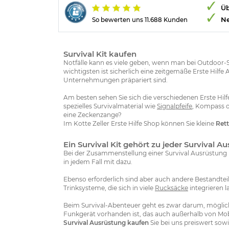
Üb
Ne
So bewerten uns 11.688 Kunden
Survival Kit kaufen
Notfälle kann es viele geben, wenn man bei Outdoor-S
wichtigsten ist sicherlich eine zeitgemäße Erste Hilfe
Unternehmungen präpariert sind.
Am besten sehen Sie sich die verschiedenen Erste Hil
spezielles Survivalmaterial wie
Signalpfeife
, Kompass o
eine Zeckenzange?
Im Kotte Zeller Erste Hilfe Shop können Sie kleine
Rett
Ein Survival Kit gehört zu jeder Survival 
Bei der Zusammenstellung einer Survival Ausrüstung is
in jedem Fall mit dazu.
Ebenso erforderlich sind aber auch andere Bestandteile
Trinksysteme, die sich in viele
Rucksäcke
integrieren 
Beim Survival-Abenteuer geht es zwar darum, möglich
Funkgerät vorhanden ist, das auch außerhalb von Mob
Survival Ausrüstung kaufen
Sie bei uns preiswert sowi