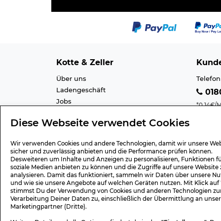
Kotte & Zeller
Kunde
Über uns
Telefon
Ladengeschäft
0180
Jobs
*0,14€/M
Cookie-Einstellung
Mobilfu
Diese Webseite verwendet Cookies
Datenschutz
E-Mail 
AGB
Barrier
Wir verwenden Cookies und andere Technologien, damit wir unsere Web
Impressum
Lexiko
sicher und zuverlässig anbieten und die Performance prüfen können.
Desweiteren um Inhalte und Anzeigen zu personalisieren, Funktionen f
soziale Medien anbieten zu können und die Zugriffe auf unsere Website 
analysieren. Damit das funktioniert, sammeln wir Daten über unsere Nu
und wie sie unsere Angebote auf welchen Geräten nutzen. Mit Klick auf
Geschenk-Gutscheine
Versa
stimmst Du der Verwendung von Cookies und anderen Technologien zu
Verarbeitung Deiner Daten zu, einschließlich der Übermittlung an unse
Wert 15,- Euro
Versan
Marketingpartner (Dritte).
Wert 30,- Euro
Rücks