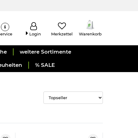
ervice
Login
Merkzettel
Warenkorb
uhe
weitere Sortimente
euheiten
% SALE