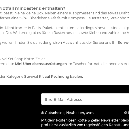
 Notfall mindestens enthalten?
t, passt in eine kleine Box. Neben einem Klappmesser sind das etwas Draht 
erner eine 5-in-1 Überlebens-Pfeife mit Kompass, Feuerstarter, Streichholzf
ein. Nicht immer in Basis-Paketen enthalten - allerdings sinnvoll - sind ei
lich. Des Weiteren gibt es für ein Rasiermesser sowie Klebeband zahlreic
wollen, finden Sie dank der großen Auswahl, aus der Sie bei uns Ihr
Surviv
ival Set Shop Kotte-Zeller.
erdichte
Mini Überlebensausrüstungen
im Taschenformat, die Ihnen als e
 der Kategorie
Survival Kit auf Rechnung kaufen.
Gutscheine, Neuheiten, uvm.
Mit dem kostenlosen Kotte & Zeller Newsletter ble
profitierst zusätzlich von regelmäßigen Rabatt- un