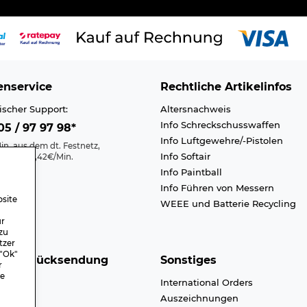
nservice
Rechtliche Artikelinfos
ischer Support:
Altersnachweis
Info Schreckschusswaffen
5 / 97 97 98*
Info Luftgewehre/-Pistolen
in. aus dem dt. Festnetz,
Info Softair
nk max. 0,42€/Min.
Info Paintball
Kontakt
Info Führen von Messern
efreiheit
site
WEEE und Batterie Recycling
n A-Z
ür
zu
tzer
 "Ok"
nd & Rücksendung
Sonstiges
r
re
dkosten
International Orders
endung
Auszeichnungen