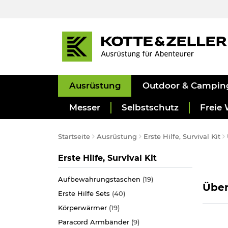
Ausrüstung
Outdoor & Campin
Messer
Selbstschutz
Freie 
Startseite
Ausrüstung
Erste Hilfe, Survival Kit
Kategorie
Erste Hilfe, Survival Kit
Aufbewahrungstaschen
(19)
Über
Erste Hilfe Sets
(40)
Körperwärmer
(19)
Paracord Armbänder
(9)