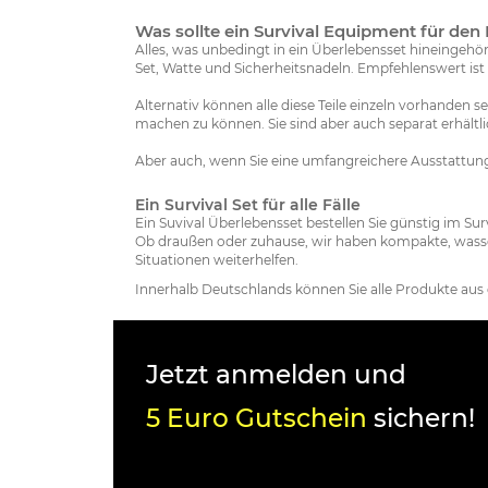
Was sollte ein Survival Equipment für den
Alles, was unbedingt in ein Überlebensset hineingehör
Set, Watte und Sicherheitsnadeln. Empfehlenswert ist f
Alternativ können alle diese Teile einzeln vorhanden s
machen zu können. Sie sind aber auch separat erhält
Aber auch, wenn Sie eine umfangreichere Ausstattung 
Ein Survival Set für alle Fälle
Ein Suvival Überlebensset bestellen Sie günstig im Surv
Ob draußen oder zuhause, wir haben kompakte, wass
Situationen weiterhelfen.
Innerhalb Deutschlands können Sie alle Produkte aus
Jetzt anmelden und
5 Euro Gutschein
sichern!