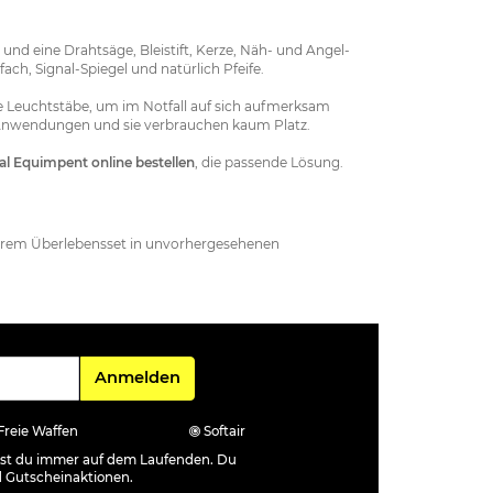
und eine Drahtsäge, Bleistift, Kerze, Näh- und Angel-
ach, Signal-Spiegel und natürlich Pfeife.
nige Leuchtstäbe, um im Notfall auf sich aufmerksam
he Anwendungen und sie verbrauchen kaum Platz.
al Equimpent online bestellen
, die passende Lösung.
xtrem Überlebensset in unvorhergesehenen
Für den Newsletter
Anmelden
Freie Waffen
Softair
ibst du immer auf dem Laufenden. Du
d Gutscheinaktionen.