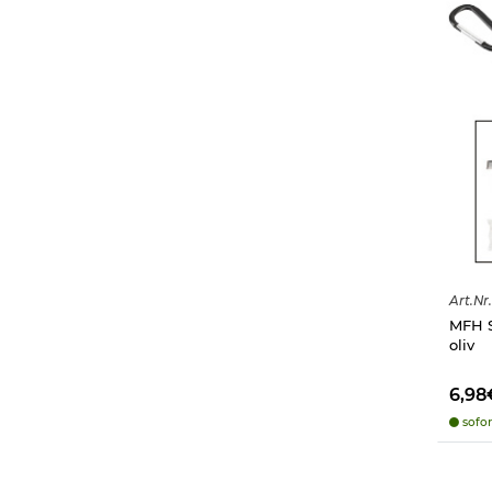
Art.
Nr.
MFH S
oliv
6,98
sofor