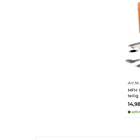
Art.
Nr.
MFH Ü
teili
14,9
sofor