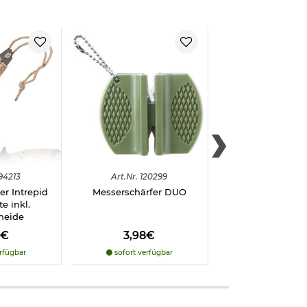
94213
Art.
Nr.
120299
Art.
Nr.
1292
r Intrepid
Messerschärfer DUO
Arhont Multitoo
e inkl.
inkl. Gürteltas
 das:
heide
Klettverschl
8€
3,98€
9,98€
rfügbar
sofort verfügbar
sofort verfü
n Sie uns einen
nklicken)