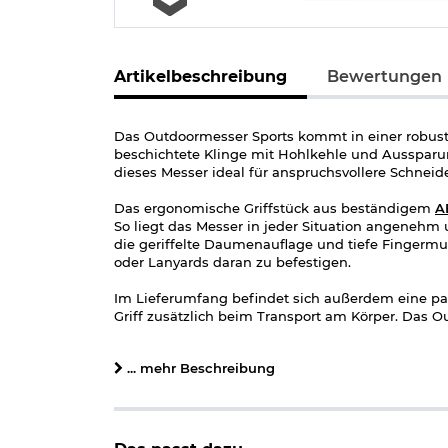
Artikelbeschreibung
Bewertungen
Das Outdoormesser Sports kommt in einer robust
beschichtete Klinge mit Hohlkehle und Aussparun
dieses Messer ideal für anspruchsvollere Schneid
Das ergonomische Griffstück aus beständigem
A
So liegt das Messer in jeder Situation angenehm
die geriffelte Daumenauflage und tiefe Fingerm
oder Lanyards daran zu befestigen.
Im Lieferumfang befindet sich außerdem eine pas
Griff zusätzlich beim Transport am Körper. Das O
deinem nächsten Outdoorabenteuer oder Bushcraf
... mehr Beschreibung
Lieferumfang:
Outdoormesser Sports mit Griffwicklung AT
Nylonscheide schwarz