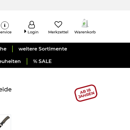
ervice
Login
Merkzettel
Warenkorb
uhe
weitere Sortimente
euheiten
% SALE
eide
AB 18
JAHREN