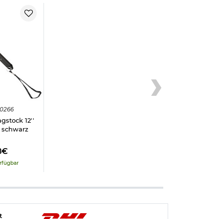
0266
gstock 12''
o schwarz
8€
rfügbar
t