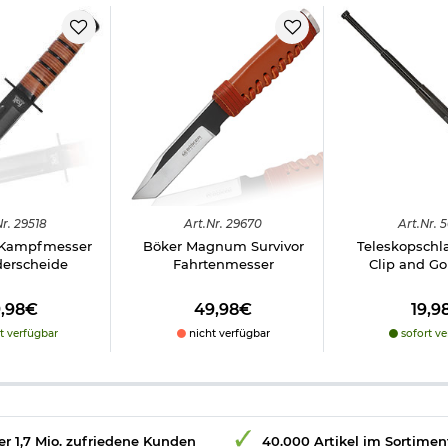
r.
29518
Art.
Nr.
29670
Art.
Nr.
5
 Kampfmesser
Böker Magnum Survivor
Teleskopschla
derscheide
Fahrtenmesser
Clip and G
9,98€
49,98€
19,9
t verfügbar
nicht verfügbar
sofort ve
r 1,7 Mio. zufriedene Kunden
40.000 Artikel im Sortimen