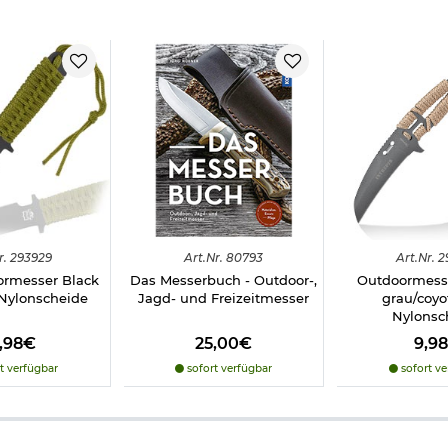
ne
r.
293929
Art.
Nr.
80793
Art.
Nr.
2
rmesser Black
Das Messerbuch - Outdoor-,
Outdoormesse
 Nylonscheide
Jagd- und Freizeitmesser
grau/coyot
erden, deshalb beachten Sie bitte folgenden
Informationslink
über
Nylonsc
2,98€
25,00€
9,9
t verfügbar
sofort verfügbar
sofort ve
frei ab 18 Jahren - Dieser Artikel kann nur versendet werden, wen
icht vorliegt. (bitte den Link:
"Altersnachweis"
für genaue Infos a