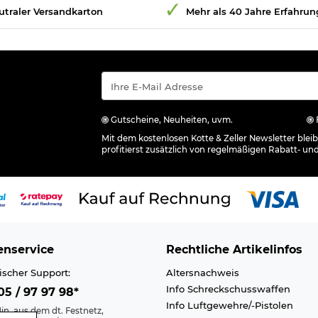
utraler Versandkarton
Mehr als 40 Jahre Erfahrun
Gutscheine, Neuheiten, uvm.
Mit dem kostenlosen Kotte & Zeller Newsletter ble
profitierst zusätzlich von regelmäßigen Rabatt- un
nservice
Rechtliche Artikelinfos
ischer Support:
Altersnachweis
Info Schreckschusswaffen
5 / 97 97 98*
Info Luftgewehre/-Pistolen
in. aus dem dt. Festnetz,