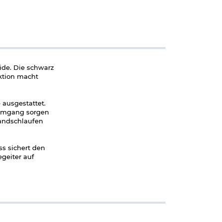
ide. Die schwarz
uktion macht
 ausgestattet.
m Umgang sorgen
Handschlaufen
s sichert den
geiter auf