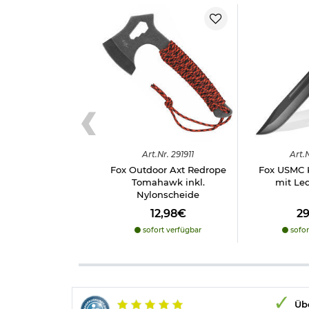
Art.
Nr.
291911
Art.
N
Fox Outdoor Axt Redrope
Fox USMC
Tomahawk inkl.
mit Le
Nylonscheide
12,98€
2
sofort verfügbar
sofor
Übe