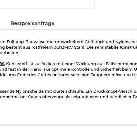
Bestpreisanfrage
en Fulltang-Bauweise mit umwickeltem Griffstück und Nylonsche
g besteht aus rostfreiem 3Cr13MoV Stahl. Die sehr stabile Konstr
earbeiten.
BS
-Kunststoff ist zusätzlich mit einer Wicklung aus Fallschirmleine
 und fest in der Hand. Für optimale Kontrolle und Sicherheit bei
ulde. Am Ende des Griffes befindet sich eine Fangriemenöse um 
sende Nylonscheide mit Gürtelschlaufe. Ein Druckknopf-Verschlus
utdoormesser Sports überzeugt als sehr robuster und handlicher Be
tprojekt.
-Digital