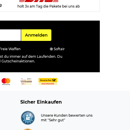
g
holt 3x am Tag die Pakete bei uns ab
Für den Newsletter
Anmelden
Freie Waffen
Softair
ibst du immer auf dem Laufenden. Du
d Gutscheinaktionen.
Sicher Einkaufen
Unsere Kunden bewerten uns
mit "Sehr gut"