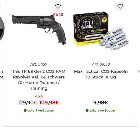
Ab 18
Art.
51157
Art.
91658
in
T4E TR 68 Gen2 CO2 RAM
Max Tactical CO2-Kapseln
T
AM
Revolver Kal. .68 schwarz
10 Stück je 12g
für Home Defense /
Training
-
15
%
129,90€
109,98€
9,98€
sofort verfügbar
sofort verfügbar