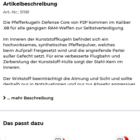
Artikelbeschreibung
Art.-Nr.: 51181
Die Pfefferkugeln Defense Core von P2P kommen im Kaliber
.68 für alle gängigen RAM-Waffen zur Selbstverteidigung.
Im Inneren der Kunststoffkugeln befindet sich ein
hochwirksames, synthetisches Pfefferpulver, welches
beim Aufprall freigesetzt wird und die angreifende Partei
außer Gefecht setzt. Für eine verbesserte Flugbahn und
Zerberstung der Kunststoff-Hülle sorgt der Stahl-Kern im
Inneren.
Der Wirkstoff beeinträchtigt die Atmung und Sicht und sollte
deshalb nur in Notsituationen und nur zur Abwehr aggressiver
Tiere eingesetzt werden.
... mehr Beschreibung
Details zu P2P Pefferkugeln Defense Core:
Kaliber: .68
Inhalt: 10 Stück
Gewicht: ca. 4,15 g
Das passt dazu
Wirkstoff: synthetisches Puder-Pfeffergemisch, PAVA-
Wirkstoff
Material Hülle: Polymer