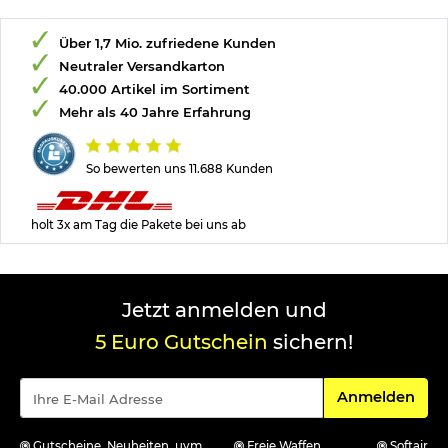
Über 1,7 Mio. zufriedene Kunden
Neutraler Versandkarton
40.000 Artikel im Sortiment
Mehr als 40 Jahre Erfahrung
So bewerten uns 11.688 Kunden
holt 3x am Tag die Pakete bei uns ab
Jetzt anmelden und
5 Euro Gutschein
sichern!
Für den Newsle
Anmelden
Gutscheine, Neuheiten, uvm.
Freie Waffen
Softair