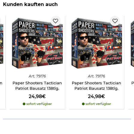
Kunden kauften auch
Art.
79176
Art.
79176
an
Paper Shooters Tactician
Paper Shooters Tactician
P
Patriot Bausatz 138tlg.
Patriot Bausatz 138tlg.
24,98€
24,98€
sofort verfügbar
sofort verfügbar