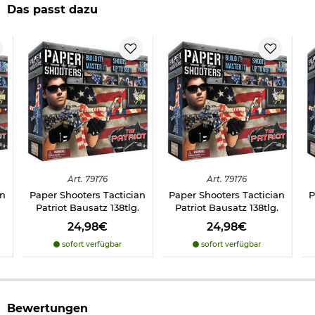
Das passt dazu
Warnhinweise:
Altersempfehlung: ab 14 Jahren.
Nicht für Kinder unter 14 Jahren ohne Aufsicht eines
Erwachsenen geeignet.
Nicht für Kinder unter 36 Monaten geeignet.
Erstickungsgefahr aufgrund verschluckbarer Kleinteile.
Herstellerinformationen
Art.
79176
Art.
79176
an
Paper Shooters Tactician
Paper Shooters Tactician
P
Patriot Bausatz 138tlg.
Patriot Bausatz 138tlg.
24,98€
24,98€
sofort verfügbar
sofort verfügbar
Bewertungen