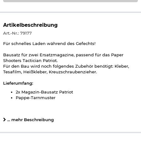
Artikelbeschreibung
Art.-Nr.: 79177
Für schnelles Laden während des Gefechts!
Bausatz für zwei Ersatzmagazine, passend für das Paper
Shooters Tactician Patriot.
Für den Bau wird noch folgendes Zubehör benötigt: Kleber,
Tesafilm, Heißkleber, Kreuzschraubenzieher.
Lieferumfang:
2x Magazin-Bausatz Patriot
Pappe-Tarnmuster
Details zu Paper Shooters Bausatz Magazin:
Geeignet für: Tactician Patriot
... mehr Beschreibung
Kapazität: 6 Schuss (pro Magazin)
Bauzeit: ca. 30 Minuten
Material: Kunststoff / Pappe
Marke: Paper Shooters