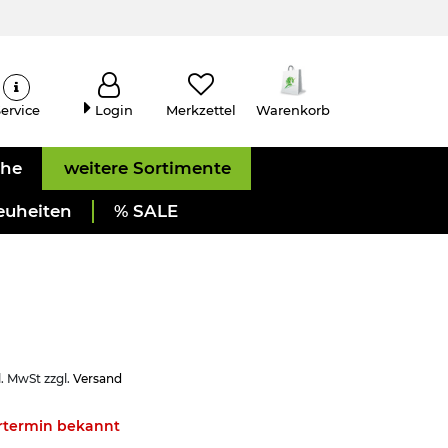
ervice
Login
Merkzettel
Warenkorb
uhe
weitere Sortimente
euheiten
% SALE
l. MwSt zzgl.
Versand
ertermin bekannt