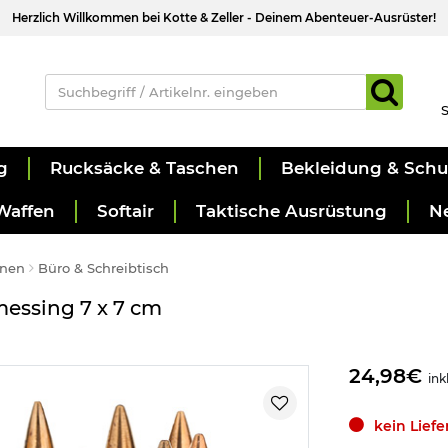
Herzlich Willkommen bei Kotte & Zeller - Deinem Abenteuer-Ausrüster!
S
g
Rucksäcke & Taschen
Bekleidung & Sch
Waffen
Softair
Taktische Ausrüstung
N
hnen
Büro & Schreibtisch
essing 7 x 7 cm
24,98€
ink
kein Lief