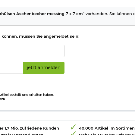
nhülsen Aschenbecher messing 7 x 7 cm
" vorhanden. Sie können de
 können, müssen Sie angemeldet sein!
jetzt anmelden
tikel bestellt und erhalten haben.
azu
r 1,7 Mio. zufriedene Kunden
40.000 Artikel im Sortimen
utraler Versandkarton
Mehr als 40 Jahre Erfahrun