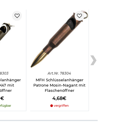
8303
Art.
Nr.
78304
elanhänger
MFH Schlüsselanhänger
K47 mit
Patrone Mosin-Nagant mit
öffner
Flaschenöffner
0€
4,68€
rfügbar
vergriffen