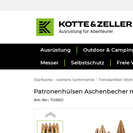
Ausrüstung
Outdoor & Campin
Messer
Selbstschutz
Freie 
Startseite
weitere Sortimente
Trendartikel Wo
Patronenhülsen Aschenbecher m
Art.-Nr.:
708821