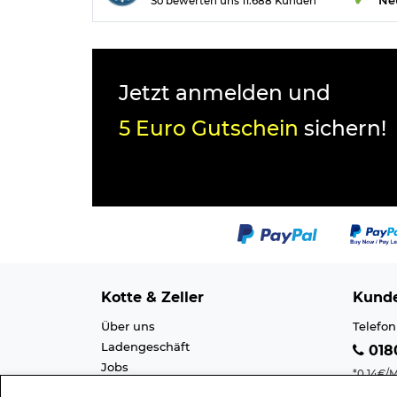
So bewerten uns 11.688 Kunden
Jetzt anmelden und
5 Euro Gutschein
sichern!
Kotte & Zeller
Kunde
Über uns
Telefon
Ladengeschäft
0180
Jobs
*0,14€/M
Cookie-Einstellung
Mobilfu