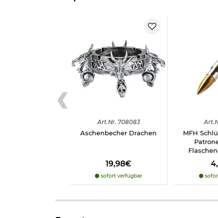
Art.
Nr.
708083
Art.
N
Aschenbecher Drachen
MFH Schlü
Patron
Flaschenö
19,98€
4
sofort verfügbar
sofor