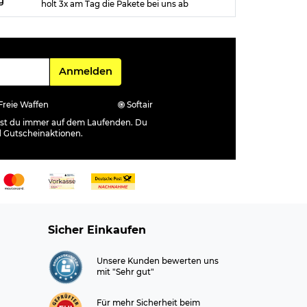
holt 3x am Tag die Pakete bei uns ab
Für den Newsletter
Anmelden
Freie Waffen
Softair
ibst du immer auf dem Laufenden. Du
d Gutscheinaktionen.
Sicher Einkaufen
Unsere Kunden bewerten uns
mit "Sehr gut"
Für mehr Sicherheit beim