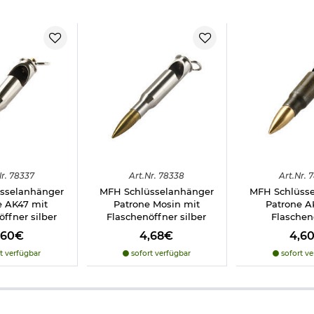
r.
78337
Art.
Nr.
78338
Art.
Nr.
7
sselanhänger
MFH Schlüsselanhänger
MFH Schlüss
e AK47 mit
Patrone Mosin mit
Patrone A
ffner silber
Flaschenöffner silber
Flaschen
,60€
4,68€
4,6
t verfügbar
sofort verfügbar
sofort ve