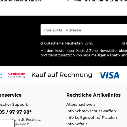
Gutscheine, Neuheiten, uvm.
Mit dem kostenlosen Kotte & Zeller Newsletter ble
profitierst zusätzlich von regelmäßigen Rabatt- un
nservice
Rechtliche Artikelinfos
ischer Support:
Altersnachweis
Info Schreckschusswaffen
5 / 97 97 98*
Info Luftgewehre/-Pistolen
in. aus dem dt. Festnetz,
Info Softair
nk max. 0,42€/Min.