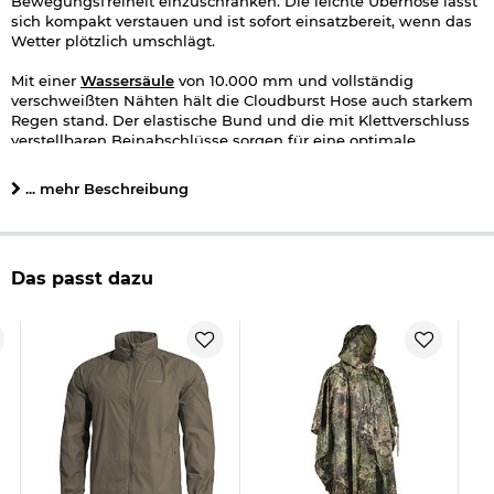
Bewegungsfreiheit einzuschränken. Die leichte Überhose lässt
sich kompakt verstauen und ist sofort einsatzbereit, wenn das
Wetter plötzlich umschlägt.
Mit einer
Wassersäule
von 10.000 mm und vollständig
verschweißten Nähten hält die Cloudburst Hose auch starkem
Regen stand. Der elastische Bund und die mit Klettverschluss
verstellbaren Beinabschlüsse sorgen für eine optimale
Passform, während das atmungsaktive Material mit 5.000 g/m²
für Komfort selbst bei intensiver Aktivität sorgt.
... mehr Beschreibung
Die Cloudburst ist winddicht, packbar und verfügt über
reflektierende Details für bessere Sichtbarkeit bei schlechten
Lichtverhältnissen.
Das passt dazu
Ob bei stürmischem Wetter oder plötzlichen Regenschauern -
die Cloudburst Regenhose von Pentagon bietet zuverlässigen
Schutz und ist die perfekte Ergänzung für jedes Outdoor-
Abenteuer.
Lieferumfang:
Pentagon Regenhose Cloudburst RAL7013
Transportbeutel RAL7013