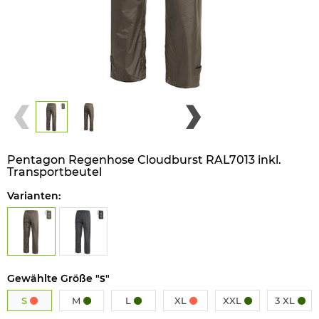
Pentagon Regenhose Cloudburst RAL7013 inkl.
Transportbeutel
Varianten:
Gewählte Größe "
"
S
S
M
L
XL
XXL
3 XL