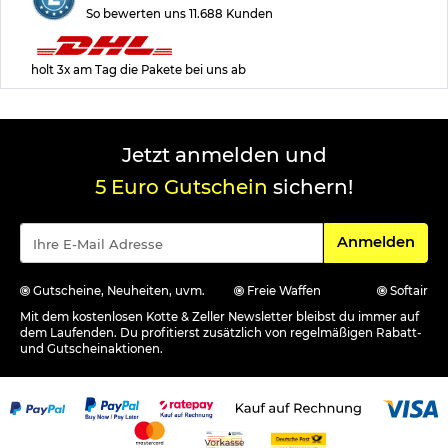
So bewerten uns 11.688 Kunden
holt 3x am Tag die Pakete bei uns ab
Jetzt anmelden und
5 Euro Gutschein
sichern!
Für den Newsle
Anmelden
Gutscheine, Neuheiten, uvm.
Freie Waffen
Softair
Mit dem kostenlosen Kotte & Zeller Newsletter bleibst du immer auf
dem Laufenden. Du profitierst zusätzlich von regelmäßigen Rabatt-
und Gutscheinaktionen.