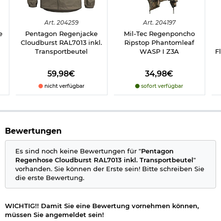
Details zu Pentagon Regenhose Cloudburst:
10.000 mm wasserfest
Art.
204259
Art.
204197
winddicht und atmungsaktiv
e
Pentagon Regenjacke
Mil-Tec Regenponcho
verschweißte Näthe
Cloudburst RAL7013 inkl.
Ripstop Phantomleaf
reflektierende Details für bessere Sichtbarkeit
Transportbeutel
WASP I Z3A
F
Beinabschluss mit Klettverschluss
PFC- und PFOA-frei
Packmaß: ca. 8 x 8 x 12 cm
59,98€
34,98€
Gewicht: ca. 150 g
nicht verfügbar
sofort verfügbar
Material: 100% Nylon-Ripstop-Gewebe
Farbe: RAL7013
Marke: Pentagon
Herstellerinformationen
Bewertungen
Es sind noch keine Bewertungen für "
Pentagon
Regenhose Cloudburst RAL7013 inkl. Transportbeutel
"
vorhanden. Sie können der Erste sein! Bitte schreiben Sie
die erste Bewertung.
WICHTIG!! Damit Sie eine Bewertung vornehmen können,
müssen Sie angemeldet sein!