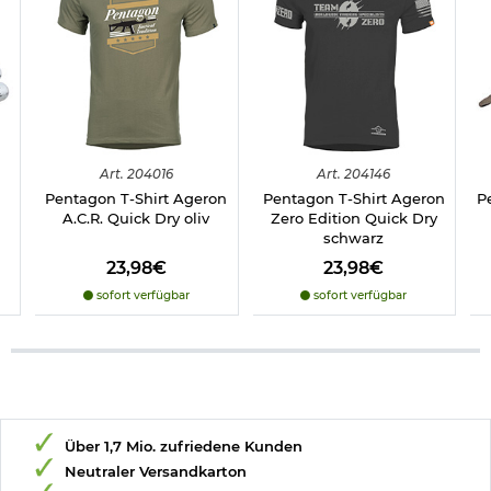
Art.
204016
Art.
204146
Pentagon T-Shirt Ageron
Pentagon T-Shirt Ageron
P
A.C.R. Quick Dry oliv
Zero Edition Quick Dry
schwarz
23,98€
23,98€
sofort verfügbar
sofort verfügbar
Über 1,7 Mio. zufriedene Kunden
Neutraler Versandkarton