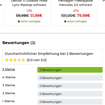
Defcon 5 Outdoor Hose
Pentagon Fleecejacke
P
on
Lynx Ripstop schwarz
Hercules 2.0 schwarz
-
13
%
-
21
%
59,98€
51,98€
101,00€
79,98€
sofort verfügbar
sofort verfügbar
Bewertungen
(2)
Durchschnittlicher Empfehlung bei 2 Bewertungen
(5.0 von 5.0)
5 Sterne
2 Bewertungen
4 Sterne
0 Bewertungen
3 Sterne
0 Bewertungen
2 Sterne
0 Bewertungen
1 Sterne
0 Bewertungen