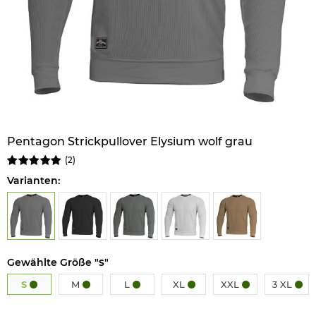
Pentagon Strickpullover Elysium wolf grau
(
2
)
Varianten:
Gewählte Größe "
"
S
S
M
L
XL
XXL
3 XL