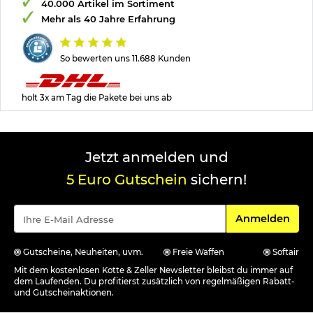
40.000 Artikel im Sortiment
Mehr als 40 Jahre Erfahrung
So bewerten uns 11.688 Kunden
holt 3x am Tag die Pakete bei uns ab
Jetzt anmelden und
5 Euro Gutschein
sichern!
Für den Newsle
Anmelden
Gutscheine, Neuheiten, uvm.
Freie Waffen
Softair
Mit dem kostenlosen Kotte & Zeller Newsletter bleibst du immer auf
dem Laufenden. Du profitierst zusätzlich von regelmäßigen Rabatt-
und Gutscheinaktionen.