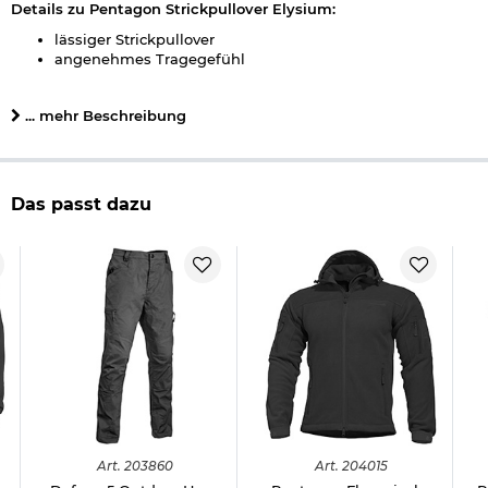
Details zu Pentagon Strickpullover Elysium:
lässiger Strickpullover
angenehmes Tragegefühl
Strickbündchen an Ärmeln und Saum
Material: 100% Baumwolle
... mehr Beschreibung
Farbe: wolf grau
Marke: Pentagon
Das passt dazu
Herstellerinformationen
Art.
203860
Art.
204015