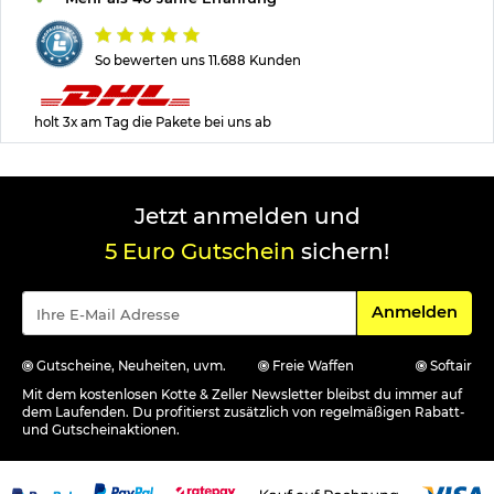
So bewerten uns 11.688 Kunden
holt 3x am Tag die Pakete bei uns ab
Jetzt anmelden und
5 Euro Gutschein
sichern!
Für den Newsle
Anmelden
Gutscheine, Neuheiten, uvm.
Freie Waffen
Softair
Mit dem kostenlosen Kotte & Zeller Newsletter bleibst du immer auf
dem Laufenden. Du profitierst zusätzlich von regelmäßigen Rabatt-
und Gutscheinaktionen.