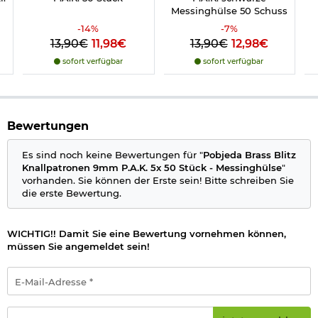
Messinghülse 50 Schuss
-
14
%
-
7
%
13,90€
11,98€
13,90€
12,98€
sofort verfügbar
sofort verfügbar
Herstellerinformationen
Kotte & Zeller GmbH, Industriestr. 8, DE, 95365, Rugendorf,
info@kotte-zeller.de
Bewertungen
Es sind noch keine Bewertungen für "
Pobjeda Brass Blitz
Knallpatronen 9mm P.A.K. 5x 50 Stück - Messinghülse
"
vorhanden. Sie können der Erste sein! Bitte schreiben Sie
die erste Bewertung.
WICHTIG!! Damit Sie eine Bewertung vornehmen können,
müssen Sie angemeldet sein!
E-
Mail-
Adresse
*
Passwort