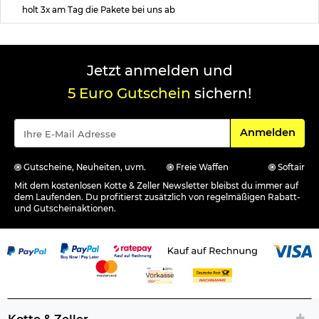
holt 3x am Tag die Pakete bei uns ab
Jetzt anmelden und
5 Euro Gutschein
sichern!
Für den Newsle
Anmelden
Gutscheine, Neuheiten, uvm.
Freie Waffen
Softair
Mit dem kostenlosen Kotte & Zeller Newsletter bleibst du immer auf
dem Laufenden. Du profitierst zusätzlich von regelmäßigen Rabatt-
und Gutscheinaktionen.