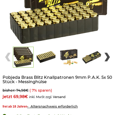
Pobjeda Brass Blitz Knallpatronen 9mm P.A.K. 5x 50
Stück - Messinghülse
bisher: 74,98€
(
7
% sparen)
jetzt 69,98€
inkl. MwSt zzgl.
Versand
- Altersnachweis erforderlich
frei ab 18 Jahren