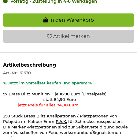
vorrätig - Zustellung in 4-6 Werktagen
In den Warenkorb
Artikel
merken
Artikelbeschreibung
Art.-Nr.: 61630
% Jetzt im Vorteilset kaufen und sparen!
%
5x Brass Blitz Munition je 16,98 Euro
(Einzelpreis)
statt
84,90 Euro
jetzt P
reis für alles
74,98 Euro
250 Stück Brass Blitz Knallpatronen / Platzpatronen von
Pobjeda im Kaliber 9mm
P.A.K.
für Schreckschusspistolen.
Die Marken-Platzpatronen sind zur Selbstverteidigung sowie
zum Verschießen von Feuerwerksmunition/Signalsternen