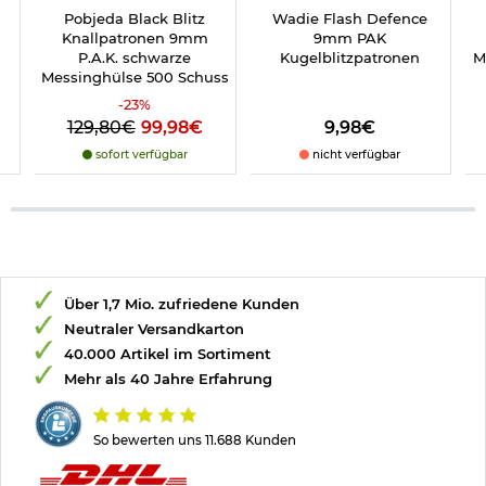
Pobjeda Black Blitz
Wadie Flash Defence
Knallpatronen 9mm
9mm PAK
P.A.K. schwarze
Kugelblitzpatronen
M
Messinghülse 500 Schuss
-
23
%
129,80€
99,98€
9,98€
sofort verfügbar
nicht verfügbar
Über 1,7 Mio. zufriedene Kunden
Neutraler Versandkarton
40.000 Artikel im Sortiment
Mehr als 40 Jahre Erfahrung
So bewerten uns 11.688 Kunden