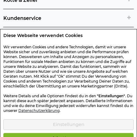
Kotte & Zeller
Kundenservice
Diese Webseite verwendet Cookies
Rechtliche Artikelinfos
Wir verwenden Cookies und andere Technologien, damit wir unsere
Website sicher und zuverlässig anbieten und die Performance prüfen
Geschenk-Gutscheine
können. Desweiteren um Inhalte und Anzeigen zu personalisieren,
Funktionen für soziale Medien anbieten zu können und die Zugriffe auf
unsere Website zu analysieren. Damit das funktioniert, sammeln wir
Versand & Rücksendung
Daten über unsere Nutzer und wie sie unsere Angebote auf welchen
Geräten nutzen. Mit Klick auf "Ok" stimmst Du der Verwendung von
Cookies und anderen Technologien zur Verarbeitung Deiner Daten zu,
einschließlich der Übermittlung an unsere Marketingpartner (Dritte).
Sonstiges
Weitere Details und alle Optionen findest du in den
"Einstellungen"
. Du
kannst diese auch später jederzeit anpassen. Detaillierte Informationen
und wie du deine Einwilligung jederzeit widerrufen kannst findest du in
Sicher Einkaufen
unserer
Datenschutzerklärung
.
Einstellungen
Kotte & Zeller 2026 © Alle Rechte vorbehalten. Die durchgestrichenen
Preise entsprechen dem bisherigen Preis.