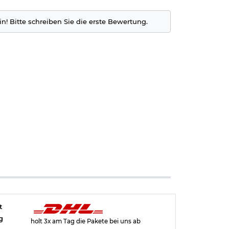
nklicken)
in! Bitte schreiben Sie die erste Bewertung.
 das
ngen. Scharfe
rutscht und
erden, um zu
ichter
st (z.B. als
t
g
holt 3x am Tag die Pakete bei uns ab