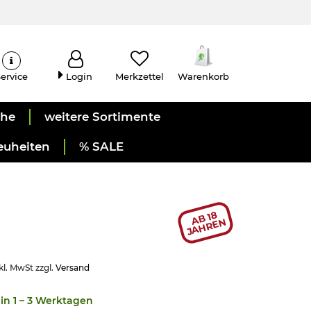
ervice
Login
Merkzettel
Warenkorb
uhe
weitere Sortimente
euheiten
% SALE
AB 18
JAHREN
kl. MwSt zzgl.
Versand
in 1 – 3 Werktagen