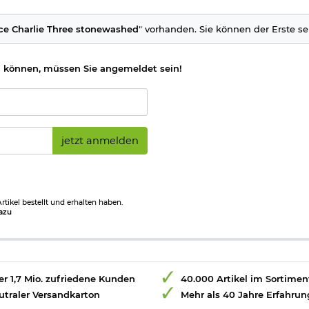
icht vorliegt. (bitte den Link:
"Altersnachweis"
für genaue Infos a
ce Charlie Three stonewashed
" vorhanden. Sie können der Erste se
erden, deshalb beachten Sie bitte folgenden
Informationslink
über
erheitsinformationen:
 können, müssen Sie angemeldet sein!
bei der Verwendung von Messern ist das Risiko von Schnittverletzu
webe dringen.
s oder zu starkes Drücken kann dazu führen, dass das Messer ab
e Verletzungen verursachen können.
 niemals ungesichert oder in der Nähe von Tischkanten abgelegt w
manden verletzen.
jetzt anmelden
größeres Verletzungsrisiko dar, da sie mehr Kraft erfordern und le
regelmäßig sachgemäß nachgeschärft werden.
enden eines Messers für Aufgaben, für die es nicht vorgesehen i
 beschädigen, sondern auch zu Unfällen führen.
tikel bestellt und erhalten haben.
azu
r 1,7 Mio. zufriedene Kunden
40.000 Artikel im Sortimen
utraler Versandkarton
Mehr als 40 Jahre Erfahrun