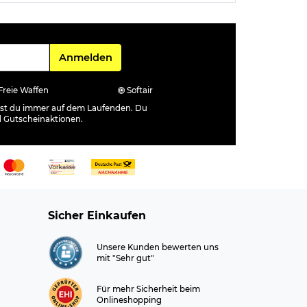
Für den Newsletter
Anmelden
Freie Waffen
Softair
ibst du immer auf dem Laufenden. Du
d Gutscheinaktionen.
Sicher Einkaufen
Unsere Kunden bewerten uns
mit "Sehr gut"
Für mehr Sicherheit beim
Onlineshopping