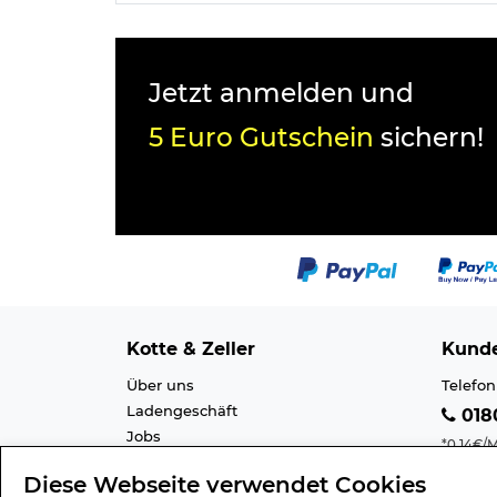
Jetzt anmelden und
5 Euro Gutschein
sichern!
Kotte & Zeller
Kunde
Über uns
Telefon
Ladengeschäft
0180
Jobs
*0,14€/M
Cookie-Einstellung
Mobilfu
Diese Webseite verwendet Cookies
Datenschutz
E-Mail 