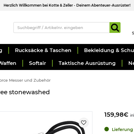
Herzlich Willkommen bei Kotte & Zeller - Deinem Abenteuer-Ausrüster!
S
g
Rucksäcke & Taschen
Bekleidung & Sch
Waffen
Softair
Taktische Ausrüstung
N
Force Messer und Zubehör
hree stonewashed
159,98€
in
Lieferung 