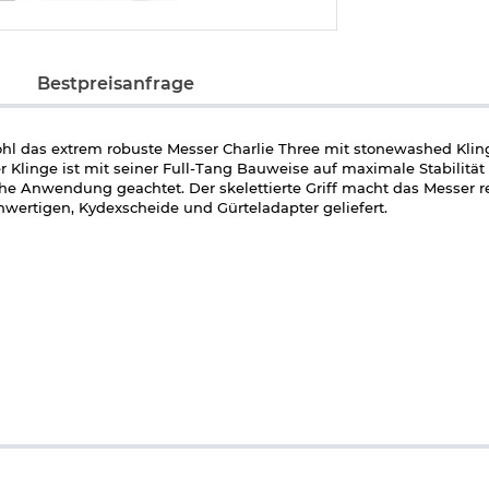
Bestpreisanfrage
ohl das extrem robuste Messer Charlie Three mit stonewashed Klin
Klinge ist mit seiner Full-Tang Bauweise auf maximale Stabilität 
e Anwendung geachtet. Der skelettierte Griff macht das Messer rel
wertigen, Kydexscheide und Gürteladapter geliefert.
frei ab 18 Jahren - Dieser Artikel kann nur versendet werden, wen