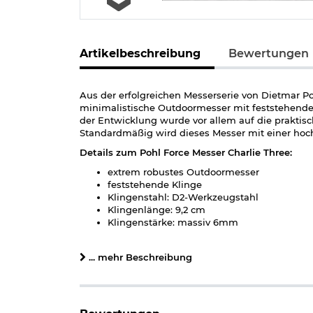
Artikelbeschreibung
Bewertungen
Aus der erfolgreichen Messerserie von Dietmar P
minimalistische Outdoormesser mit feststehender 
der Entwicklung wurde vor allem auf die praktisch
Standardmäßig wird dieses Messer mit einer hoch
Details zum Pohl Force Messer Charlie Three:
extrem robustes Outdoormesser
feststehende Klinge
Klingenstahl: D2-Werkzeugstahl
Klingenlänge: 9,2 cm
Klingenstärke: massiv 6mm
skelletierter Griff zur Gewichtsreduzierung
Gesamtlänge: 21 cm
... mehr Beschreibung
Gewicht: 148 g
Altersbegrenzung: frei ab 18 Jahre
Marke: Pohl Force
Wichtige waffenrechtliche Informationen: Artikel 