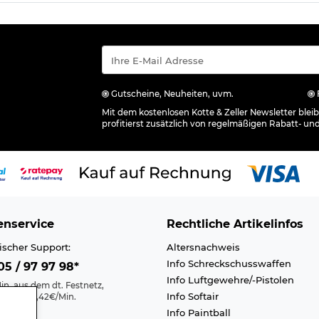
Gutscheine, Neuheiten, uvm.
Mit dem kostenlosen Kotte & Zeller Newsletter ble
profitierst zusätzlich von regelmäßigen Rabatt- un
nservice
Rechtliche Artikelinfos
ischer Support:
Altersnachweis
Info Schreckschusswaffen
5 / 97 97 98*
Info Luftgewehre/-Pistolen
in. aus dem dt. Festnetz,
Info Softair
nk max. 0,42€/Min.
Info Paintball
Kontakt