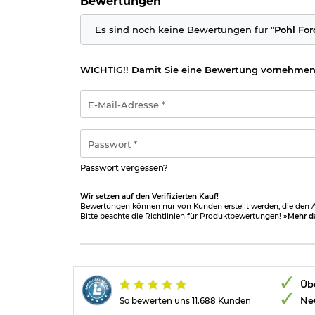
Bewertungen
Altersnachweis
zusenden, sofern uns dieser noch n
Es sind noch keine Bewertungen für "
Pohl For
Bestimmte Messer dürfen nicht überall geführt w
Führen von Messern
§42a.
Warnhinweise und Sich
WICHTIG!! Damit Sie eine Bewertung vornehmen
Schnittverletzungen: Die häufigste Gefahr 
Klingen können schnell durch Haut und Ge
E-
Abrutschen des Messers: Ein unsachgemäße
Mail-
unkontrollierte Bewegungen entstehen, di
Adresse
Verletzungen durch Stürze: Messer sollten
*
Passwort
verhindern, dass sie herunterfallen und je
*
Stumpfe Messer: Stumpfe Messer stellen ein 
abrutschen können. Messer sollten daher 
Passwort vergessen?
Nicht bestimmungsgemäße Nutzung: Das Verw
Hebelwerkzeug), kann nicht nur die Klinge
Wir setzen auf den Verifizierten Kauf!
Bewertungen können nur von Kunden erstellt werden, die den Ar
Bitte beachte die Richtlinien für Produktbewertungen!
»Mehr d
Herstellerinformationen
Übe
Ne
So bewerten uns 11.688 Kunden