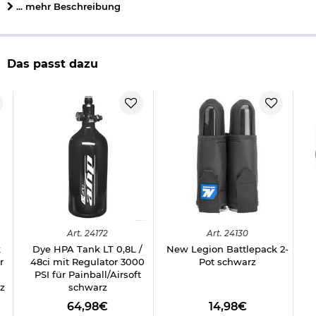
werden.
... mehr Beschreibung
Details zu PowAir 1,0 l HPA Tank mit Regulator:
einstellbarer Ausgangsdruck 800 PSI/600 PSI
Kapazität: 1,0 Liter/62 ci
Das passt dazu
Druck: 3000 PSI/200 bar
Länge: ca. 310 mm
Durchmesser: ca. 85 mm
Gewicht: 1440 g
ISO7866
Fülldruck: 200bar/3000PSI
Berstdruck: 310bar/4650 PSI
Material: Aluminium
Farbe: schwarz
Marke: PowAir
Aus Sicherheitsgründen sollten alle HPA-Tanks alle fünf Jahre
einem Drucktest unterzogen werden
Art.
24172
Art.
24130
k
Dye HPA Tank LT 0,8L /
New Legion Battlepack 2-
Herstellerinformationen
r
48ci mit Regulator 3000
Pot schwarz
PSI für Painball/Airsoft
z
schwarz
64,98€
14,98€