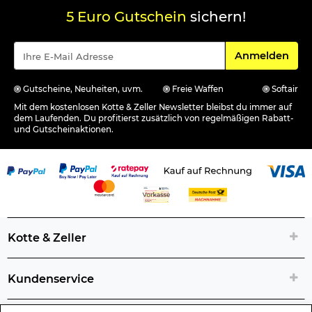
5 Euro Gutschein
sichern!
Für den Newsle
Anmelden
Gutscheine, Neuheiten, uvm.
Freie Waffen
Softair
Mit dem kostenlosen Kotte & Zeller Newsletter bleibst du immer auf
dem Laufenden. Du profitierst zusätzlich von regelmäßigen Rabatt-
und Gutscheinaktionen.
Kotte & Zeller
Kundenservice