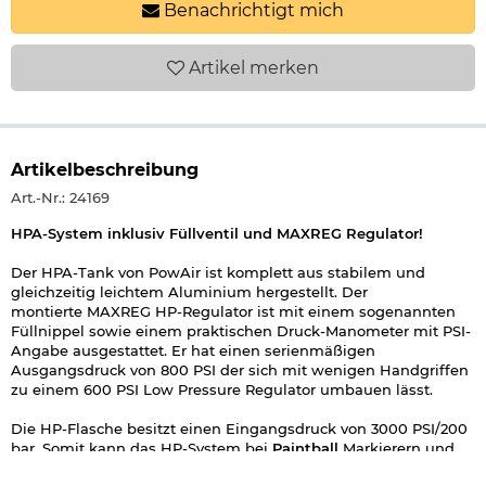
Benachrichtigt mich
Artikel
merken
Artikelbeschreibung
Art.-Nr.: 24169
HPA-System inklusiv Füllventil und MAXREG Regulator!
Der HPA-Tank von PowAir ist komplett aus stabilem und
gleichzeitig leichtem Aluminium hergestellt. Der
montierte MAXREG HP-Regulator ist mit einem sogenannten
Füllnippel sowie einem praktischen Druck-Manometer mit PSI-
Angabe ausgestattet. Er hat einen serienmäßigen
Ausgangsdruck von 800 PSI der sich mit wenigen Handgriffen
zu einem 600 PSI Low Pressure Regulator umbauen lässt.
Die HP-Flasche besitzt einen Eingangsdruck von 3000 PSI/200
bar. Somit kann das HP-System bei
Paintball
Markierern und
auch bei Airsoft HPA-Systemen gleichermaßen betrieben