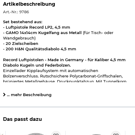
Artikelbeschreibung
Art.-Nr.: 9786
Set bestehend aus:
- Luftpistole Record LP2, 4,5 mm
- GAMO 14x14cm Kugelfang aus Metall
(für Tisch- oder
Wandgebrauch)
- 20 Zielscheiben
- 200 H&N Qualitätsdiabolo 4,5 mm
Record Luftpistolen - Made in Germany - für Kaliber 4,5 mm
Diabolo Kugeln und Federbolzen.
Einzellader Kipplaufsystem mit automatischen
Bolzenverschluss. Rutschsichere Polycarbonat-Griffschalen,
brüniertes Metallgehäuse. Druckpunktabzug. Mit Tunnelkorn
und in Höhe und Seite verstellbarer Kimme. Beachten Sie auch
unten, unsere Auswahl über passendes Zubehör zu diesem
... mehr Beschreibung
Artikel.
Technische Details:
- Kaliber: 4,5 mm
- Gezogener Lauf
Das passt dazu
- Lauflänge: 130 mm
- Kipplaufspanner
- Gesamtlänge: ca. 28 cm