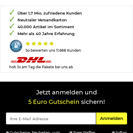
Über 1,7 Mio. zufriedene Kunden
Neutraler Versandkarton
40.000 Artikel im Sortiment
Mehr als 40 Jahre Erfahrung
So bewerten uns 11.688 Kunden
holt 3x am Tag die Pakete bei uns ab
Jetzt anmelden und
5 Euro Gutschein
sichern!
Für den Newsle
Anmelden
Gutscheine, Neuheiten, uvm.
Freie Waffen
Softair