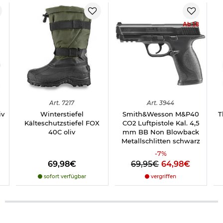
Ab 18
Art.
7217
Art.
3944
iv
Winterstiefel
Smith&Wesson M&P40
T
Kälteschutzstiefel FOX
CO2 Luftpistole Kal. 4,5
40C oliv
mm BB Non Blowback
Metallschlitten schwarz
-
7
%
69,98€
69,95€
64,98€
sofort verfügbar
vergriffen