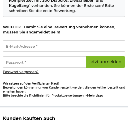
Komplettset mit 200 Diabolos, Zielscheiben und
Kugelfang
" vorhanden. Sie können der Erste sein! Bitte
schreiben Sie die erste Bewertung.
WICHTIG!! Damit Sie eine Bewertung vornehmen können,
müssen Sie angemeldet sein!
E-
Mail-
Adresse
*
Passwort
jetzt anmelden
*
Passwort vergessen?
Wir setzen auf den Verifizierten Kauf!
Bewertungen können nur von Kunden erstellt werden, die den Artikel bestellt und
erhalten haben.
Bitte beachte die Richtlinien für Produktbewertungen!
»Mehr dazu
Kunden kauften auch