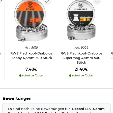
- Gewicht: 705 g
Wichtige waffenrechtliche Informationen:
Artikel frei ab 18 Jahren
- Dieser Artikel kann nur versendet
werden, wenn Sie uns einen
Altersnachweis
zusenden, sofern
uns dieser noch nicht vorliegt.
(bitte den Link:
"Altersnachweis"
für genaue Infos anklicken)
Hinweis: Richtiger
Art.
9019
Art.
9026
Umgang mit Druckluft-, Federdruckwaffen und CO2-Waffen
m
RWS Flachkopf-Diabolos
RWS Flachkopf-Diabolos
R
Hobby 4,5mm 500 Stück
Supermag 4,5mm 500
Stück
Herstellerinformationen
7,48€
21,48€
sofort verfügbar
sofort verfügbar
Bewertungen
Es sind noch keine Bewertungen für "
Record LP2 4,5mm