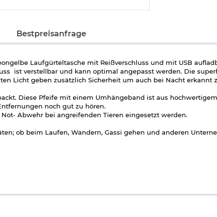
Bestpreisanfrage
, neongelbe Laufgürteltasche mit Reißverschluss und mit USB aufla
luss ist verstellbar und kann optimal angepasst werden. Die super
en Licht geben zusätzlich Sicherheit um auch bei Nacht erkannt 
gepackt. Diese Pfeife mit einem Umhängeband ist aus hochwertigem
 Entfernungen noch gut zu hören.
r Not- Abwehr bei angreifenden Tieren eingesetzt werden.
ivitäten; ob beim Laufen, Wandern, Gassi gehen und anderen Untern