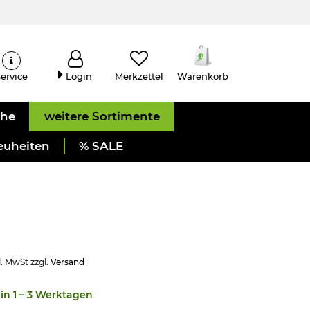
ervice
Login
Merkzettel
Warenkorb
uhe
weitere Sortimente
euheiten
% SALE
l. MwSt zzgl.
Versand
in 1 – 3 Werktagen