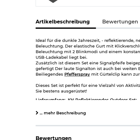
Artikelbeschreibung
Bewertungen
Ideal für die dunkle Jahreszeit, - reflektierende
Beleuchtung. Der elastische Gurt mit Klickversch
Beleuchtung mit 2 Blinkmodi und einem konstant
USB-Ladekabel liegt bei.
Zusätzlich ist diesem Set eine Signalpfeife bei
gefertigt Der laute Signalton ist auch bei weiten
Beiliegendes
Pfefferspray
mit Gürtelclip kann zu
Dieses Set ist perfekt für eine Vielzahl von Akt
Sie bestens ausgerüstet!
Lieferumfang: KH Reflektierendes Outdoor-Set:
reflektierende Laufgürteltasche
... mehr Beschreibung
USB-Ladekabel
hochwertige Signalpfeife
Pfefferspray 15ml mit Gürtelclip
Details zum KH Reflektierendes Otdoor-Set:
Bewertungen