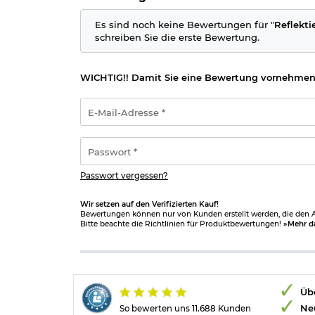
reflektierende Gürteltasche mit Reißverschl
LED Beleuchtung
Es sind noch keine Bewertungen für "
Reflekti
2x Blinkmodi 1x Dauerlicht
schreiben Sie die erste Bewertung.
aufladbar
verstellbarer Gurt mit Klickverschluss
Signal- Notfallpfeife mit Umhängeband
WICHTIG!! Damit Sie eine Bewertung vornehmen
Pfefferspray 15 ml
mit Gürtelclip
E-
Marke: KH
Mail-
Adresse
*
Passwort
*
Passwort vergessen?
Herstellerinformationen
Wir setzen auf den Verifizierten Kauf!
Bewertungen können nur von Kunden erstellt werden, die den Ar
Bitte beachte die Richtlinien für Produktbewertungen!
»Mehr d
Übe
Ne
So bewerten uns 11.688 Kunden