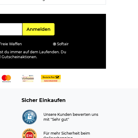
Für den Newsletter
Anmelden
Freie Waffen
Softair
ibst du immer auf dem Laufenden. Du
d Gutscheinaktionen.
Sicher Einkaufen
Unsere Kunden bewerten uns
mit "Sehr gut"
Für mehr Sicherheit beim