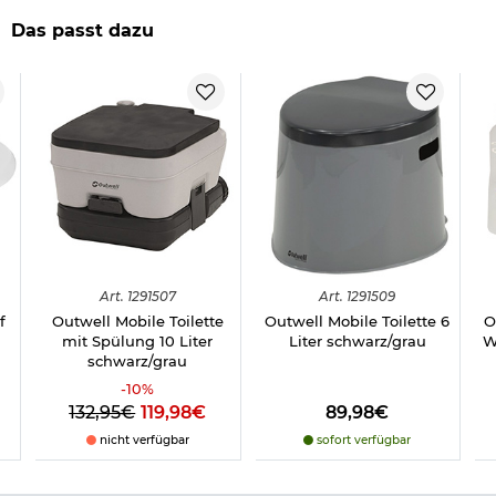
für Campingausflüge und Notsituationen
robust
Das passt dazu
kompakt zusammenklappbar
schneller Auf- und Abbau
stabiles Verriegelungssystem der Beine
max. Last: 130 kg
Maße aufgebaut: ca. 36,8 x 36,8 x 36,8 cm
Packmaß: ca. 37 x 37 x 13 cm
Gewicht: ca. 2,3 kg
Material: Kunststoff
Farbe: grün
Marke: Reliance
Herstellerinformationen
Art.
1291507
Art.
1291509
f
Outwell Mobile Toilette
Outwell Mobile Toilette 6
O
mit Spülung 10 Liter
Liter schwarz/grau
W
schwarz/grau
-
10
%
132,95€
119,98€
89,98€
nicht verfügbar
sofort verfügbar