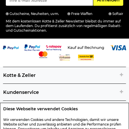
Gutscheine, Neuheiten, uvm.
Freie Waffen
Softair
Mit dem kostenlosen Kotte & Zeller Newsletter bleibst du immer auf
dem Laufenden. Du profitierst zusätzlich von regelmäßigen Rabatt-
und Gutscheinaktionen.
Kotte & Zeller
Kundenservice
Diese Webseite verwendet Cookies
Rechtliche Artikelinfos
Wir verwenden Cookies und andere Technologien, damit wir unsere
Website sicher und zuverlässig anbieten und die Performance prüfen
Geschenk-Gutscheine