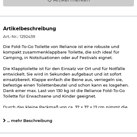
Artikelbeschreibung
Art.-Nr.: 1292459
Die Fold-To-Go Toilette von Reliance ist eine robuste und
kompakt zusammenklappbare Toilette, die sich ideal für
Camping, in Notsituationen oder auf Festivals eignet.
Die Klapptoilette ist für den Einsatz vor Ort und für Notfälle
entwickelt. Sie wird in Sekunden aufgebaut und ist sofort
einsatzbereit. Klappe einfach die Beine aus, verriegeln sie,
befestige einen Toilettenbeutel und schon kann es losgehen.
Dank einer max. Last von 130 kg ist die Reliance Fold-To-Go
Toilette für Erwachsene und Kinder geeignet.
Durch das kleine Packmaß von ca. 37 x 37 x 13 cm nimmt die
Toilette beim Transport oder bei der Lagerung nur wenig Platz
ein.
... mehr Beschreibung
Details zu Reliance Fold-To-Go Toilette
: