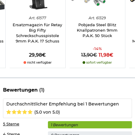
beidseitig bedienbare Schwenksicherung
verlängerter Stahlstoßboden
stark ausgeprägter Beavertail
Art.
61577
Art.
61329
Länge: 227 mm
Höhe: ca. 140 mm
Ersatzmagazin für Retay
Pobjeda Steel Blitz
Gewicht: 1365 g
Big Fifty
Knallpatronen 9mm
Material Schlitten: Metallschlitten
Schreckschusspistole
P.A.K. 50 Stück
Material Griffschalen: Polymer
ss
9mm P.A.K. 17 Schuss
M
Ausführung: hochglanz-chromefinish
-
14
%
Marke: Retay
29,98€
13,90€
11,98€
nicht verfügbar
sofort verfügbar
Wichtige waffenrechtliche Informationen: Artikel frei ab 18
Jahren - Dieser Artikel kann nur versendet werden, wenn Sie
uns einen
Altersnachweis
zusenden, sofern uns dieser noch
nicht vorliegt. (bitte den Link:
"Altersnachweis"
für genaue
Infos anklicken)
Bewertungen
(1)
Führen nur mit "
kleinen Waffenschein
"!
Durchschnittlicher Empfehlung bei 1 Bewertungen
Bitte beachten Sie auch folgenden Link:
Umgang mit Gas- und Signalwaffen
.
(5.0 von 5.0)
Herstellerinformationen
5 Sterne
1 Bewertungen
4 Sterne
Verantwortliche Person für die EU