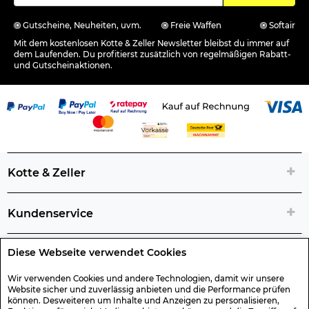
Gutscheine, Neuheiten, uvm.
Freie Waffen
Softair
Mit dem kostenlosen Kotte & Zeller Newsletter bleibst du immer auf
dem Laufenden. Du profitierst zusätzlich von regelmäßigen Rabatt-
und Gutscheinaktionen.
Kotte & Zeller
Kundenservice
Diese Webseite verwendet Cookies
Rechtliche Artikelinfos
Wir verwenden Cookies und andere Technologien, damit wir unsere
Website sicher und zuverlässig anbieten und die Performance prüfen
Geschenk-Gutscheine
können. Desweiteren um Inhalte und Anzeigen zu personalisieren,