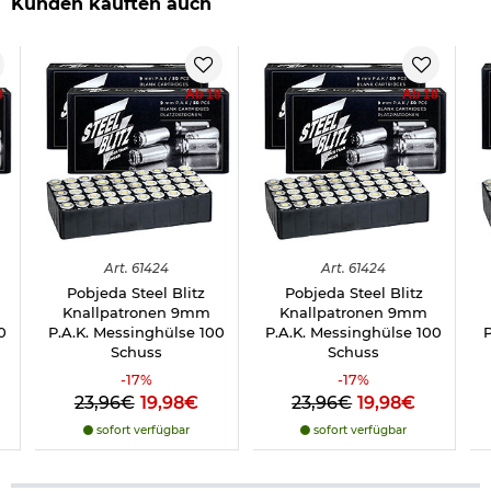
Kunden kauften auch
8
Ab 18
Ab 18
Art.
61424
Art.
61424
Pobjeda Steel Blitz
Pobjeda Steel Blitz
Knallpatronen 9mm
Knallpatronen 9mm
0
P.A.K. Messinghülse 100
P.A.K. Messinghülse 100
P
Schuss
Schuss
-
17
%
-
17
%
23,96€
19,98€
23,96€
19,98€
sofort verfügbar
sofort verfügbar