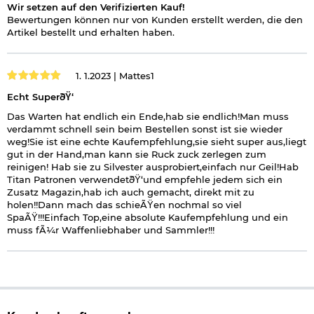
Wir setzen auf den Verifizierten Kauf!
Bewertungen können nur von Kunden erstellt werden, die den
Artikel bestellt und erhalten haben.
1. 1.2023 |
Mattes1
Echt SuperðŸ‘
Das Warten hat endlich ein Ende,hab sie endlich!Man muss
verdammt schnell sein beim Bestellen sonst ist sie wieder
weg!Sie ist eine echte Kaufempfehlung,sie sieht super aus,liegt
gut in der Hand,man kann sie Ruck zuck zerlegen zum
reinigen! Hab sie zu Silvester ausprobiert,einfach nur Geil!Hab
Titan Patronen verwendetðŸ‘und empfehle jedem sich ein
Zusatz Magazin,hab ich auch gemacht, direkt mit zu
holen!!Dann mach das schieÃŸen nochmal so viel
SpaÃŸ!!!Einfach Top,eine absolute Kaufempfehlung und ein
muss fÃ¼r Waffenliebhaber und Sammler!!!