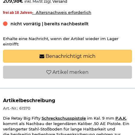
209,98€
inkl. MwSt zzgl.
Versand
- Altersnachweis erforderlich
frei ab 18 Jahren
nicht vorrätig | bereits nachbestellt
Erhalte eine Nachricht, wenn der Artikel wieder im Lager
eintrifft:
Benachrichtigt mich
Artikel
merken
Artikelbeschreibung
Art.-Nr.: 61570
Die Retay Big Fifty
Schreckschusspistole
im Kal. 9 mm
P.A.K.
kommt als Nachbau der legendären Kaliber .50 AE Pistole. Ein
verlängerter Stahl-Stoßboden für lange Haltbarkeit und
die beidseitig bedienbare Schwenksicherung gehören zur