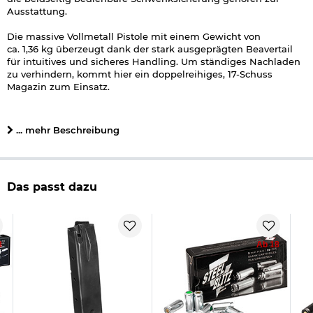
Ausstattung.
Die massive Vollmetall Pistole mit einem Gewicht von
ca. 1,36 kg überzeugt dank der stark ausgeprägten Beavertail
für intuitives und sicheres Handling. Um ständiges Nachladen
zu verhindern, kommt hier ein doppelreihiges, 17-Schuss
Magazin zum Einsatz.
Lieferumfang:
Retay Big Fifty
Schreckschuss
Pistole 9mm
... mehr Beschreibung
P.A.K chrome-finish
Waffenkoffer
Abschussbecher
Reinigungsbürste
Das passt dazu
Bedienungsanleitung
Details zu Retay Big Fifty Schreckschuss Pistole 9mm P.A.K.:
Kaliber: 9mm P.A.K.
Munition: Knall-/Platzpatronen, CS- und Pfeffergas,
8
Ab 18
Signalmunition im Kaliber 9mm P.A.K.
Magazinkapazität: 17 Schuss
Abzug:
Single Action
Sicherung: Schwenksicherung
massive Vollmetall-Ausführung