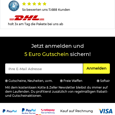
So bewerten uns 11.688 Kunden
holt 3x am Tag die Pakete bei uns ab
Jetzt anmelden und
5 Euro Gutschein
sichern!
Für den Newsle
Anmelden
Gutscheine, Neuheiten, uvm.
Freie Waffen
Softair
Mit dem kostenlosen Kotte & Zeller Newsletter bleibst du immer auf
dem Laufenden. Du profitierst zusätzlich von regelmäßigen Rabatt-
und Gutscheinaktionen.