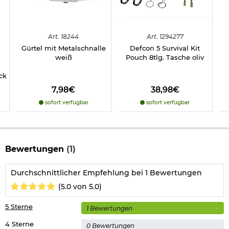
Art.
18244
Art.
1294277
Gürtel mit Metalschnalle
Defcon 5 Survival Kit
weiß
Pouch 8tlg. Tasche oliv
ck
7,98€
38,98€
sofort verfügbar
sofort verfügbar
Bewertungen
(1)
Durchschnittlicher Empfehlung bei 1 Bewertungen
(5.0 von 5.0)
5 Sterne
1 Bewertungen
4 Sterne
0 Bewertungen