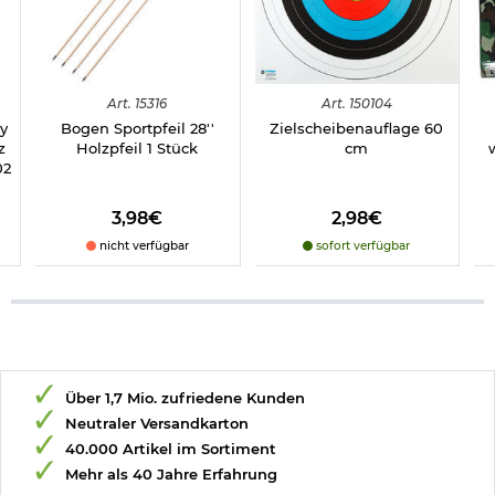
Art.
15316
Art.
150104
ay
Bogen Sportpfeil 28''
Zielscheibenauflage 60
z
Holzpfeil 1 Stück
cm
02
3,98€
2,98€
nicht verfügbar
sofort verfügbar
Über 1,7 Mio. zufriedene Kunden
Neutraler Versandkarton
40.000 Artikel im Sortiment
Mehr als 40 Jahre Erfahrung