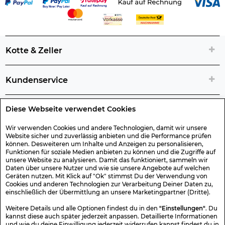
Kotte & Zeller
Kundenservice
Diese Webseite verwendet Cookies
Rechtliche Artikelinfos
Wir verwenden Cookies und andere Technologien, damit wir unsere
Website sicher und zuverlässig anbieten und die Performance prüfen
Geschenk-Gutscheine
können. Desweiteren um Inhalte und Anzeigen zu personalisieren,
Funktionen für soziale Medien anbieten zu können und die Zugriffe auf
unsere Website zu analysieren. Damit das funktioniert, sammeln wir
Versand & Rücksendung
Daten über unsere Nutzer und wie sie unsere Angebote auf welchen
Geräten nutzen. Mit Klick auf "Ok" stimmst Du der Verwendung von
Cookies und anderen Technologien zur Verarbeitung Deiner Daten zu,
einschließlich der Übermittlung an unsere Marketingpartner (Dritte).
Sonstiges
Weitere Details und alle Optionen findest du in den
"Einstellungen"
. Du
kannst diese auch später jederzeit anpassen. Detaillierte Informationen
und wie du deine Einwilligung jederzeit widerrufen kannst findest du in