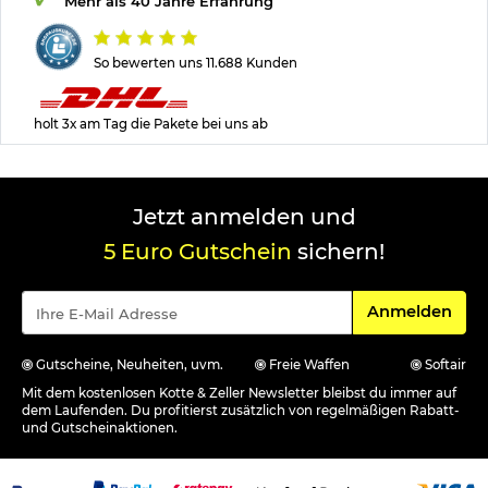
Mehr als 40 Jahre Erfahrung
So bewerten uns 11.688 Kunden
holt 3x am Tag die Pakete bei uns ab
Jetzt anmelden und
5 Euro Gutschein
sichern!
Für den Newsle
Anmelden
Gutscheine, Neuheiten, uvm.
Freie Waffen
Softair
Mit dem kostenlosen Kotte & Zeller Newsletter bleibst du immer auf
dem Laufenden. Du profitierst zusätzlich von regelmäßigen Rabatt-
und Gutscheinaktionen.