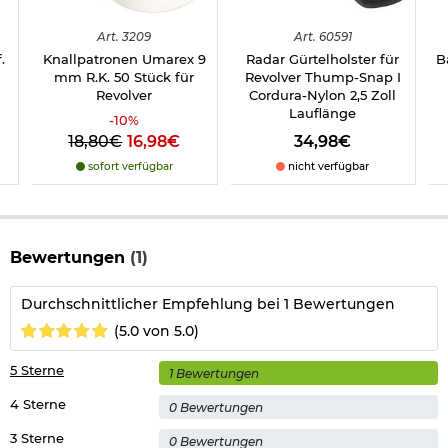
Gewicht: 658 g
Länge: 185 mm
Art.
3209
Art.
60591
Lauflänge: 2,5" (Zoll)
.
Knallpatronen Umarex 9
Radar Gürtelholster für
B
Sicherung: Fallsicherung
mm R.K. 50 Stück für
Revolver Thump-Snap I
Abzug: Single/Double Action
Revolver
Cordura-Nylon 2,5 Zoll
Ausführung: Alu chrome
Lauflänge
Combat Kunststoff Griffschalen
-
10
%
Marke: Röhm
18,80€
16,98€
34,98€
sofort verfügbar
nicht verfügbar
Wichtige waffenrechtliche Informationen:
Artikel frei ab 18
Jahren - Dieser Artikel kann nur versendet werden, wenn Sie
uns eine
Altersnachweis
zusenden, sofern uns dieser noch
nicht vorliegt.
(bitte den Link:
"Altersnachweis"
für genaue Infos
Bewertungen
(1)
anklicken)
Durchschnittlicher Empfehlung bei 1 Bewertungen
Führen nur mit "
kleinen Waffenschein
"! Bitte beachten Sie
(5.0 von 5.0)
auch folgenden Link:
Umgang mit Gas- und Signalwaffen
.
5 Sterne
1 Bewertungen
Herstellerinformationen
4 Sterne
0 Bewertungen
3 Sterne
0 Bewertungen