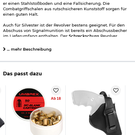
er einen Stahlstoßboden und eine Fallsicherung. Die
Combatgriffschalen aus rutschsicheren Kunststoff sorgen für
einen guten Halt.
Auch für Silvester ist der Revolver bestens geeignet. Für den
Abschuss von Signalmunition ist bereits ein Abschussbecher
im Lieferumfang enthalten. Der
Schreckschuss
Revolver
verfügt über ein Singel- und Doubleaction
Hahnspannersystem. Singleaction: Hahn wird vorgespannt.
... mehr Beschreibung
Durch Betätigung des Abzuges wird der Schuss ausgelöst.
Doubleaction: Durch Betätigung des Abzuges wird der Hahn
gespannt und anschließend der Schuss ausgelöst.
Lieferumfang:
Das passt dazu
RG89 9 mm Schreckschussrevolver chrom mit Combat
Griffschalen
Zusatzlauf (Abschussbecher)
Reinigungsbürste
Waffenkoffer
Ab 18
Technische Details zu Röhm RG 89 Schreckschuss Revolver:
Kaliber: 9 mm R.K.
Munition: Platz- u. Knallpatronen, Reizstoffpatronen im
Kal. 9 mm R.K.
Magazin: Trommel 6 Schuss