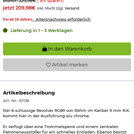
bisher: 229,98€
(
9
% sparen)
jetzt 209,98€
inkl. MwSt zzgl.
Versand
- Altersnachweis erforderlich
frei ab 18 Jahren
Lieferung in 1 – 3 Werktagen
In den Warenkorb
Artikel
merken
Artikelbeschreibung
Art.-Nr.: 61158
Der 6-schüssige Revolver RG89 von Röhm im Kaliber 9 mm R.K.
kommt hier in der Ausführung alu chrome.
Er verfügt über eine Trommelsperre und einem zentralen
Patronenausstoßer für ein schnelles Entladen. Ebenso besitzt