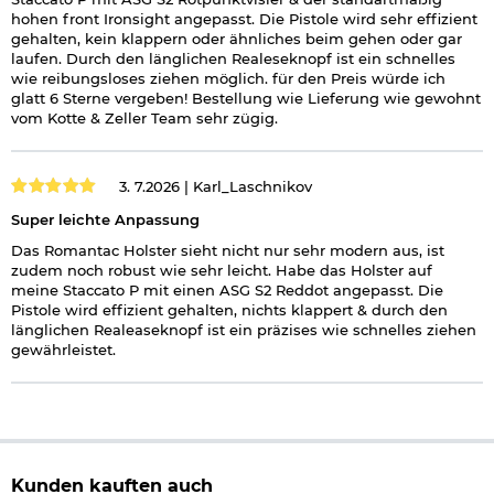
Material: Polymer-Verbundkunststoff / Nylon / Metall
hohen front Ironsight angepasst. Die Pistole wird sehr effizient
Farbe: schwarz
gehalten, kein klappern oder ähnliches beim gehen oder gar
Gewicht: ca. 201 g
laufen. Durch den länglichen Realeseknopf ist ein schnelles
Hersteller: Romantac
wie reibungsloses ziehen möglich. für den Preis würde ich
glatt 6 Sterne vergeben! Bestellung wie Lieferung wie gewohnt
Details zur Passform:
vom Kotte & Zeller Team sehr zügig.
Passend für folgende Airsoft- und Luftdruckwaffen (nach
Hersteller):
3. 7.2026 |
Karl_Laschnikov
Action Army - AAP01
APS - SB. Shark / SD. Shark; XTP Series; MARCUX / CRIXUS;
Super leichte Anpassung
Shark.D-c / Shark.B-c; Black Hornet Plus / Black Hornet;
Das Romantac Holster sieht nicht nur sehr modern aus, ist
D.Scorpion-c / Scorpion-c / Spyder-c; A CAP; D.Dragonfly-c
zudem noch robust wie sehr leicht. Habe das Holster auf
/ Dragonfly-c; PMT Mantis-c; ACP606 / ACP603
meine Staccato P mit einen ASG S2 Reddot angepasst. Die
ASG - SP-01 Shadow
Pistole wird effizient gehalten, nichts klappert & durch den
AW Customs - HX Series (außer HX21); NE Series; VX
länglichen Realeaseknopf ist ein präzises wie schnelles ziehen
Series (passend bei VX7 / VX9 P80 Rahmen); DS Series;
gewährleistet.
BL Series; RD Series; CM Series; ST Series; AP Series; SW
Series; UT Series; TB Series; AU Series
CYMA - CM127; CM128
EMG - BLU; Hi-Capa; STI / TTI Licensed JW3 2011 Combat
Master
G&G - GPM92; GPM1911; GTP9; Piranha Series MK1
HFC - HG 182 / 185 / 190
Kunden kauften auch