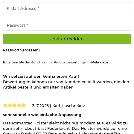
E-
und einfach über die vorhandene Schraubbefestigung und
Mail-
erweitert die Einsatzmöglichkeiten des Holsters zusätzlich.
Adresse
*
Das Romantac Universalholster im Modern-Design bietet eine
Passwort
zuverlässige Aufnahme für zahlreiche Full-Size- und Compact-
*
Pistolen. Dank der offenen Bauweise können neben Modellen
mit Standardvisierung auch Pistolen mit Rotpunktvisieren (Red
jetzt anmelden
Dot Sights) oder erhöhten Visierungen (High Sights) verwendet
werden. Dadurch eignet sich das Holster auch ideal für
Passwort vergessen?
moderne Pistolenkonfigurationen.
Bitte beachte die Richtlinien für Produktbewertungen!
»Mehr dazu
Ob für den Schießsport, regelmäßige Trainingseinheiten, den
Sicherheitsdienst oder als universelle Lösung für verschiedene
Pistolenmodelle - das Romantac Universalholster überzeugt
Wir setzen auf den Verifizierten Kauf!
durch seine vielseitigen Einsatzmöglichkeiten, die sichere
Bewertungen können nur von Kunden erstellt werden, die den
Waffenaufnahme sowie die robuste und praxisorientierte
Artikel bestellt und erhalten haben.
Konstruktion.
Details:
3. 7.2026 |
Karl_Laschnikov
Modernes Design mit vergrößertem Entriegelungsknopf
sehr schnelle wie einfache Anpassung
Universell anpassbares Passformholster mit Paddle-
Plattform
Das Romantac Holster sieht nicht nur modern aus, es wirkt zu
360 Grad drehbar
dem sehr robust & ist Federleicht. Das Holster wurde auf eine
Ausführung: Rechtshänder
Staccato P mit ASG S2 Rotpunktvisier & der standartmäßig