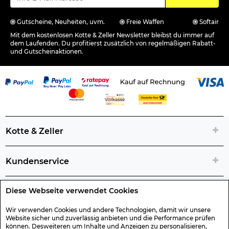
Verantwortliche Person für die EU
Gutscheine, Neuheiten, uvm.
Freie Waffen
Softair
Mit dem kostenlosen Kotte & Zeller Newsletter bleibst du immer auf
dem Laufenden. Du profitierst zusätzlich von regelmäßigen Rabatt-
und Gutscheinaktionen.
Kotte & Zeller
Kundenservice
Diese Webseite verwendet Cookies
Rechtliche Artikelinfos
Wir verwenden Cookies und andere Technologien, damit wir unsere
Website sicher und zuverlässig anbieten und die Performance prüfen
Geschenk-Gutscheine
können. Desweiteren um Inhalte und Anzeigen zu personalisieren,