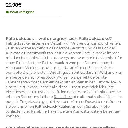
25,98€
sofort verfügbar
Faltrucksack - wofür eignen sich Faltrucksäcke?
Faltrucksäcke haben eine Vielzahl von Verwendungsmöglichkeiten.
Zu ihren Vorteilen gehört das geringe Gewicht und dass sich der
Rucksack zusammenfalten
lässt. So können Faltrucksäcke immer
mit dabei sein. Bietet sich unterwegs unerwartet die Gelegenheit für
einen Einkauf, ist der Faltrucksack in wenigen Sekunden bereit.
Auch beim Wandern in der freien Natur können Faltrucksäcke
wertvolle Dienste leisten. Wie oft geschieht es, dass in Wald und Flur
ein besonders schönes Stück Wurzelholz, perfekt geformte
Tannenzapfen oder auch ein dekorativer Stein in den Blick fallen? In
einem Faltrucksack haben alle diese Fundstücke reichlich Platz.
Viele unserer Faltrucksäcke erfüllen dabei Mehrfach-Funktionen. So
erhalten Sie bei uns faltbare
Rucksäcke
, die alternativ als Hüfttasche
oder als Tragetasche genutzt werden können. Desweiteren können
Sie bei uns einen
Faltrucksack kaufen
, an dem Sie über Molle-
Schlaufen und Karabinerhaken weitere Ausrüstungsteile befestigen
können.
Ein Faltrucksack zum Wandern muss wasserdicht