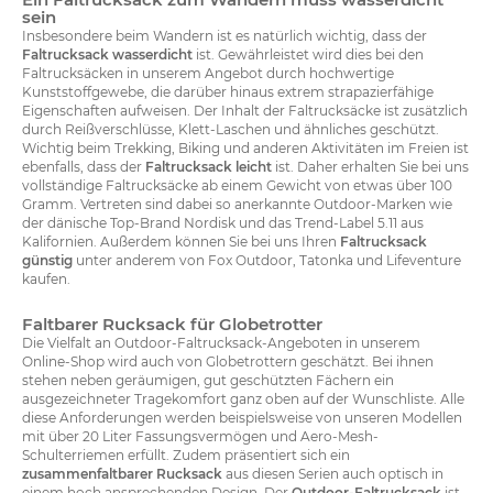
sein
Insbesondere beim Wandern ist es natürlich wichtig, dass der
Faltrucksack wasserdicht
ist. Gewährleistet wird dies bei den
Faltrucksäcken in unserem Angebot durch hochwertige
Kunststoffgewebe, die darüber hinaus extrem strapazierfähige
Eigenschaften aufweisen. Der Inhalt der Faltrucksäcke ist zusätzlich
durch Reißverschlüsse, Klett-Laschen und ähnliches geschützt.
Wichtig beim Trekking, Biking und anderen Aktivitäten im Freien ist
ebenfalls, dass der
Faltrucksack leicht
ist. Daher erhalten Sie bei uns
vollständige Faltrucksäcke ab einem Gewicht von etwas über 100
Gramm. Vertreten sind dabei so anerkannte Outdoor-Marken wie
der dänische Top-Brand Nordisk und das Trend-Label 5.11 aus
Kalifornien. Außerdem können Sie bei uns Ihren
Faltrucksack
günstig
unter anderem von Fox Outdoor, Tatonka und Lifeventure
kaufen.
Faltbarer Rucksack für Globetrotter
Die Vielfalt an Outdoor-Faltrucksack-Angeboten in unserem
Online-Shop wird auch von Globetrottern geschätzt. Bei ihnen
stehen neben geräumigen, gut geschützten Fächern ein
ausgezeichneter Tragekomfort ganz oben auf der Wunschliste. Alle
diese Anforderungen werden beispielsweise von unseren Modellen
mit über 20 Liter Fassungsvermögen und Aero-Mesh-
Schulterriemen erfüllt. Zudem präsentiert sich ein
zusammenfaltbarer Rucksack
aus diesen Serien auch optisch in
einem hoch ansprechenden Design. Der
Outdoor-Faltrucksack
ist