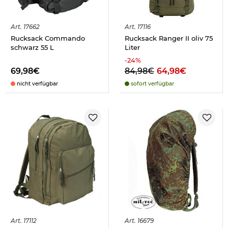
Art.
17662
Art.
17116
Rucksack Commando
Rucksack Ranger II oliv 75
schwarz 55 L
Liter
-
24
%
69,98€
84,98€
64,98€
nicht verfügbar
sofort verfügbar
Art.
17112
Art.
16679