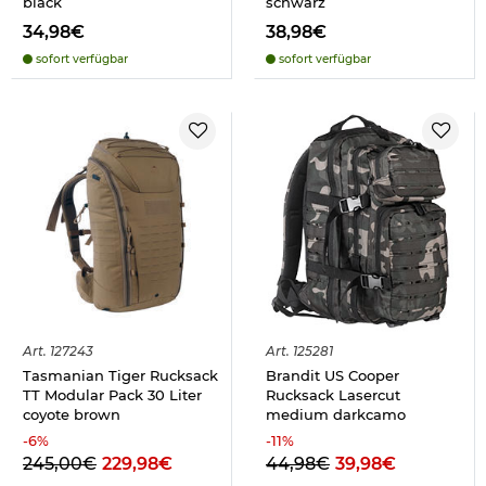
black
schwarz
34,98€
38,98€
sofort verfügbar
sofort verfügbar
Art.
127243
Art.
125281
Tasmanian Tiger Rucksack
Brandit US Cooper
TT Modular Pack 30 Liter
Rucksack Lasercut
coyote brown
medium darkcamo
-
6
%
-
11
%
245,00€
229,98€
44,98€
39,98€