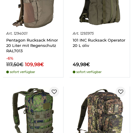
Art.
1294001
Art.
1293975
Pentagon Rucksack Minor
101 INC Rucksack Operator
20 Liter mit Regenschutz
20 L oliv
RAL7013
-
6
%
117,50€
109,98€
49,98€
sofort verfügbar
sofort verfügbar