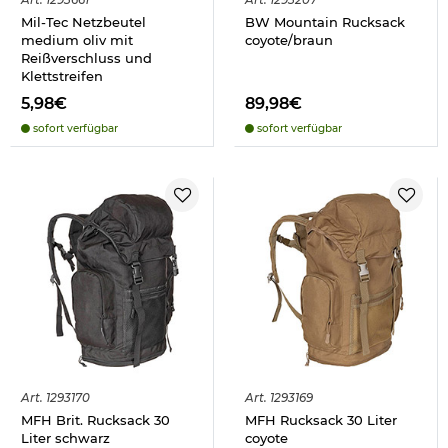
Art.
1293661
Art.
1293207
Mil-Tec Netzbeutel
BW Mountain Rucksack
medium oliv mit
coyote/braun
Reißverschluss und
Klettstreifen
5,98€
89,98€
sofort verfügbar
sofort verfügbar
Art.
1293170
Art.
1293169
MFH Brit. Rucksack 30
MFH Rucksack 30 Liter
Liter schwarz
coyote