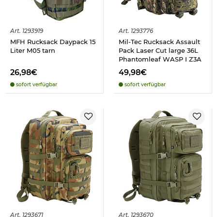
Art.
1293919
Art.
1293776
MFH Rucksack Daypack 15
Mil-Tec Rucksack Assault
Liter M05 tarn
Pack Laser Cut large 36L
Phantomleaf WASP I Z3A
26,98€
49,98€
sofort verfügbar
sofort verfügbar
Art.
1293671
Art.
1293670