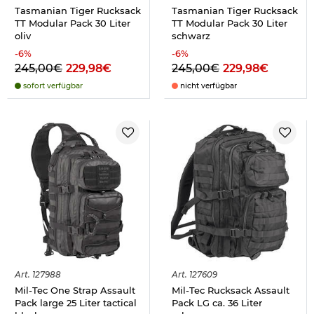
Tasmanian Tiger Rucksack
Tasmanian Tiger Rucksack
TT Modular Pack 30 Liter
TT Modular Pack 30 Liter
oliv
schwarz
-
6
%
-
6
%
245,00€
229,98€
245,00€
229,98€
sofort verfügbar
nicht verfügbar
Art.
127988
Art.
127609
Mil-Tec One Strap Assault
Mil-Tec Rucksack Assault
Pack large 25 Liter tactical
Pack LG ca. 36 Liter