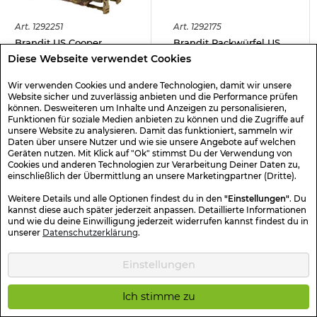
Art.
1292251
Art.
1292175
Brandit US Cooper
Brandit Packwürfel US
Rucksack Patch 25 Liter
Copper Packing Cubes oliv
Diese Webseite verwendet Cookies
tactiacl camo
4-teilig
-
12
%
Wir verwenden Cookies und andere Technologien, damit wir unsere
Website sicher und zuverlässig anbieten und die Performance prüfen
39,90€
34,98€
19,98€
können. Desweiteren um Inhalte und Anzeigen zu personalisieren,
nicht verfügbar
sofort verfügbar
Funktionen für soziale Medien anbieten zu können und die Zugriffe auf
unsere Website zu analysieren. Damit das funktioniert, sammeln wir
Daten über unsere Nutzer und wie sie unsere Angebote auf welchen
Geräten nutzen. Mit Klick auf "Ok" stimmst Du der Verwendung von
Cookies und anderen Technologien zur Verarbeitung Deiner Daten zu,
einschließlich der Übermittlung an unsere Marketingpartner (Dritte).
1
2
3
4
5
6
8
....
Weitere Details und alle Optionen findest du in den
"Einstellungen"
. Du
kannst diese auch später jederzeit anpassen. Detaillierte Informationen
und wie du deine Einwilligung jederzeit widerrufen kannst findest du in
Welcher Outdoor-Rucksack passt zu mir?
unserer
Datenschutzerklärung
.
Im Kotte & Zeller Outdoor Rucksack Shop können Frischluftfans
BW Taschen und Rucksäcke aller Art bekommen.
Das Angebot reicht vom kleinen
Cityrucksack
zum Einkaufen, über
Einstellungen
die
BW Laptoptasche
, den mittelgroßen Wanderrucksack bis hin
zum Trekkingrucksack über 91 Liter.
Ich stimme zu
Bei den BW Taschen ist die Auswahl ebenfalls groß: Wir haben