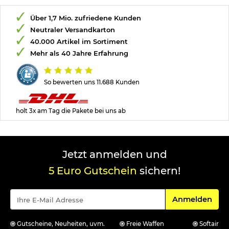
Über 1,7 Mio. zufriedene Kunden
Neutraler Versandkarton
40.000 Artikel im Sortiment
Mehr als 40 Jahre Erfahrung
So bewerten uns 11.688 Kunden
holt 3x am Tag die Pakete bei uns ab
Jetzt anmelden und
5 Euro Gutschein
sichern!
Für den Newsle
Anmelden
Gutscheine, Neuheiten, uvm.
Freie Waffen
Softair