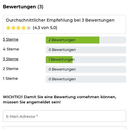
Länge: 113,4 cm
Bewertungen
(3)
Lauflänge: 38,1 cm
Gewicht: 3380 g
Farbe: schwarz
Durchschnittlicher Empfehlung bei 3 Bewertungen
Marke: Ruger
(4.3 von 5.0)
5 Sterne
Details zu Ruger Zielfernrohr 3-9x32:
2 Bewertungen
Vergrößerung: 3-9 fach
4 Sterne
0 Bewertungen
Objektiv: 32 mm
Staubschutzkappen enthalten
3 Sterne
1 Bewertungen
seiten- und höhenverstellbar
Rohrdurchmesser: 1 Zoll (2,54 cm)
2 Sterne
0 Bewertungen
Gewicht: ca. 415 g
1 Sterne
Gesamtlänge: ca. 31cm
0 Bewertungen
Material: Metall, Kunststoff
Farbe: schwarz
Marke: Ruger
WICHTIG!! Damit Sie eine Bewertung vornehmen können,
müssen Sie angemeldet sein!
Direkt mitbestellen: Zum Betrieb benötigen Sie noch Diabolos
E-
im Kaliber 4,5mm.
Mail-
Adresse
*
Passwort