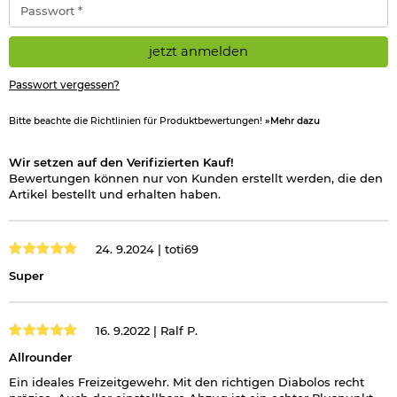
Wichtige waffenrechtliche Informationen: Artikel frei ab 18
*
Jahren - Dieser Artikel kann nur versendet werden, wenn Sie
uns einen
Altersnachweis
zusenden, sofern uns dieser noch
nicht vorliegt. (Bitte den Link:
"Altersnachweis"
für genaue
jetzt anmelden
Infos anklicken.)
Passwort vergessen?
Hinweis: Richtiger
Bitte beachte die Richtlinien für Produktbewertungen!
»Mehr dazu
Umgang mit Druckluft-, Federdruckwaffen und CO2-Waffen
Wir setzen auf den Verifizierten Kauf!
Herstellerinformationen
Bewertungen können nur von Kunden erstellt werden, die den
Artikel bestellt und erhalten haben.
24. 9.2024 |
toti69
Super
16. 9.2022 |
Ralf P.
Allrounder
Ein ideales Freizeitgewehr. Mit den richtigen Diabolos recht