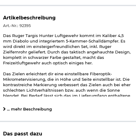
Artikelbeschreibung
Art.-Nr.: 92395
Das Ruger Targis Hunter Luftgewehr kommt im Kaliber 4,5
mm Diabolo und integriertem 5-Kammer-Schalldämpfer. Es
wird direkt im einsteigerfreundlichen Set, inkl. Ruger
Zielfernrohr geliefert. Durch das taktisch angehauchte Design,
komplett in schwarzer Farbe gestaltet, macht das
Freizeitluftgewehr auch optisch einiges her.
Das Zielen erleichtert dir eine einstellbare Fiberoptik-
Mikrometervisierung, die in Höhe und Seite einstellbar ist. Die
kontrastreiche Markierung verbessert das Zielen auch bei eher
schlechten Lichtverhältnissen bzw. auch wenn die Sonne
blendet. Bei Bedarf lässt sich das im Lieferumfang enthaltene
Zielfernrohr einfach auf der 22mm Schiene montieren und
nach Belieben einstellen. Das Zielfernrohr verfügt über eine 3-9
... mehr Beschreibung
fache Vergrößerung und ist ebenfalls seiten- und
höhenverstellbar.
Mit der stark geriffelten, gummierten Fischhaut liegt das Ruger
Das passt dazu
Luftgewehr auch mit feuchten Händen sicher im Anschlag. Die