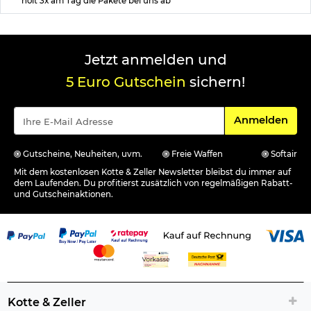
holt 3x am Tag die Pakete bei uns ab
Jetzt anmelden und
5 Euro Gutschein
sichern!
Für den Newsle
Anmelden
Gutscheine, Neuheiten, uvm.
Freie Waffen
Softair
Mit dem kostenlosen Kotte & Zeller Newsletter bleibst du immer auf
dem Laufenden. Du profitierst zusätzlich von regelmäßigen Rabatt-
und Gutscheinaktionen.
Kotte & Zeller