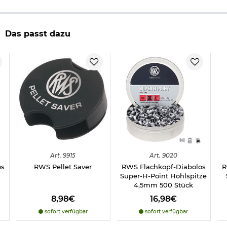
glatter Schaft
Material: Blei
Marke: RWS
Das passt dazu
Herstellerinformationen
Art.
9915
Art.
9020
os
RWS Pellet Saver
RWS Flachkopf-Diabolos
R
0
Super-H-Point Hohlspitze
4,5mm 500 Stück
8,98€
16,98€
sofort verfügbar
sofort verfügbar