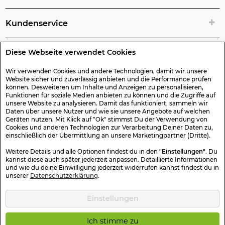
Kundenservice
Diese Webseite verwendet Cookies
Rechtliche Artikelinfos
Wir verwenden Cookies und andere Technologien, damit wir unsere
Website sicher und zuverlässig anbieten und die Performance prüfen
Geschenk-Gutscheine
können. Desweiteren um Inhalte und Anzeigen zu personalisieren,
Funktionen für soziale Medien anbieten zu können und die Zugriffe auf
unsere Website zu analysieren. Damit das funktioniert, sammeln wir
Versand & Rücksendung
Daten über unsere Nutzer und wie sie unsere Angebote auf welchen
Geräten nutzen. Mit Klick auf "Ok" stimmst Du der Verwendung von
Cookies und anderen Technologien zur Verarbeitung Deiner Daten zu,
einschließlich der Übermittlung an unsere Marketingpartner (Dritte).
Sonstiges
Weitere Details und alle Optionen findest du in den
"Einstellungen"
. Du
kannst diese auch später jederzeit anpassen. Detaillierte Informationen
und wie du deine Einwilligung jederzeit widerrufen kannst findest du in
Sicher Einkaufen
unserer
Datenschutzerklärung
.
Einstellungen
Kotte & Zeller 2026 © Alle Rechte vorbehalten. Die durchgestrichenen
Preise entsprechen dem bisherigen Preis.
Ich stimme zu