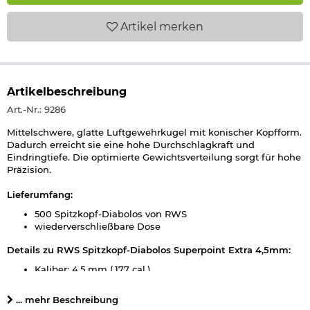
Artikel
merken
Artikelbeschreibung
Art.-Nr.: 9286
Mittelschwere, glatte Luftgewehrkugel mit konischer Kopfform.
Dadurch erreicht sie eine hohe Durchschlagkraft und
Eindringtiefe. Die optimierte Gewichtsverteilung sorgt für hohe
Präzision.
Lieferumfang:
500 Spitzkopf-Diabolos von RWS
wiederverschließbare Dose
Details zu RWS Spitzkopf-Diabolos Superpoint Extra 4,5mm:
Kaliber: 4,5 mm (.177 cal.)
Länge pro Diabolo: 7,0 mm
Gewicht pro Diabolo: 0,53 g
... mehr Beschreibung
Form: Spitzkopf