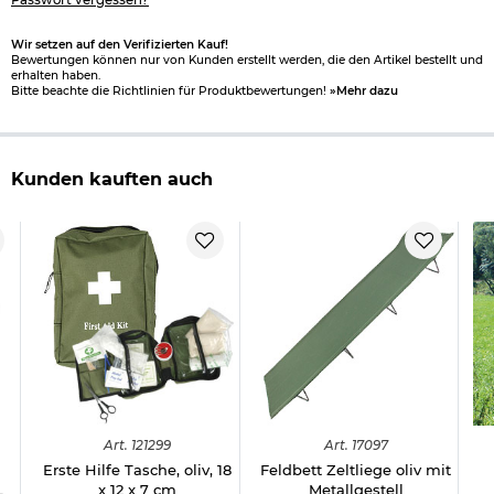
Passwort vergessen?
Wir setzen auf den Verifizierten Kauf!
Bewertungen können nur von Kunden erstellt werden, die den Artikel bestellt und
erhalten haben.
Bitte beachte die Richtlinien für Produktbewertungen!
»Mehr dazu
Kunden kauften auch
Art.
121299
Art.
17097
Erste Hilfe Tasche, oliv, 18
Feldbett Zeltliege oliv mit
L
x 12 x 7 cm
Metallgestell