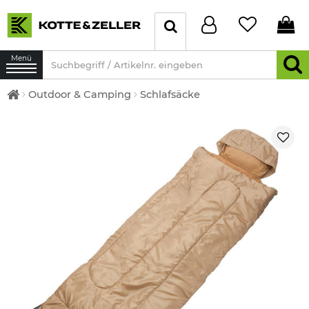
Menü
Outdoor & Camping
Schlafsäcke