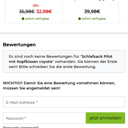
Obermaterial: 100% Polyester
Futter: 100% Polyester
-
8
%
Füllung: 100% Polyester- (2x200g/m2 Hohlfaser)
35,98€
32,98€
39,98€
sofort verfügbar
sofort verfügbar
Herstellerinformationen
Bewertungen
Es sind noch keine Bewertungen für "
Schlafsack Pilot
mit Kopfkissen coyote
" vorhanden. Sie können der Erste
sein! Bitte schreiben Sie die erste Bewertung.
WICHTIG!! Damit Sie eine Bewertung vornehmen können,
müssen Sie angemeldet sein!
E-
Mail-
Adresse
*
Passwort
jetzt anmelden
*