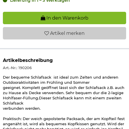
Lieferung in 1 – 3 Werktagen
In den Warenkorb
Artikel
merken
Artikelbeschreibung
Art.-Nr.: 190206
Der bequeme Schlafsack ist ideal zum Zelten und anderen
Outdooraktivitäten im Frühling und Sommer
geeignet. Komplett geöffnet lässt sich der Schlafsack z.B. auch
zu Hause als Decke verwenden. Sehr bequem dur die 2-lagige
Hohlfaser-Füllung.Dieser Schlafsack kann mit einem zweiten
Schlafsack
verbunden werden.
Praktisch: Der weich gepolsterte Packsack, der am Kopfteil fest
angenäht ist, wird als bequemes Kopfkissen genutzt. Wird der
Schlafsack nicht mehr benötigt, so wird er einfach ins Kopfteil