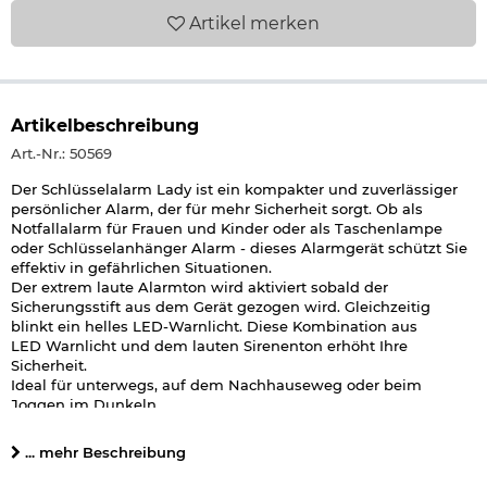
Artikel
merken
Artikelbeschreibung
Art.-Nr.: 50569
Der Schlüsselalarm Lady ist ein kompakter und zuverlässiger
persönlicher Alarm, der für mehr Sicherheit sorgt. Ob als
Notfallalarm für Frauen und Kinder oder als Taschenlampe
oder Schlüsselanhänger Alarm - dieses Alarmgerät schützt Sie
effektiv in gefährlichen Situationen.
Der extrem laute Alarmton wird aktiviert sobald der
Sicherungsstift aus dem Gerät gezogen wird. Gleichzeitig
blinkt ein helles LED-Warnlicht. Diese Kombination aus
LED Warnlicht und dem lauten Sirenenton erhöht Ihre
Sicherheit.
Ideal für unterwegs, auf dem Nachhauseweg oder beim
Joggen im Dunkeln.
Der Alarm lässt sich ganz einfach stoppen, in dem der
Sicherungsstift wieder in das Gerät gesteckt wird. Die
... mehr Beschreibung
integrierte Mini LED Taschenlampe hilft beim Ausleuchten in
der Dunkelheit .