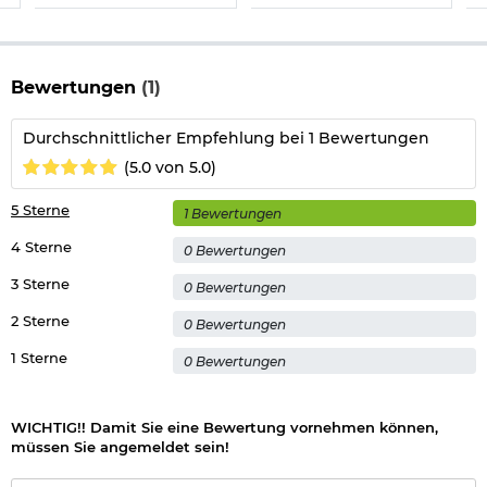
Akustische Alarmgeräte werden auf Grund Ihrer
abschreckenden Wirkung auf Täter von der deutschen
Kriminalpolizei empfohlen!
Bewertungen
(1)
Herstellerinformationen
Durchschnittlicher Empfehlung bei 1 Bewertungen
(5.0 von 5.0)
5 Sterne
1 Bewertungen
4 Sterne
0 Bewertungen
3 Sterne
0 Bewertungen
2 Sterne
0 Bewertungen
1 Sterne
0 Bewertungen
WICHTIG!! Damit Sie eine Bewertung vornehmen können,
müssen Sie angemeldet sein!