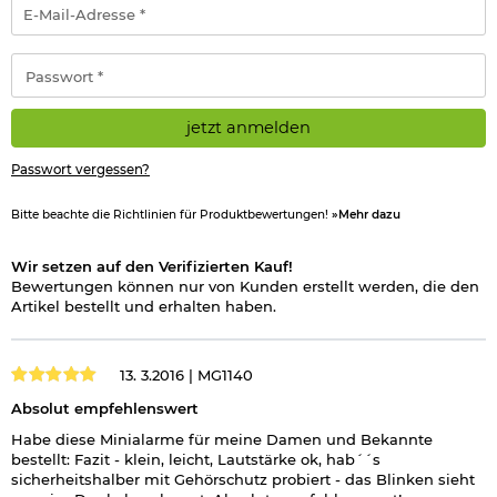
E-
Mail-
Adresse
*
Passwort
*
jetzt anmelden
Passwort vergessen?
Bitte beachte die Richtlinien für Produktbewertungen!
»Mehr dazu
Wir setzen auf den Verifizierten Kauf!
Bewertungen können nur von Kunden erstellt werden, die den
Artikel bestellt und erhalten haben.
13. 3.2016 |
MG1140
Absolut empfehlenswert
Habe diese Minialarme für meine Damen und Bekannte
bestellt: Fazit - klein, leicht, Lautstärke ok, hab´´s
sicherheitshalber mit Gehörschutz probiert - das Blinken sieht