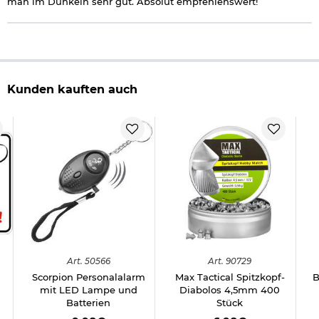
man im Dunkeln sehr gut. Absolut empfehlenswert!
Kunden kauften auch
Art.
50566
Art.
90729
n
Scorpion Personalalarm
Max Tactical Spitzkopf-
B
mit LED Lampe und
Diabolos 4,5mm 400
Batterien
Stück