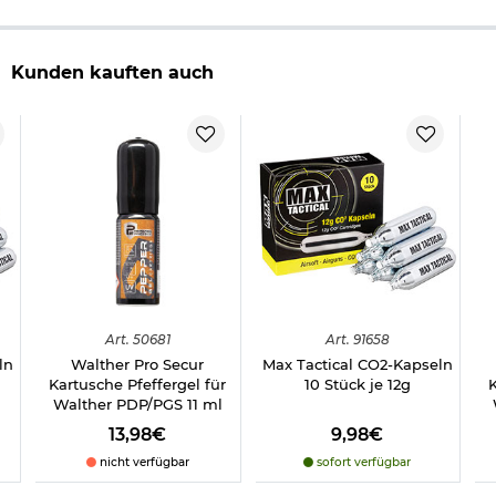
Kunden kauften auch
Art.
50681
Art.
91658
ln
Walther Pro Secur
Max Tactical CO2-Kapseln
Kartusche Pfeffergel für
10 Stück je 12g
K
Walther PDP/PGS 11 ml
13,98€
9,98€
nicht verfügbar
sofort verfügbar