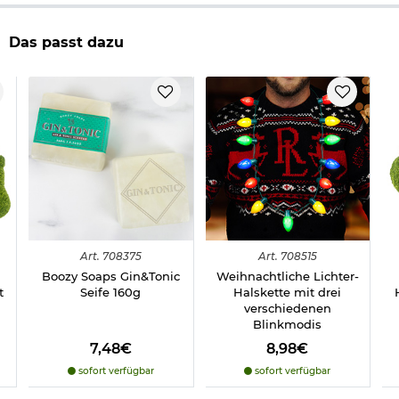
Verantwortliche Person für die EU
Das passt dazu
Art.
708375
Art.
708515
Boozy Soaps Gin&Tonic
Weihnachtliche Lichter-
t
Seife 160g
Halskette mit drei
verschiedenen
Blinkmodis
7,48€
8,98€
sofort verfügbar
sofort verfügbar