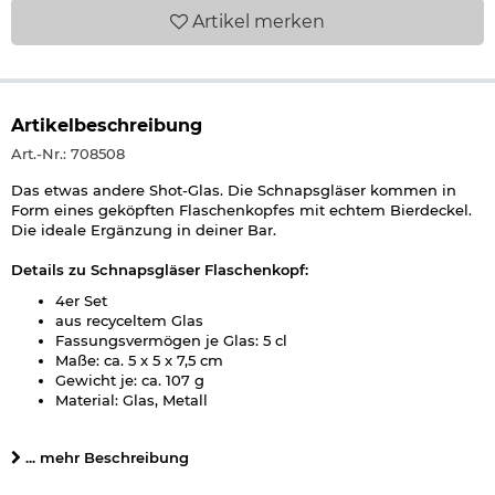
Artikel
merken
Artikelbeschreibung
Art.-Nr.: 708508
Das etwas andere Shot-Glas. Die Schnapsgläser kommen in
Form eines geköpften Flaschenkopfes mit echtem Bierdeckel.
Die ideale Ergänzung in deiner Bar.
Details zu Schnapsgläser Flaschenkopf:
4er Set
aus recyceltem Glas
Fassungsvermögen je Glas: 5 cl
Maße: ca. 5 x 5 x 7,5 cm
Gewicht je: ca. 107 g
Material: Glas, Metall
Farbe: transparent/grün
Marke: Barbuzzo
... mehr Beschreibung
Herstellerinformationen