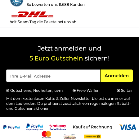
So bewerten uns 11.688 Kunden
holt 3x am Tag die Pakete bei uns ab
Jetzt anmelden und
5 Euro Gutschein
sichern!
Für den Newsle
Anmelden
Gutscheine, Neuheiten, uvm.
Freie Waffen
Softair
Mit dem kostenlosen Kotte & Zeller Newsletter bleibst du immer auf
dem Laufenden. Du profitierst zusätzlich von regelmäßigen Rabatt-
und Gutscheinaktionen.