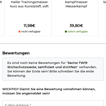
Marke: Sector
lt
Haller Trainingsmesser
Kampfmesser
Se
kurz aus Kunststoff, soft
Messerkampf
Größen: Doppelgröße S=S-M (46-50), Doppelgröße L=L-XL (52-
56), XXL (58), 3XL (60-62), 4XL (62-66)
11,98€
39,80€
Herstellerinformationen
nicht verfügbar
sofort verfügbar
Verantwortliche Person für die EU
Bewertungen
Es sind noch keine Bewertungen für "
Sector TW19
Stichschutzweste, zertifiziert und stichfest
" vorhanden.
Sie können der Erste sein! Bitte schreiben Sie die erste
Bewertung.
WICHTIG!! Damit Sie eine Bewertung vornehmen können,
müssen Sie angemeldet sein!
E-