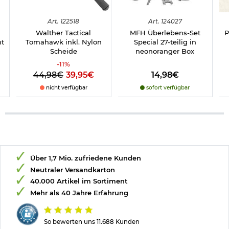
Art.
122518
Art.
124027
Walther Tactical
MFH Überlebens-Set
P
nt
Tomahawk inkl. Nylon
Special 27-teilig in
Scheide
neonoranger Box
-
11
%
44,98€
39,95€
14,98€
nicht verfügbar
sofort verfügbar
Über 1,7 Mio. zufriedene Kunden
Neutraler Versandkarton
40.000 Artikel im Sortiment
Mehr als 40 Jahre Erfahrung
So bewerten uns 11.688 Kunden