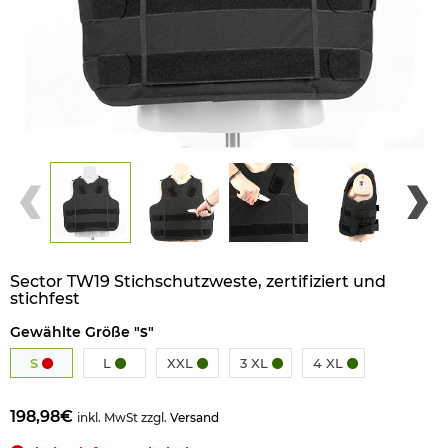
Sector TW19 Stichschutzweste, zertifiziert und
stichfest
Gewählte Größe "
"
S
S
L
XXL
3 XL
4 XL
198,98€
inkl. MwSt zzgl.
Versand