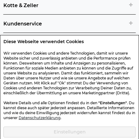
Kotte & Zeller
Kundenservice
Diese Webseite verwendet Cookies
Rechtliche Artikelinfos
Wir verwenden Cookies und andere Technologien, damit wir unsere
Website sicher und zuverlässig anbieten und die Performance prüfen
Geschenk-Gutscheine
können. Desweiteren um Inhalte und Anzeigen zu personalisieren,
Funktionen für soziale Medien anbieten zu können und die Zugriffe auf
unsere Website zu analysieren. Damit das funktioniert, sammeln wir
Versand & Rücksendung
Daten über unsere Nutzer und wie sie unsere Angebote auf welchen
Geräten nutzen. Mit Klick auf "Ok" stimmst Du der Verwendung von
Cookies und anderen Technologien zur Verarbeitung Deiner Daten zu,
einschließlich der Übermittlung an unsere Marketingpartner (Dritte).
Sonstiges
Weitere Details und alle Optionen findest du in den
"Einstellungen"
. Du
kannst diese auch später jederzeit anpassen. Detaillierte Informationen
und wie du deine Einwilligung jederzeit widerrufen kannst findest du in
Sicher Einkaufen
unserer
Datenschutzerklärung
.
Einstellungen
Kotte & Zeller 2026 © Alle Rechte vorbehalten. Die durchgestrichenen