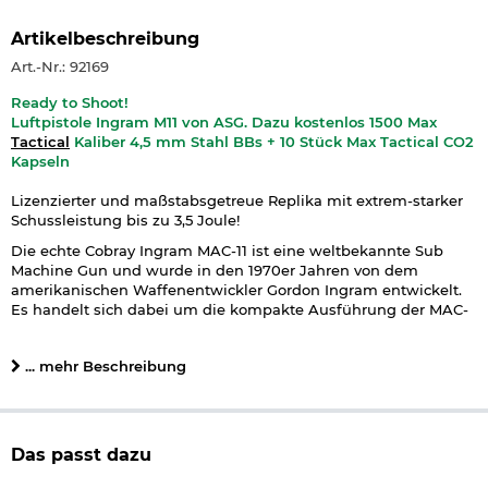
Artikelbeschreibung
Art.-Nr.: 92169
Ready to Shoot!
Luftpistole Ingram M11 von ASG. Dazu kostenlos 1500 Max
Tactical
Kaliber 4,5 mm Stahl BBs + 10 Stück Max Tactical CO2
Kapseln
Lizenzierter und maßstabsgetreue Replika mit extrem-starker
Schussleistung bis zu 3,5 Joule!
Die echte Cobray Ingram MAC-11 ist eine weltbekannte Sub
Machine Gun und wurde in den 1970er Jahren von dem
amerikanischen Waffenentwickler Gordon Ingram entwickelt.
Es handelt sich dabei um die kompakte Ausführung der MAC-
10, welche vor allem durch den Vietnamkrieg bekannt wurde.
Unser lizenzierter Airgun-Nachbau besitzt dank der
... mehr Beschreibung
Kooperation zwischen ASG und KWC sämtliche Original-Logos
und -Beschriftungen. Weiterhin sehr interessant ist bei der
maßstabsgetreuen Replika das CO2
NBB
Schusssystem mit
besonders starker Schussleistung bis zu 3,5 Joule (laut
PTB
-
Beschussprotokoll).
Das passt dazu
Wie beim Original kann bei dieser Luftpistolen-Version der