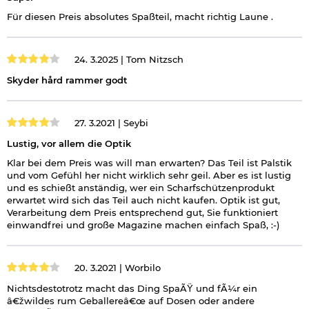
Gebrauchsanweisung beachten. Rohstoff der Kapsel
Für diesen Preis absolutes Spaßteil, macht richtig Laune .
wiederverwendbar. Unsachgemäße Verwendung kann
schlimme körperliche Verletzungen hervorrufen.
24. 3.2025 |
Tom Nitzsch
Skyder hård rammer godt
27. 3.2021 |
Seybi
Lustig, vor allem die Optik
Klar bei dem Preis was will man erwarten? Das Teil ist Palstik
und vom Gefühl her nicht wirklich sehr geil. Aber es ist lustig
und es schießt anständig, wer ein Scharfschützenprodukt
erwartet wird sich das Teil auch nicht kaufen. Optik ist gut,
Verarbeitung dem Preis entsprechend gut, Sie funktioniert
einwandfrei und große Magazine machen einfach Spaß, :-)
20. 3.2021 |
Worbilo
Nichtsdestotrotz macht das Ding SpaÃŸ und fÃ¼r ein
â€žwildes rum Geballereâ€œ auf Dosen oder andere