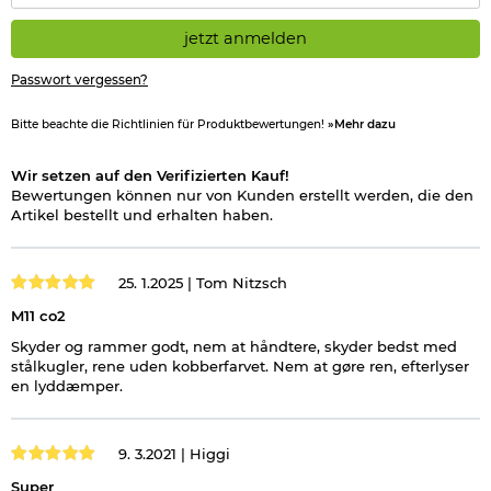
Komplettset: Zum Betrieb werden keine weiteren Teile
jetzt anmelden
benötigt!
Passwort vergessen?
Wichtige waffenrechtliche Informationen: Artikel frei ab 18
Jahren - Dieser Artikel kann nur versendet werden, wenn Sie
Bitte beachte die Richtlinien für Produktbewertungen!
»Mehr dazu
uns einen
Altersnachweis
zusenden, sofern uns dieser noch
nicht vorliegt. (bitte den Link:
"Altersnachweis"
für genaue
Wir setzen auf den Verifizierten Kauf!
Infos anklicken)
Bewertungen können nur von Kunden erstellt werden, die den
Artikel bestellt und erhalten haben.
Hinweis: Richtiger
Umgang mit Druckluft-, Federdruckwaffen und CO2-Waffen
25. 1.2025 |
Tom Nitzsch
M11 co2
Skyder og rammer godt, nem at håndtere, skyder bedst med
stålkugler, rene uden kobberfarvet. Nem at gøre ren, efterlyser
en lyddæmper.
Achtung:
Behälter steht unter Druck. Nicht Temperaturen über
50 Grad aussetzen. Kann bei Erwärmung explodieren. Darf
nicht in die Hände von Kindern gelangen. An einem gut
9. 3.2021 |
Higgi
belüfteten Ort aufbewahren. Vor Sonnenbestrahlung schützen.
Nur entleert wegwerfen, keinesfalls ins Feuer.
Super