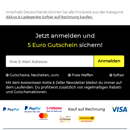
Innerhalb Deutschlands können Sie alle Produkte aus der Kategorie
Akkus & Ladegeräte Softair auf Rechnung kaufen.
Jetzt anmelden und
5 Euro Gutschein
sichern!
Für den Newsle
Anmelden
Gutscheine, Neuheiten, uvm.
Freie Waffen
Softair
Mit dem kostenlosen Kotte & Zeller Newsletter bleibst du immer auf
dem Laufenden. Du profitierst zusätzlich von regelmäßigen Rabatt-
und Gutscheinaktionen.