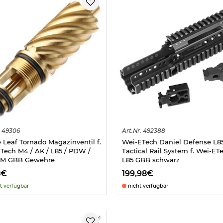
49306
Art.
Nr.
492388
 Leaf Tornado Magazinventil f.
Wei-ETech Daniel Defense L8
Tech M4 / AK / L85 / PDW /
Tactical Rail System f. Wei-ET
M GBB Gewehre
L85 GBB schwarz
8€
199,98€
t verfügbar
nicht verfügbar