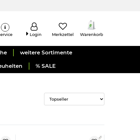
ervice
Login
Merkzettel
Warenkorb
uhe
weitere Sortimente
euheiten
% SALE