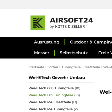
Ausrüstung
Outdoor & Campin
Messer
Selbstschutz
Freie 
Startseite
Softair
Tuningteile, Ersatzteile
Wei-
Kategorie
Wei-ETech Gewehr Umbau
Wei-ETech G39 Tuningteile
(10)
Wei-
Wei-ETech L85 Tuningteile
(10)
Wei-ETech M4 Ersatzteile
(13)
Wei-ETech M4 Tuningteile
(27)