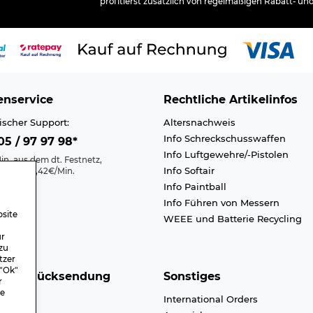
profitierst zusätzlich von regelmäßigen Rabatt- un
nservice
Rechtliche Artikelinfos
ischer Support:
Altersnachweis
Info Schreckschusswaffen
5 / 97 97 98*
Info Luftgewehre/-Pistolen
in. aus dem dt. Festnetz,
Info Softair
nk max. 0,42€/Min.
Info Paintball
Kontakt
Info Führen von Messern
efreiheit
site
WEEE und Batterie Recycling
n A-Z
ür
zu
tzer
 "Ok"
nd & Rücksendung
Sonstiges
r
re
dkosten
International Orders