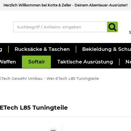
Herzlich Willkommen bei Kotte & Zeller - Deinem Abenteuer-Ausrüster!
S
g
Rucksäcke & Taschen
Bekleidung & Sch
Waffen
Softair
Taktische Ausrüstung
N
ETech Gewehr Umbau
Wei-ETech L85 Tuningteile
ETech L85 Tuningteile