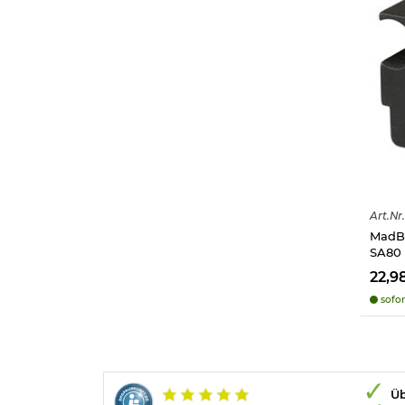
Art.
Nr.
MadBu
SA80 
22,9
sofor
Üb