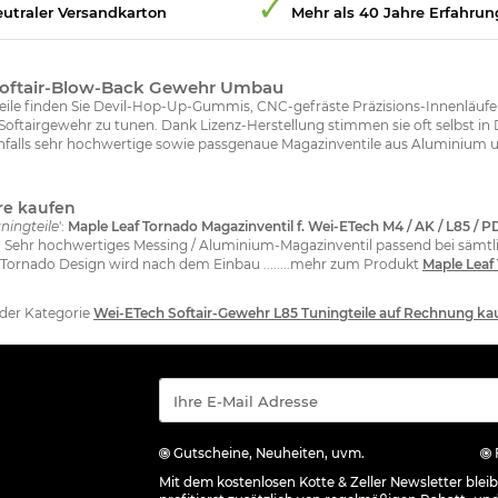
utraler Versandkarton
Mehr als 40 Jahre Erfahrun
n Softair-Blow-Back Gewehr Umbau
eile finden Sie Devil-Hop-Up-Gummis, CNC-gefräste Präzisions-Innenläufe 
oftairgewehr zu tunen. Dank Lizenz-Herstellung stimmen sie oft selbst in D
enfalls sehr hochwertige sowie passgenaue Magazinventile aus Aluminium u
re kaufen
ningteile
':
Maple Leaf Tornado Magazinventil f. Wei-ETech M4 / AK / L85
 ! Sehr hochwertiges Messing / Aluminium-Magazinventil passend bei säm
 Tornado Design wird nach dem Einbau ........mehr zum Produkt
Maple Leaf 
 der Kategorie
Wei-ETech Softair-Gewehr L85 Tuningteile auf Rechnung ka
Gutscheine, Neuheiten, uvm.
Mit dem kostenlosen Kotte & Zeller Newsletter ble