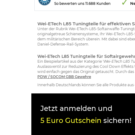
Ne
So bewerten uns 11.688 Kunden
Wei-ETech L85 Tuningteile für effektive
Unter der Rubrik Wei-ETech-L85-Softairwaffe-Tuningt
originalgetreue Schienensysteme, Ihr Wei-ETech-L85-S
dem militärischen Bereich überein. Mit dabei sind eb
Daniel-Defense-Rail-System.
Wei-ETech L85 Tuningteile für Softairgeweh
Ein Beispielartikel aus der Kategorie '
Wei-ETech L85 Tu
Auslassventil zur Reduzierung des Cool Down Effekts
wird einfach gegen das Original getauscht. Durch das
PDW / SOCOM GBB Gewehre
Innerhalb Deutschlands können Sie alle Produkte aus
Jetzt anmelden und
5 Euro Gutschein
sichern!