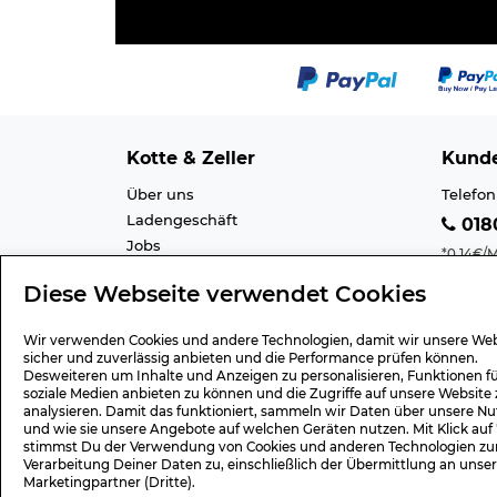
Kotte & Zeller
Kunde
Über uns
Telefon
Ladengeschäft
0180
Jobs
*0,14€/M
Cookie-Einstellung
Mobilfu
Diese Webseite verwendet Cookies
Datenschutz
E-Mail 
AGB
Barrier
Wir verwenden Cookies und andere Technologien, damit wir unsere Web
Impressum
Lexiko
sicher und zuverlässig anbieten und die Performance prüfen können.
Desweiteren um Inhalte und Anzeigen zu personalisieren, Funktionen f
soziale Medien anbieten zu können und die Zugriffe auf unsere Website 
analysieren. Damit das funktioniert, sammeln wir Daten über unsere Nu
und wie sie unsere Angebote auf welchen Geräten nutzen. Mit Klick auf
Geschenk-Gutscheine
Versa
stimmst Du der Verwendung von Cookies und anderen Technologien zu
Verarbeitung Deiner Daten zu, einschließlich der Übermittlung an unse
Wert 15,- Euro
Versan
Marketingpartner (Dritte).