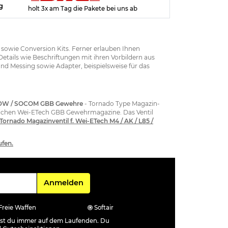
g
holt 3x am Tag die Pakete bei uns ab
sowie Conversion Kits. Ferner erlauben Ihnen
etails wie Beschriftungen mit ihren Vorbildern aus
nd Messing sowie Adapter, beispielsweise für das
 / PDW / SOCOM GBB Gewehre
- Tornado Type Magazin-
tlichen Wei-ETech GBB Gewehrmagazine. Das Ventil
Tornado Magazinventil f. Wei-ETech M4 / AK / L85 /
ufen.
Für den Newsletter
Anmelden
Freie Waffen
Softair
ibst du immer auf dem Laufenden. Du