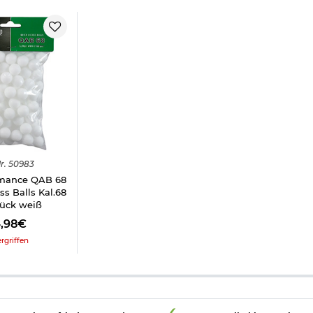
r.
50983
rmance QAB 68
s Balls Kal.68
tück weiß
4,98€
rgriffen