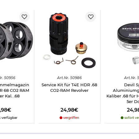
h zum Zielschießen auf dafür geeignete Ziele gedacht. Niemals au
r.
50956
Art.
Nr.
50986
Art.
Nr.
5
rommelmagazin
Service Kit für T4E HDR .68
Devil S
DR 68 CO2 RAM
CO2-RAM Revolver
Aluminiumg
er Kal. .68
Kaliber .68 für 
5er D
2,98€
24,98€
24,9
t verfügbar
vergriffen
sofort ve