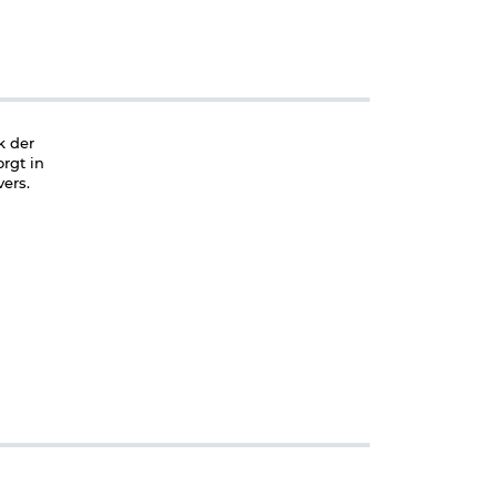
k der
rgt in
ers.