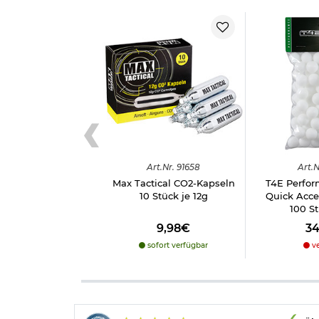
Art.
Nr.
91658
Art.
N
Max Tactical CO2-Kapseln
T4E Perfo
10 Stück je 12g
Quick Acces
100 S
9,98€
3
sofort verfügbar
ve