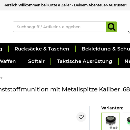
Herzlich Willkommen bei Kotte & Zeller - Deinem Abenteuer-Ausrüster!
S
g
Rucksäcke & Taschen
Bekleidung & Sch
Waffen
Softair
Taktische Ausrüstung
N
tz
ststoffmunition mit Metallspitze Kaliber .68
Varianten: