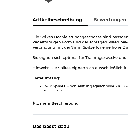
Artikelbeschreibung
Bewertungen
Die Spikes Hochleistungsgeschosse sind passgena
kegelförmigen Form und der schrägen Rillen beko
Verbindung mit der 7mm Spitze für eine hohe Du
Sie eignen sich optimal für Trainingszwecke und 
Hinweis
: Die Spikes eignen sich ausschließlich f
Lieferumfang:
24 x Spikes Hochleistungsgeschosse Kal. .68
Schraubdose
Details zu Spikes Kal. 68 RAM Munition:
... mehr Beschreibung
nur geeignet für HDR 68 CO2-RAM Revolver 
Kaliber: .68
Inhalt: 24 Stück
Einzelgewicht: ca. 2,5 g
Das passt dazu