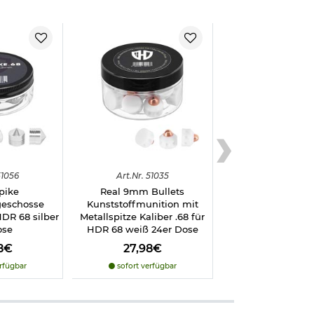
f Menschen oder
1056
Art.
Nr.
51035
pike
Real 9mm Bullets
eschosse
Kunststoffmunition mit
HDR 68 silber
Metallspitze Kaliber .68 für
ose
HDR 68 weiß 24er Dose
8€
27,98€
rfügbar
sofort verfügbar