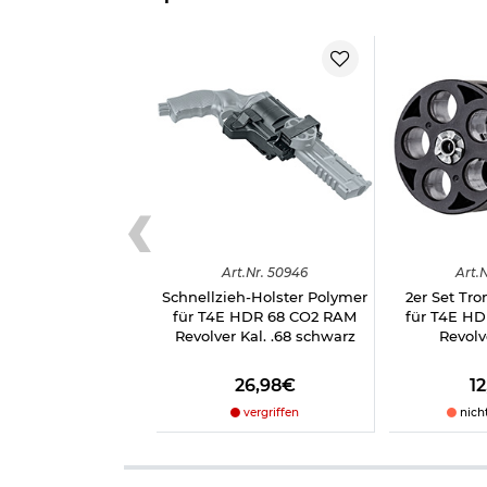
Durchmesser: 17,3 mm
passgenau für die Standard-Trommel
7mm Spitze
hohe Durchschlagskraft
erhöht die Geschossenergie
Material: Metall, Kunststoff (3D-Druck)
Farbe: silber
Hinweis
: Die Spikes Geschosse sind ausdrücklic
Tiere schießen!
Herstellerinformationen
Verantwortliche Person für die EU
Art.
Nr.
50946
Art.
N
Schnellzieh-Holster Polymer
2er Set T
für T4E HDR 68 CO2 RAM
für T4E H
Revolver Kal. .68 schwarz
Revolv
26,98€
1
vergriffen
nich