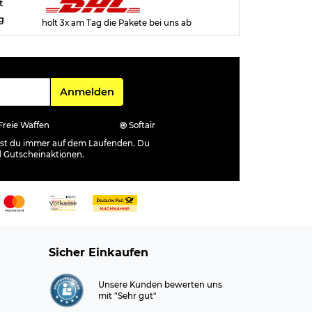
t
g
holt 3x am Tag die Pakete bei uns ab
Für den Newsletter
Anmelden
Freie Waffen
Softair
ibst du immer auf dem Laufenden. Du
d Gutscheinaktionen.
Sicher Einkaufen
Unsere Kunden bewerten uns
mit "Sehr gut"