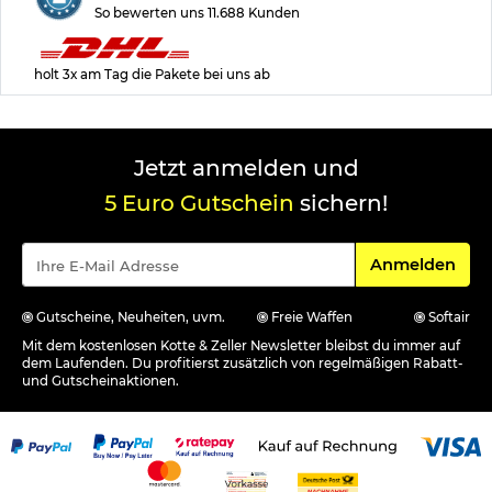
So bewerten uns 11.688 Kunden
holt 3x am Tag die Pakete bei uns ab
Jetzt anmelden und
5 Euro Gutschein
sichern!
Für den Newsle
Anmelden
Gutscheine, Neuheiten, uvm.
Freie Waffen
Softair
Mit dem kostenlosen Kotte & Zeller Newsletter bleibst du immer auf
dem Laufenden. Du profitierst zusätzlich von regelmäßigen Rabatt-
und Gutscheinaktionen.